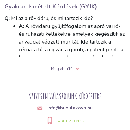
Gyakran Ismételt Kérdések (GYIK)
Q:
Mi az a rövidáru, és mi tartozik ide?
A:
A rövidáru gyűjtőfogalom az apró varró-
és ruházati kellékekre, amelyek kiegészítik az
anyaggal végzett munkát. Ide tartozik a
cérna, a tű, a cipzár, a gomb, a patentgomb, a
kapocs, a gumi, a szalag, a szegőszalag és a
tépőzár, valamint különféle díszítőelemek is.
Megjelenítés
Ezek azok a kellékek, amelyek összetartják a
ruhadarabot, és biztosítják annak zárását vagy
díszítését.
SZÍVESEN VÁLASZOLUNK KÉRDÉSEIRE
Q:
Hogyan válasszam ki a varrógépbe a megfelelő
info@bubulakovo.hu
tűt az anyag típusa szerint?
A:
A tűk vastagságban és a hegyük
+3616900435
formájában térnek el egymástól, az anyag