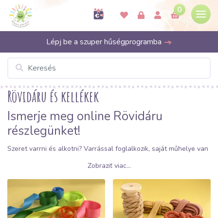
0
Lépj be a szuper hűségprogramba
Rövidáru és kellékek
Ismerje meg online Rövidáru
részlegünket!
Szeret varrni és alkotni? Varrással foglalkozik, saját műhelye van
és
rövidáru nagykereskedést
keres? Ez esetben okvetlenül
Zobraziť viac...
tekintse meg bő választékunkat. Olyan kiváló minőségű
rövidárut
kínálunk
kedvezményes áron
, amely tökéletesen illik
az Ön által használt anyagokhoz!