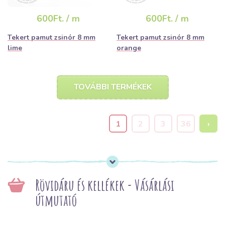
600Ft. / m
600Ft. / m
Tekert pamut zsinór 8 mm
Tekert pamut zsinór 8 mm
lime
orange
TOVÁBBI TERMÉKEK
1
2
3
36
›
Rövidáru és kellékek - Vásárlási
útmutató