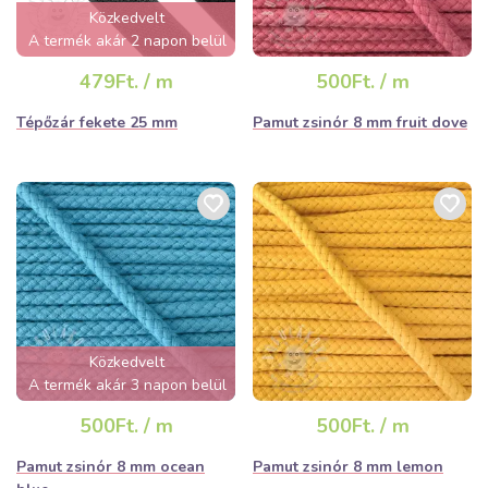
Közkedvelt
A termék akár 2 napon belül
elfogyhat!
479Ft. / m
500Ft. / m
Tépőzár fekete 25 mm
Pamut zsinór 8 mm fruit dove
Közkedvelt
A termék akár 3 napon belül
elfogyhat!
500Ft. / m
500Ft. / m
Pamut zsinór 8 mm ocean
Pamut zsinór 8 mm lemon