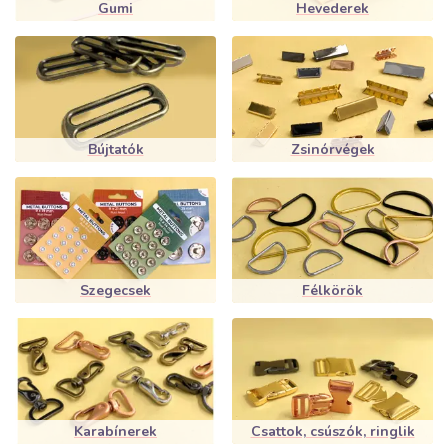
Gumi
Hevederek
Bújtatók
Zsinórvégek
Szegecsek
Félkörök
Karabínerek
Csattok, csúszók, ringlik