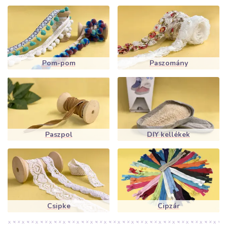
Pom-pom
Paszomány
Paszpol
DIY kellékek
Csipke
Cipzár