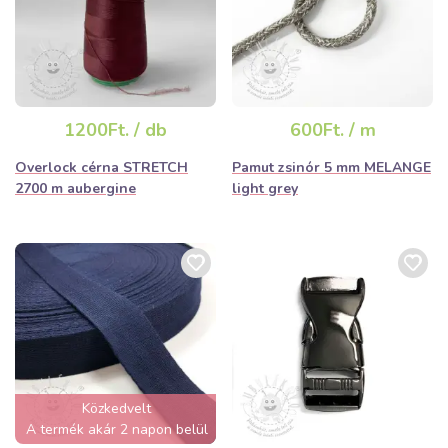
1200Ft. / db
600Ft. / m
Overlock cérna STRETCH
Pamut zsinór 5 mm MELANGE
2700 m aubergine
light grey
Közkedvelt
A termék akár 2 napon belül