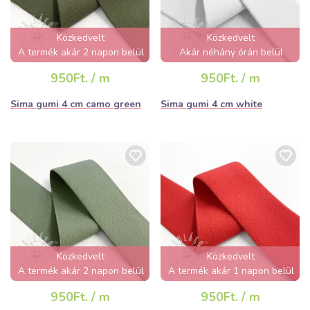
Közkedvelt
Közkedvelt
A termék akár 2 napon belül
Akár néhány órán belül
elfogyhat!
elfogyhat!
950Ft. / m
950Ft. / m
Sima gumi 4 cm camo green
Sima gumi 4 cm white
Közkedvelt
Közkedvelt
A termék akár 2 napon belül
A termék akár 1 napon belül
elfogyhat!
elfogyhat!
950Ft. / m
950Ft. / m