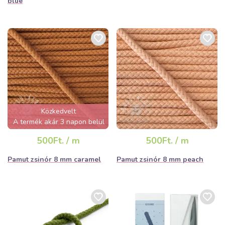
blue
Közkedvelt
A termék akár 3 napon belül
elfogyhat!
500Ft. / m
500Ft. / m
Pamut zsinór 8 mm caramel
Pamut zsinór 8 mm peach