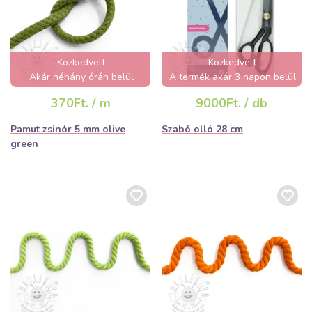
Közkedvelt
Közkedvelt
Akár néhány órán belül
A termék akár 3 napon belül
elfogyhat!
elfogyhat!
370Ft. / m
9000Ft. / db
Pamut zsinór 5 mm olive
Szabó olló 28 cm
green