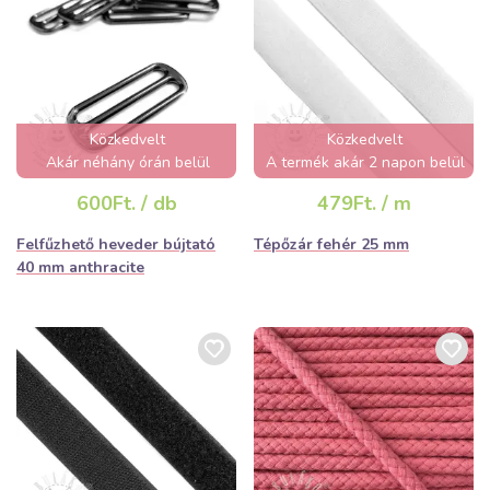
Közkedvelt
Közkedvelt
Akár néhány órán belül
A termék akár 2 napon belül
elfogyhat!
elfogyhat!
600Ft. / db
479Ft. / m
Felfűzhető heveder bújtató
Tépőzár fehér 25 mm
40 mm anthracite