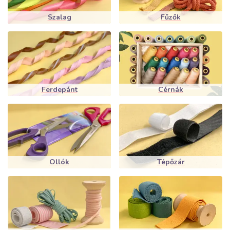
Szalag
Fűzők
Ferdepánt
Cérnák
Ollók
Tépőzár