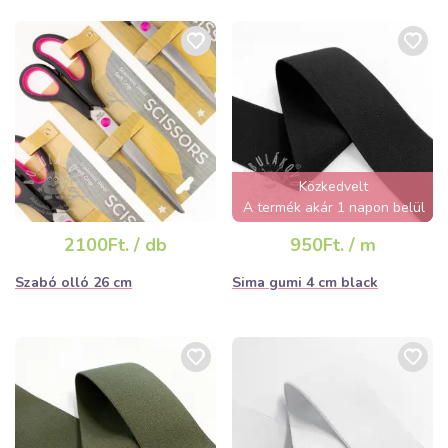
Közkedvelt
A termék akár 1 napon belül
elfogyhat!
2100Ft. / db
950Ft. / m
Szabó olló 26 cm
Sima gumi 4 cm black