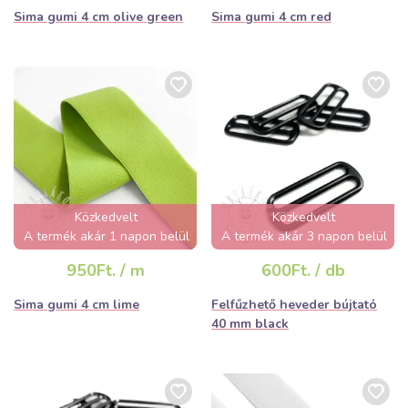
Sima gumi 4 cm olive green
Sima gumi 4 cm red
Közkedvelt
Közkedvelt
A termék akár 1 napon belül
A termék akár 3 napon belül
elfogyhat!
elfogyhat!
950Ft. / m
600Ft. / db
Sima gumi 4 cm lime
Felfűzhető heveder bújtató
40 mm black