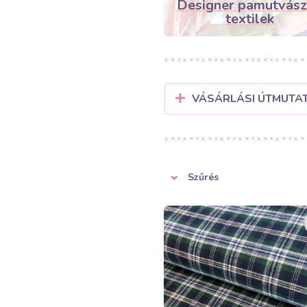
Designer pamutvás
textilek
VÁSÁRLÁSI ÚTMUTA
Szűrés