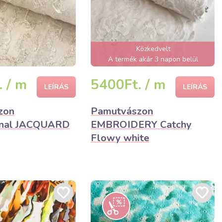
Közkedvelt
A termék akár 3 napon belül
elfogyhat!
 / m
5400Ft. / m
LEÍRÁS
LEÍRÁS
zon
Pamutvászon
nnal JACQUARD
EMBROIDERY Catchy
Flowy white