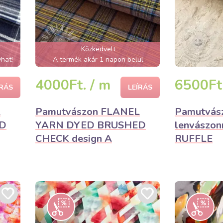
Közkedvelt
hat!
A termék akár 1 napon belül
elfogyhat!
4000Ft. / m
6500Ft.
ÍRÁS
LEÍRÁS
L
Pamutvászon FLANEL
Pamutvás
D
YARN DYED BRUSHED
lenvászo
CHECK design A
RUFFLE