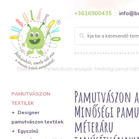
+3616900435
info@b
Főoldal
Pamutvászon anyagok: Minőségi pamut méte
Pamutvászon 
PAMUTVÁSZON
TEXTILEK
Minőségi pamu
Designer
méteráru
pamutvászon textilek
Egyszínű