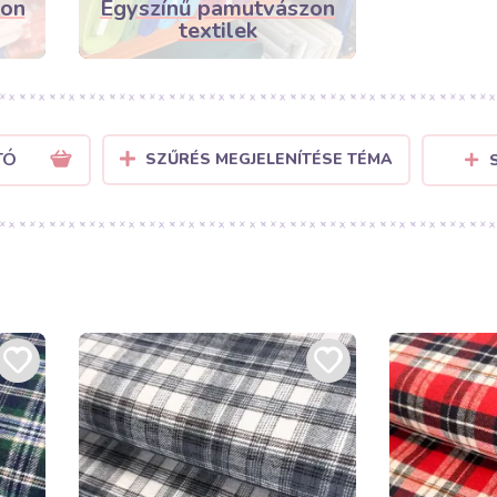
zon
Egyszínű pamutvászon
textilek
TÓ
SZŰRÉS MEGJELENÍTÉSE TÉMA