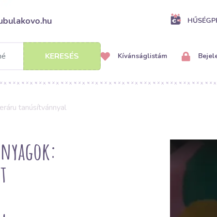
ubulakovo.hu
HŰSÉG
KERESÉS
Kívánságlistám
Bejel
ráru tanúsítvánnyal
anyagok:
t