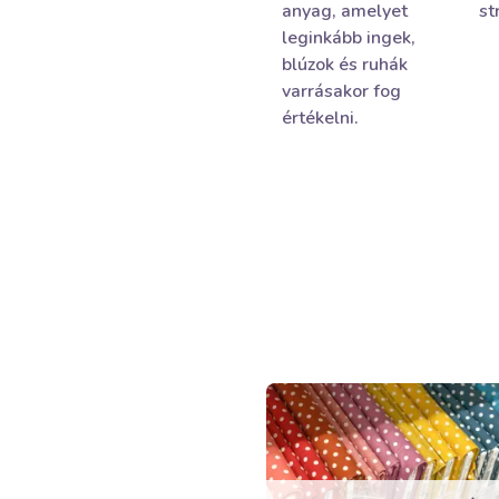
anyag, amelyet
st
leginkább ingek,
blúzok és ruhák
varrásakor fog
értékelni.