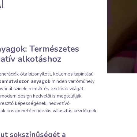
al
yagok: Természetes
atív alkotáshoz
nerációk óta bizonyított, kellemes tapintású
pamutvászon anyagok
minden varróműhely
vónál színek, minták és textúrák világát
 a modern design kedvelői is megtalálják
eresztő képességének, nedvszívó
ak köszönhetően ideális választás kezdőknek
ut sokszínűségét a