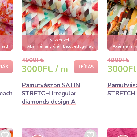
Közkedvelt
hat!
Akár néhány órán belül elfogyhat!
Akár néhány 
4900Ft.
4900Ft.
3000Ft. / m
3000Ft.
ÍRÁS
LEÍRÁS
Pamutvászon SATIN
Pamutvás
each
STRETCH Irregular
STRETCH A
diamonds design A