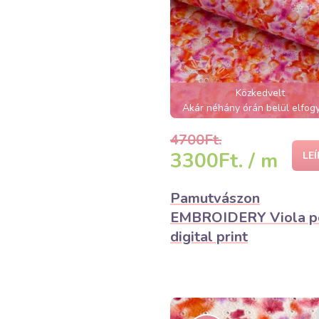
Közkedvelt
Akár néhány órán belül elfogy
4700Ft.
3300Ft. / m
LE
Pamutvászon
EMBROIDERY Viola p
digital print