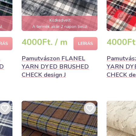
Közkedvelt
ül
A termék akár 2 napon belül
elfogyhat!
4000Ft. / m
4000Ft.
ÍRÁS
LEÍRÁS
L
Pamutvászon FLANEL
Pamutvás
D
YARN DYED BRUSHED
YARN DY
CHECK design J
CHECK des