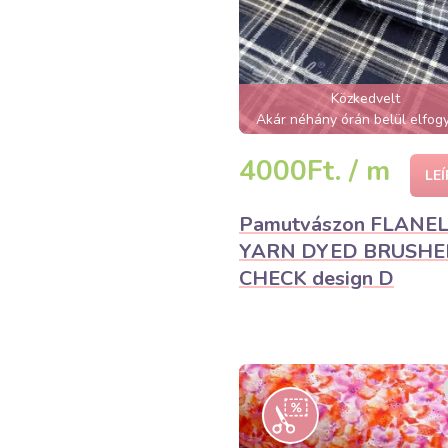
Közkedvelt
Akár néhány órán belül elfogy
4000Ft. / m
LE
Pamutvászon FLANE
YARN DYED BRUSHE
CHECK design D