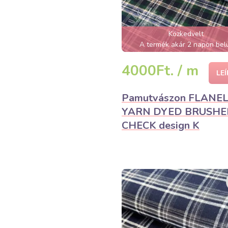
Közkedvelt
A termék akár 2 napon bel
elfogyhat!
4000Ft. / m
LE
Pamutvászon FLANE
YARN DYED BRUSHE
CHECK design K