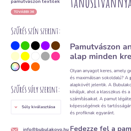
tanúsítvánny
pamutvászon textilek
TOVÁBBI 36
Szűrés szín szerint:
Pamutvászon an
alap minden kre
Olyan anyagot keres, amely ge
és maximálisan sokoldalú? A
alapkövét jelentik. A Bubulako
Szűrés súly szerint:
kínáljuk, ahol a klasszikus és
számításaikat. A pamut légát
képességének és tartósságán
Súly kiválasztása
és profiknak egyaránt.
Fedezze fel a pam
info@bubulakovo.hu