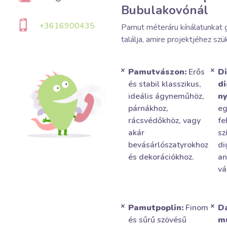
Bubulakovónál
+3616900435
Pamut méteráru kínálatunkat g
találja, amire projektjéhez sz
Pamutvászon:
Erős
Di
és stabil klasszikus,
di
ideális ágyneműhöz,
ny
párnákhoz,
eg
rácsvédőkhöz, vagy
fe
akár
sz
bevásárlószatyrokhoz
di
és dekorációkhoz.
an
vá
Pamutpoplin:
Finom
D
és sűrű szövésű
mu