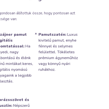
ondosan állítottuk össze, hogy pontosan azt
üksége van:
zájner pamut
Pamutszatén:
Luxus
gitális
kivitelű pamut, enyhe
omtatással:
Ha
fénnyel és selymes
yedi, nagy
felülettel. Tökéletes
lbontású és élénk
prémium ágyneműhöz
ínű mintákat keres,
vagy könnyű nyári
gitális nyomású
ruhákhoz.
yagaink a legjobb
lasztás.
arázsszövet és
szlin:
Népszerű