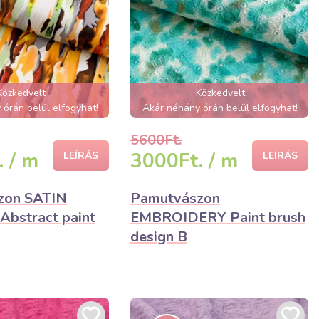
Közkedvelt
Közkedvelt
órán belül elfogyhat!
Akár néhány órán belül elfogyhat!
5600Ft.
 / m
3000Ft. / m
LEÍRÁS
LEÍRÁS
zon SATIN
Pamutvászon
bstract paint
EMBROIDERY Paint brush
design B