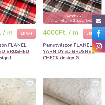
Közkedvelt
A termék akár 2 napon belül
elfogyhat!
 / m
4000Ft. / m
LEÍRÁS
LEÍRÁS
zon FLANEL
Pamutvászon FLANEL
ED BRUSHED
YARN DYED BRUSHED
ign I
CHECK design G