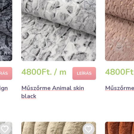
4800Ft. / m
4800Ft.
ÍRÁS
LEÍRÁS
ign
Műszőrme Animal skin
Műszőrme 
black