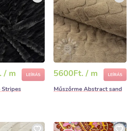
 / m
5600Ft. / m
LEÍRÁS
LEÍRÁS
Stripes
Műszőrme Abstract sand