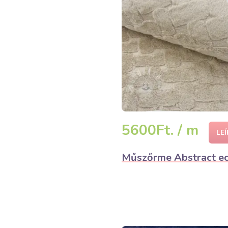
5600Ft. / m
LE
Műszőrme Abstract e