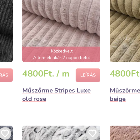
Közkedvelt
A termék akár 2 napon belül
elfogyhat!
4800Ft. / m
4800Ft.
ÍRÁS
LEÍRÁS
Műszőrme Stripes Luxe
Műszőrme 
old rose
beige