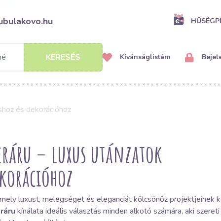
ubulakovo.hu
HŰSÉG
KERESÉS
Kívánságlistám
Bejel
shoz és dekorációhoz
ráru – luxus utánzatok
ekorációhoz
amely luxust, melegséget és eleganciát kölcsönöz projektjeine
ráru
kínálata ideális választás minden alkotó számára, aki szeret