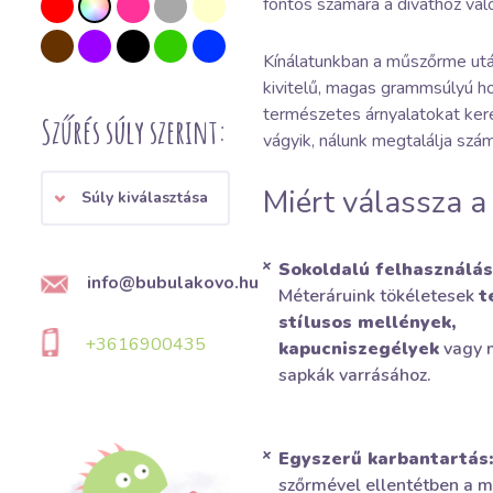
fontos számára a divathoz való
Kínálatunkban a műszőrme utánz
kivitelű, magas grammsúlyú ho
természetes árnyalatokat kere
Szűrés súly szerint:
vágyik, nálunk megtalálja szám
Miért válassza 
Súly kiválasztása
Sokoldalú felhasználás
info@bubulakovo.hu
Méteráruink tökéletesek
t
stílusos mellények,
+3616900435
kapucniszegélyek
vagy 
sapkák varrásához.
Egyszerű karbantartás:
szőrmével ellentétben a 