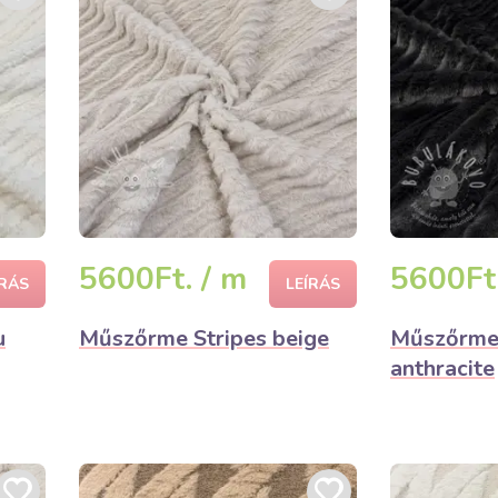
5600Ft. / m
5600Ft.
ÍRÁS
LEÍRÁS
u
Műszőrme Stripes beige
Műszőrme 
anthracite