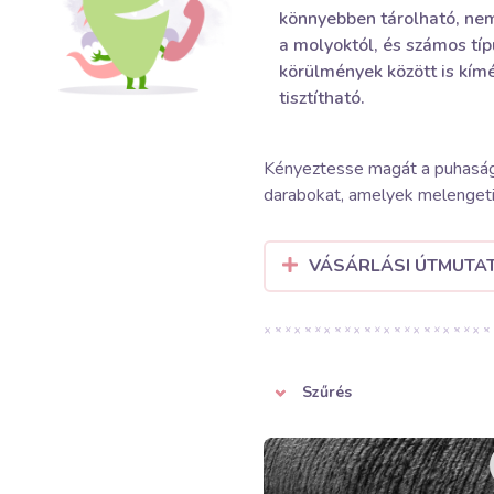
könnyebben tárolható, nem 
a molyoktól, és számos típ
körülmények között is kím
tisztítható.
Kényeztesse magát a puhaság 
darabokat, amelyek melengetik
VÁSÁRLÁSI ÚTMUTA
Szűrés