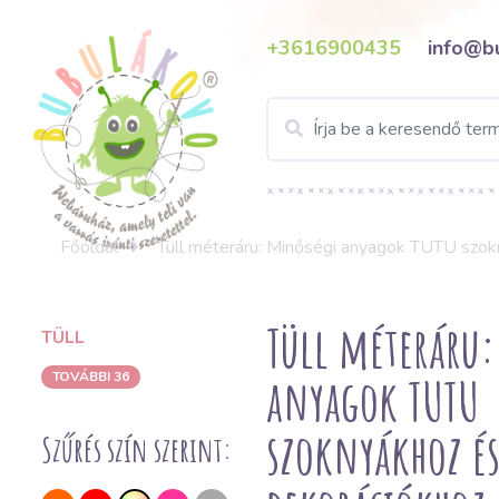
+3616900435
info@b
Főoldal
Tüll méteráru: Minőségi anyagok TUTU szok
Tüll méteráru:
TÜLL
anyagok TUTU
TOVÁBBI 36
szoknyákhoz é
Szűrés szín szerint: