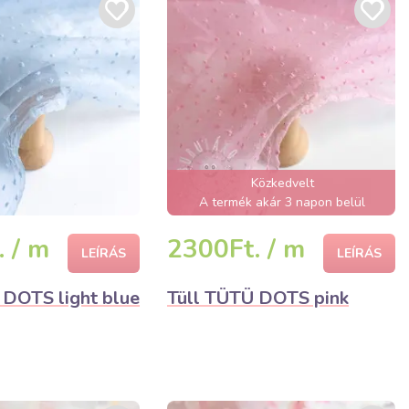
Közkedvelt
A termék akár 3 napon belül
elfogyhat!
 / m
2300Ft. / m
LEÍRÁS
LEÍRÁS
 DOTS light blue
Tüll TÜTÜ DOTS pink