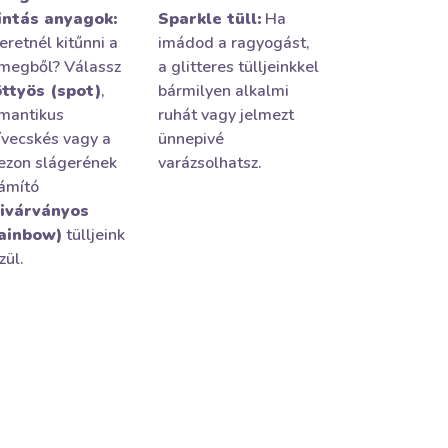
ntás anyagok:
Sparkle tüll:
Ha
eretnél kitűnni a
imádod a ragyogást,
megből? Válassz
a glitteres tülljeinkkel
ttyös (spot)
,
bármilyen alkalmi
mantikus
ruhát vagy jelmezt
ívecskés vagy a
ünnepivé
ezon slágerének
varázsolhatsz.
ámító
ivárványos
ainbow)
tülljeink
zül.