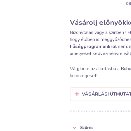
de
Vásárolj előnyökk
Bizonytalan vagy a színben? H
hogy élőben is meggyőződhes
hűségprogramunkról
sem: m
amelyeket kedvezményre válth
Vágj bele az alkotásba a Bubul
különlegeset!
VÁSÁRLÁSI ÚTMUTA
Szűrés