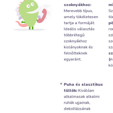
szoknyákhoz:
mi
Merevebb típus,
Sz
amely tökéletesen
tö
tartja a formáját.
pö
Ideális választás
ro
többrétegű
sz
szoknyákhoz
sz
kislányoknak és
sz
felnőtteknek
sz
egyaránt.
(r
kö
Puha és elasztikus
tüllök:
Kiválóan
alkalmasak alkalmi
ruhák ujjainak,
dekoltázsának