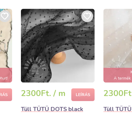
hat!
A termék 
2300Ft. / m
2300Ft.
ÍRÁS
LEÍRÁS
Tüll TÜTÜ DOTS black
Tüll TÜTÜ