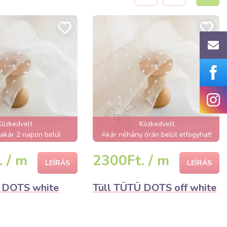
Közkedvelt
Közkedvelt
akár 2 napon belül
Akár néhány órán belül elfogyhat!
elfogyhat!
 / m
2300Ft. / m
LEÍRÁS
LEÍRÁS
 DOTS white
Tüll TÜTÜ DOTS off white