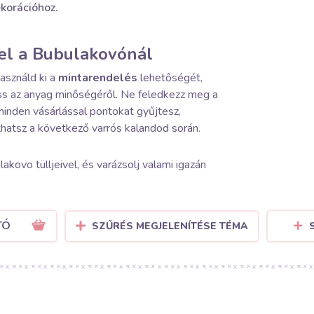
korációhoz.
el a Bubulakovónál
asználd ki a
mintarendelés
lehetőségét,
s az anyag minőségéről. Ne feledkezz meg a
inden vásárlással pontokat gyűjtesz,
atsz a következő varrós kalandod során.
akovo tülljeivel, és varázsolj valami igazán
TÓ
SZŰRÉS MEGJELENÍTÉSE TÉMA