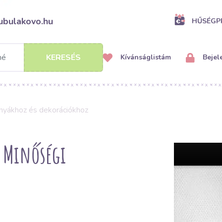
ubulakovo.hu
HŰSÉG
KERESÉS
Kívánságlistám
Bejel
nyákhoz és dekorációkhoz
 Minőségi
s