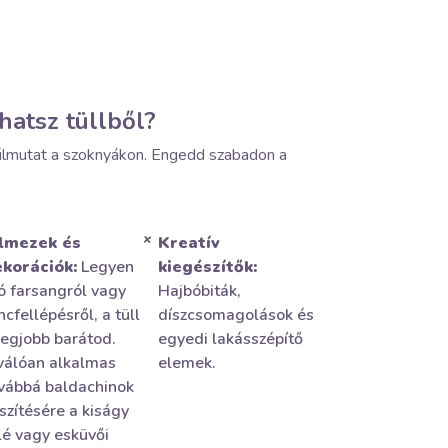
rhatsz tüllből?
túlmutat a szoknyákon. Engedd szabadon a
lmezek és
Kreatív
korációk:
Legyen
kiegészítők:
ó farsangról vagy
Hajbóbiták,
ncfellépésről, a tüll
díszcsomagolások és
legjobb barátod.
egyedi lakásszépítő
válóan alkalmas
elemek.
vábbá baldachinok
szítésére a kiságy
lé vagy esküvői