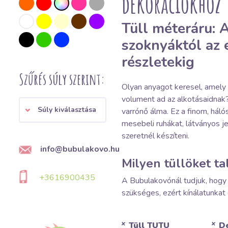
dekorációkhoz
Tüll méteráru:
szoknyáktól az 
részletekig
Szűrés súly szerint:
Olyan anyagot keresel, amely k
volument ad az alkotásaidna
Súly kiválasztása
varrónő álma. Ez a finom, hál
mesebeli ruhákat, látványos j
szeretnél készíteni.
info@bubulakovo.hu
Milyen tüllöket ta
+3616900435
A Bubulakovónál tudjuk, hogy
szükséges, ezért kínálatunkat
Tüll TUTU
De