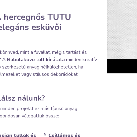
 A hercegnős TUTU
elegáns esküvői
önnyed, mint a fuvallat, mégis tartást és
k? A
Bubulakovo tüll kínálata
minden kreatív
ós szerkezetű anyag nélkülözhetetlen, ha
elmezeket vagy stílusos dekorációkat
lálsz nálunk?
 minden projekthez más típusú anyag
 gondosan válogattuk össze:
sign tüllök és
Csillámos és