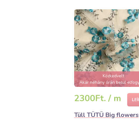
Közkedvelt
Akár néhány órán belül elfogy
2300Ft. / m
LE
Tüll TÜTÜ Big flowers