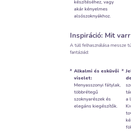
készítéséhez, vagy
akár kényelmes
alsószoknyákhoz.
Inspiráció: Mit var
A tüll felhasználása messze 
fantáziád:
Alkalmi és esküvői
Je
viselet:
de
Menyasszonyi fátylak,
sz
többrétegű
tá
szoknyarészek és
a 
elegáns kiegészítők.
Ki
to
ké
fö