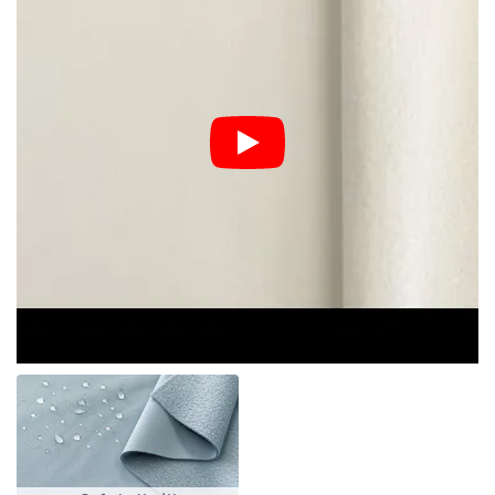
Softshell – online vásárlás
A Softshell kategóriában
méterárut vásárolhat
kiváltképp
alacsony áron. Kedvezőtlen időjárásban is a szövet úgyszólván
ép állapotban marad. A Softshell nadrágok és kabátok nem
alkalmasak erős kitartó esőben, de egy átlagos záport károsodás
nélkül kibírnak. A belső réteg vízálló felülettel védett a
nedvesség ellen. Ezen felül szélvédő is, aminek köszönhetően
közkedvelt a gyerekek körében. Ennek ellenére az anyag
légáteresztő. A Sofshellből következőket varrhat:
Dzsekit
Nadrágot
Overallt
Stb.