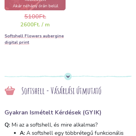
Akár néhány órán belül
elfogyhat!
5100Ft.
2600Ft. / m
Softshell Flowers aubergine
digital print
Softshell - Vásárlási útmutató
Gyakran Ismételt Kérdések (GYIK)
Q:
Mi az a softshell, és mire alkalmas?
A:
A softshell egy többrétegű funkcionális