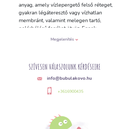
anyag, amely vízlepergető felső réteget,
gyakran légáteresztő vagy vízhatlan
membránt, valamint melegen tartó,
polárbélésű fonákot ötvöz. Ennek
köszönhetően szélálló, ellenáll a gyenge
Megjelenítés
esőnek, ugyanakkor légáteresztő is.
Leggyakrabban kabátokat, mellényeket,
gyereknadrágokat és overallokat varrnak
SZÍVESEN VÁLASZOLUNK KÉRDÉSEIRE
belőle átmeneti időszakra és hűvösebb időre.
info@bubulakovo.hu
Q:
Milyen súlyú softshell alkalmas kabátokhoz és
gyerekruhákhoz?
+3616900435
A:
A softshell súlya jellemzően 250 és 350
g/m² között mozog. A könnyebb, körülbelül
250 g/m²-es softshell tavaszi és őszi
kabátokhoz és mellényekhez ajánlott, a 300
g/m² fölötti, vastagabb, magasabb