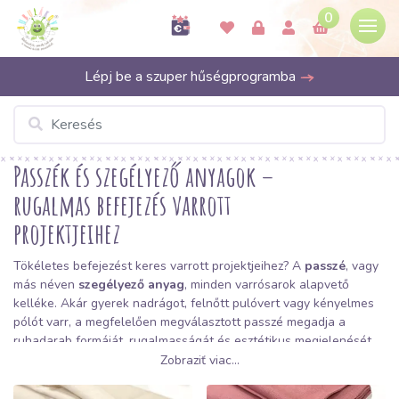
0
Lépj be a szuper hűségprogramba
Passzék és szegélyező anyagok –
rugalmas befejezés varrott
projektjeihez
Tökéletes befejezést keres varrott projektjeihez? A
passzé
, vagy
más néven
szegélyező anyag
, minden varrósarok alapvető
kelléke. Akár gyerek nadrágot, felnőtt pulóvert vagy kényelmes
pólót varr, a megfelelően megválasztott passzé megadja a
ruhadarab formáját, rugalmasságát és esztétikus megjelenését.
A Bubulakovónál tudjuk, hogy a részletekben rejlik a minőség,
Zobraziť viac...
ezért rugalmas és színtartó passzék széles választékát állítottuk
össze Önnek.