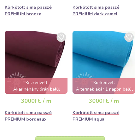
Körkötött sima passzé
Körkötött sima passzé
PREMIUM bronze
PREMIUM dark camel
Közkedvelt
Közkedvelt
Akár néhány órán belül
A termék akár 1 napon belül
elfogyhat!
elfogyhat!
3000Ft. / m
3000Ft. / m
Körkötött sima passzé
Körkötött sima passzé
PREMIUM bordeaux
PREMIUM aqua