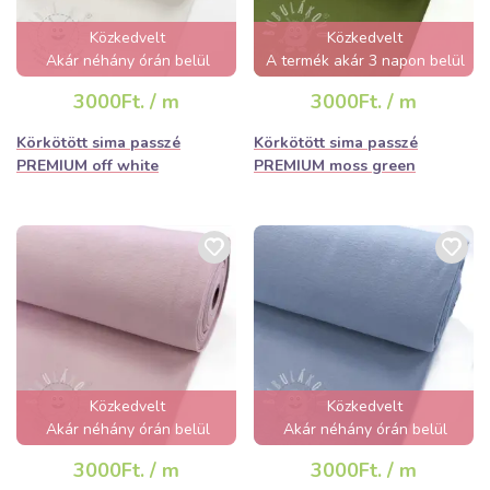
Közkedvelt
Közkedvelt
Akár néhány órán belül
A termék akár 3 napon belül
elfogyhat!
elfogyhat!
3000Ft. / m
3000Ft. / m
Körkötött sima passzé
Körkötött sima passzé
PREMIUM off white
PREMIUM moss green
Közkedvelt
Közkedvelt
Akár néhány órán belül
Akár néhány órán belül
elfogyhat!
elfogyhat!
3000Ft. / m
3000Ft. / m