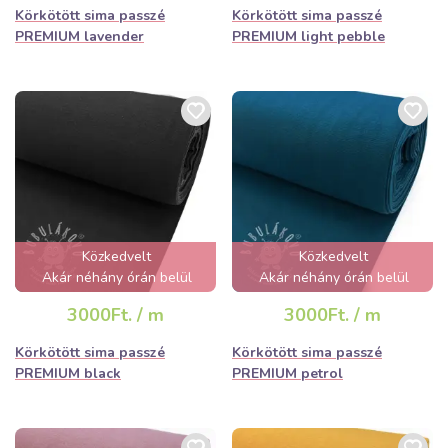
Körkötött sima passzé
Körkötött sima passzé
PREMIUM lavender
PREMIUM light pebble
Közkedvelt
Közkedvelt
Akár néhány órán belül
Akár néhány órán belül
elfogyhat!
elfogyhat!
3000Ft. / m
3000Ft. / m
Körkötött sima passzé
Körkötött sima passzé
PREMIUM black
PREMIUM petrol