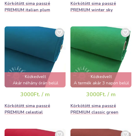
Körkötött sima passzé
Körkötött sima passzé
PREMIUM italian plum
PREMIUM winter sky
Közkedvelt
Közkedvelt
Akár néhány órán belül
A termék akár 3 napon belül
elfogyhat!
elfogyhat!
3000Ft. / m
3000Ft. / m
Körkötött sima passzé
Körkötött sima passzé
PREMIUM celestial
PREMIUM classic green