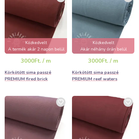
Közkedvelt
Közkedvelt
A termék akár 2 napon belül
Akár néhány órán belül
elfogyhat!
elfogyhat!
3000Ft. / m
3000Ft. / m
Körkötött sima passzé
Körkötött sima passzé
PREMIUM fired brick
PREMIUM reef waters