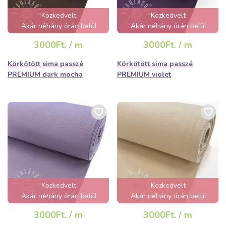
Közkedvelt
Közkedvelt
Akár néhány órán belül
Akár néhány órán belül
elfogyhat!
elfogyhat!
3000Ft. / m
3000Ft. / m
Körkötött sima passzé
Körkötött sima passzé
PREMIUM dark mocha
PREMIUM violet
Közkedvelt
Közkedvelt
Akár néhány órán belül
Akár néhány órán belül
elfogyhat!
elfogyhat!
3000Ft. / m
3000Ft. / m