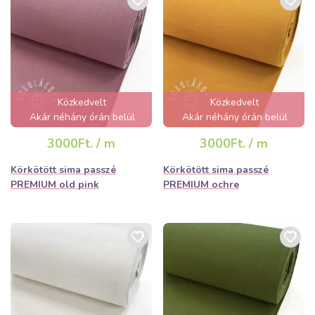
Közkedvelt
Közkedvelt
Akár néhány órán belül
Akár néhány órán belül
elfogyhat!
elfogyhat!
3000Ft. / m
3000Ft. / m
Körkötött sima passzé
Körkötött sima passzé
PREMIUM old pink
PREMIUM ochre