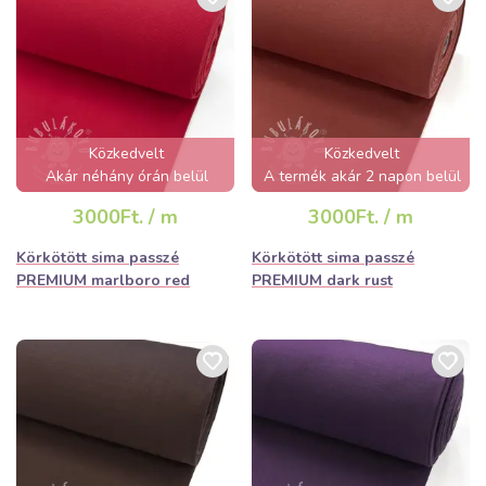
Közkedvelt
Közkedvelt
Akár néhány órán belül
A termék akár 2 napon belül
elfogyhat!
elfogyhat!
3000Ft. / m
3000Ft. / m
Körkötött sima passzé
Körkötött sima passzé
PREMIUM marlboro red
PREMIUM dark rust