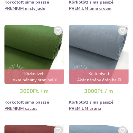
Körkötött sima passzé
Körkötött sima passzé
PREMIUM misty jade
PREMIUM lime cream
Közkedvelt
Közkedvelt
Akár néhány órán belül
Akár néhány órán belül
elfogyhat!
elfogyhat!
3000Ft. / m
3000Ft. / m
Körkötött sima passzé
Körkötött sima passzé
PREMIUM cactus
PREMIUM arona