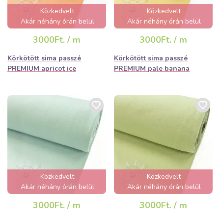
Közkedvelt
Közkedvelt
Akár néhány órán belül
Akár néhány órán belül
elfogyhat!
elfogyhat!
3000Ft. / m
3000Ft. / m
Körkötött sima passzé
Körkötött sima passzé
PREMIUM apricot ice
PREMIUM pale banana
Közkedvelt
Közkedvelt
Akár néhány órán belül
Akár néhány órán belül
elfogyhat!
elfogyhat!
3000Ft. / m
3000Ft. / m