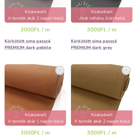
Közkedvelt
Közkedvelt
A termék akár 2 napon belül
Akár néhány órán belül
elfogyhat!
elfogyhat!
3000Ft. / m
3000Ft. / m
Körkötött sima passzé
Körkötött sima passzé
PREMIUM dark pebble
PREMIUM dark grey
Közkedvelt
Közkedvelt
A termék akár 1 napon belül
A termék akár 2 napon belül
elfogyhat!
elfogyhat!
3000Ft. / m
3000Ft. / m