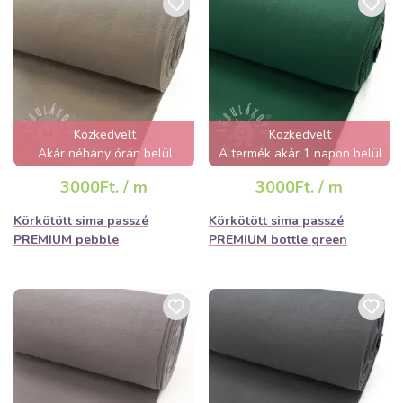
Közkedvelt
Közkedvelt
Akár néhány órán belül
A termék akár 1 napon belül
elfogyhat!
elfogyhat!
3000Ft. / m
3000Ft. / m
Körkötött sima passzé
Körkötött sima passzé
PREMIUM pebble
PREMIUM bottle green