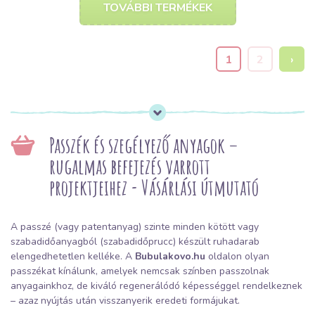
TOVÁBBI TERMÉKEK
1
2
›
Passzék és szegélyező anyagok –
rugalmas befejezés varrott
projektjeihez - Vásárlási útmutató
A passzé (vagy patentanyag) szinte minden kötött vagy
szabadidőanyagból (szabadidőprucc) készült ruhadarab
elengedhetetlen kelléke. A
Bubulakovo.hu
oldalon olyan
passzékat kínálunk, amelyek nemcsak színben passzolnak
anyagainkhoz, de kiváló regenerálódó képességgel rendelkeznek
– azaz nyújtás után visszanyerik eredeti formájukat.