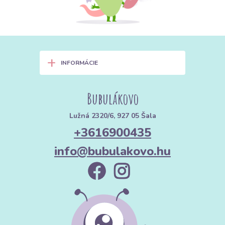
maradék nélkül.
2. Ahol a passzé nem hiányozhat:
Felhasználási ötletek
+
INFORMÁCIE
👕 Ruhadarabok lezárása: Professzionális megjelenés
Nyakmegoldások:
A passzé biztosítja, hogy a póló nyakkivágása
Bubulákovo
ne nyúljon ki, és szépen simuljon a testhez.
Lužná 2320/6, 927 05 Šala
Mandzsetták és alsó szegélyek:
Pulóvereknél és
melegítőnadrágoknál helyén tartja a ruhát, és megakadályozza a
+3616900435
hideg levegő bejutását.
info@bubulakovo.hu
👶 Növekvő ruhák: Intelligens varrás
Leggingsek és nadrágok dereka:
A babák számára a passzé
derékrész sokkal kényelmesebb, mint a gumi, mert nem nyomja a
pocakjukat.
Hosszabbított mandzsetták:
Varrjon a gyerekeknek hosszabb