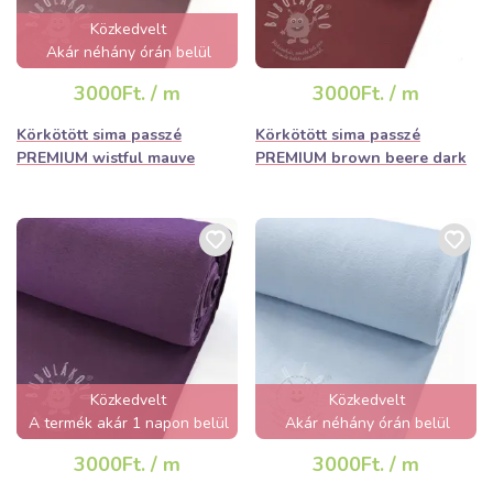
Közkedvelt
Akár néhány órán belül
elfogyhat!
3000Ft. / m
3000Ft. / m
Körkötött sima passzé
Körkötött sima passzé
PREMIUM wistful mauve
PREMIUM brown beere dark
Közkedvelt
Közkedvelt
A termék akár 1 napon belül
Akár néhány órán belül
elfogyhat!
elfogyhat!
3000Ft. / m
3000Ft. / m