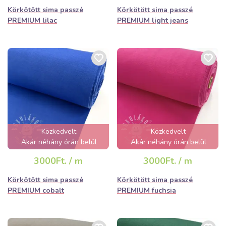
Körkötött sima passzé
Körkötött sima passzé
PREMIUM lilac
PREMIUM light jeans
Közkedvelt
Közkedvelt
Akár néhány órán belül
Akár néhány órán belül
elfogyhat!
elfogyhat!
3000Ft. / m
3000Ft. / m
Körkötött sima passzé
Körkötött sima passzé
PREMIUM cobalt
PREMIUM fuchsia