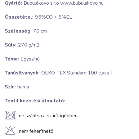
Gyártó:
Bubulákovo s.r.o www.bubulakovo.hu
Összetétel:
95%CO + 5%EL
Szélesség:
70 cm
Súly:
270 g/m2
Téma:
Egyszínű
Tanúsítványok:
OEKO-TEX Standard 100 class I.
Szín:
barna
Textil kezelési útmutató:
U
ne szárítsa a szárítógépben
H
nem fehéríthető