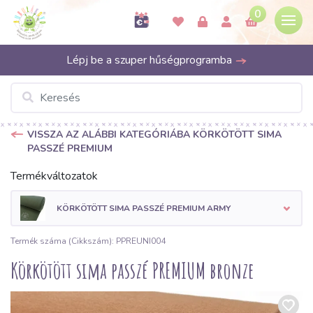
0
Lépj be a szuper hűségprogramba
VISSZA AZ ALÁBBI KATEGÓRIÁBA KÖRKÖTÖTT SIMA
PASSZÉ PREMIUM
Termékváltozatok
KÖRKÖTÖTT SIMA PASSZÉ PREMIUM ARMY
Termék száma (Cikkszám): PPREUNI004
Körkötött sima passzé PREMIUM bronze