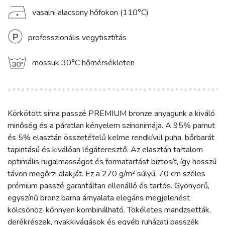
D
vasalni alacsony hőfokon (110°C)
L
professzionális vegytisztítás
g
mossuk 30°C hőmérsékleten
Körkötött sima passzé PREMIUM bronze anyagunk a kiváló
minőség és a páratlan kényelem szinonimája. A 95% pamut
és 5% elasztán összetételű kelme rendkívül puha, bőrbarát
tapintású és kiválóan légáteresztő. Az elasztán tartalom
optimális rugalmasságot és formatartást biztosít, így hosszú
távon megőrzi alakját. Ez a 270 g/m² súlyú, 70 cm széles
prémium passzé garantáltan ellenálló és tartós. Gyönyörű,
egyszínű bronz barna árnyalata elegáns megjelenést
kölcsönöz, könnyen kombinálható. Tökéletes mandzsetták,
derékrészek, nyakkivágások és egyéb ruházati passzék