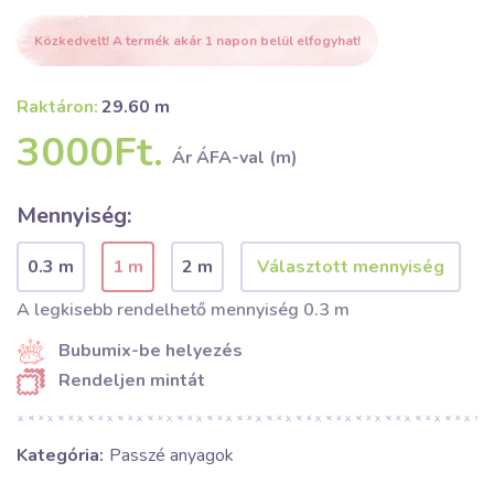
Közkedvelt! A termék akár 1 napon belül elfogyhat!
Raktáron:
29.60 m
3000Ft.
Ár ÁFA-val (m)
Mennyiség:
0.3 m
1 m
2 m
A legkisebb rendelhető mennyiség 0.3 m
Bubumix-be helyezés
Rendeljen mintát
Kategória:
Passzé anyagok