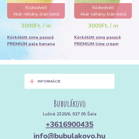
Közkedvelt
Közkedvelt
Akár néhány órán belül
Akár néhány órán belül
elfogyhat!
elfogyhat!
3000Ft. / m
3000Ft. / m
Körkötött sima passzé
Körkötött sima passzé
PREMIUM pale banana
PREMIUM lime cream
+
INFORMÁCIE
Bubulákovo
Lužná 2320/6, 927 05 Šala
+3616900435
info@bubulakovo.hu