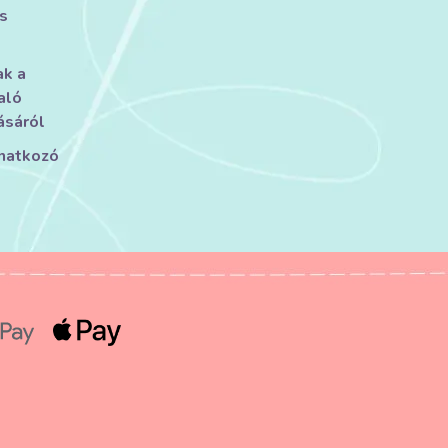
s
ak a
aló
ásáról
onatkozó