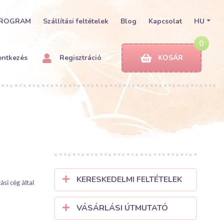
PROGRAM
Szállítási feltételek
Blog
Kapcsolat
HU
0
entkezés
Regisztráció
KOSÁR
KERESKEDELMI FELTÉTELEK
ási cég által
VÁSÁRLÁSI ÚTMUTATÓ