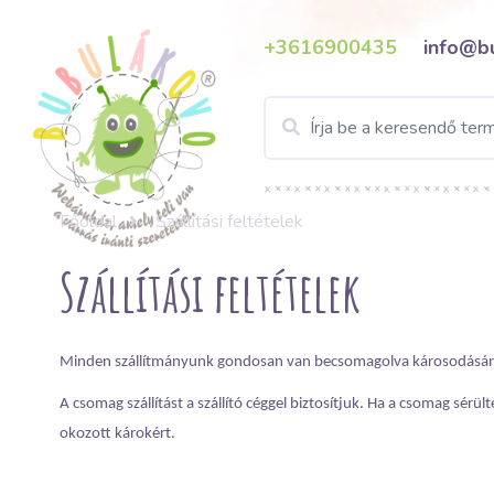
+3616900435
info@b
Főoldal
Szállítási feltételek
Szállítási feltételek
Minden szállítmányunk gondosan van becsomagolva károsodásá
A csomag szállítást a szállító céggel biztosítjuk. Ha a csomag sérült
okozott károkért.