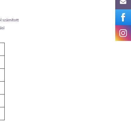
l számított
ási