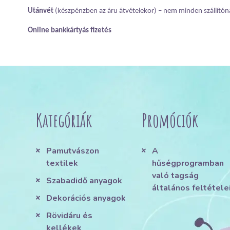
Utánvét
(készpénzben az áru átvételekor) – nem minden szállítón
Online bankkártyás fizetés
Kategóriák
Promóciók
Pamutvászon
A
textilek
hűségprogramban
való tagság
Szabadidő anyagok
általános feltétele
Dekorációs anyagok
Rövidáru és
kellékek