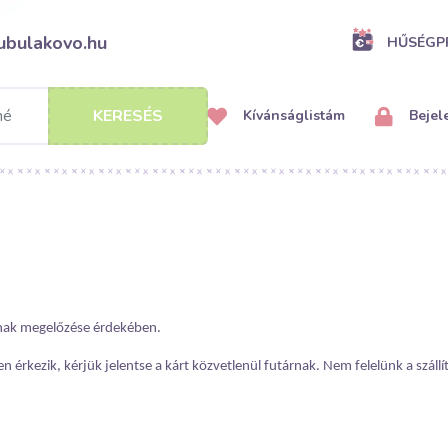
ubulakovo.hu
HŰSÉG
KERESÉS
Kívánságlistám
Bejel
nak megelőzése érdekében.
en érkezik, kérjük jelentse a kárt közvetlenül futárnak. Nem felelünk a szállít