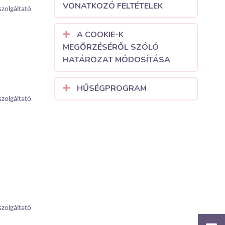
VONATKOZÓ FELTÉTELEK
szolgáltató
A COOKIE-K
MEGŐRZÉSÉRŐL SZÓLÓ
HATÁROZAT MÓDOSÍTÁSA
HŰSÉGPROGRAM
szolgáltató
szolgáltató