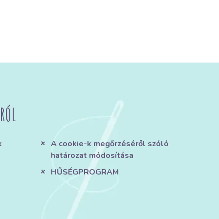
RÓL
k
A cookie-k megőrzéséről szóló
határozat módosítása
HŰSÉGPROGRAM