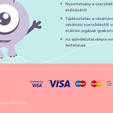
Nyomtatvány a szerződé
elállásától
Tájékoztatás a vásárlón
vásárlási szerződéstől v
elállási jogának gyakorl
Az ajándékutalványra v
feltételek
n jog fenntartva