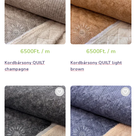
6500Ft. / m
6500Ft. / m
Kordbársony QUILT
Kordbársony QUILT light
champagne
brown