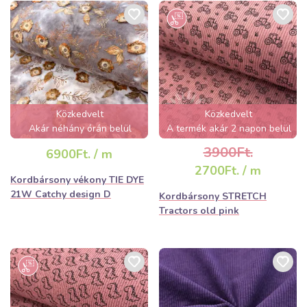
Közkedvelt
Közkedvelt
Akár néhány órán belül
A termék akár 2 napon belül
elfogyhat!
elfogyhat!
3900Ft.
6900Ft. / m
2700Ft. / m
Kordbársony vékony TIE DYE
21W Catchy design D
Kordbársony STRETCH
Tractors old pink