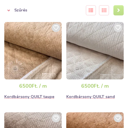
minden szabásmintát ugyanabba az irányba fektessen, hogy a
ruhadarab színe egységes legyen. Javasoljuk, hogy a
Szűrés
fonákoldalról vasalja, hogy ne nyomja össze a bordákat.
6500Ft. / m
6500Ft. / m
Kordbársony QUILT taupe
Kordbársony QUILT sand