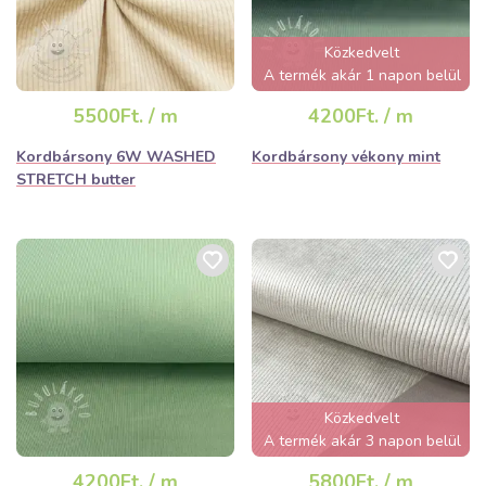
Közkedvelt
A termék akár 1 napon belül
elfogyhat!
5500Ft. / m
4200Ft. / m
Kordbársony 6W WASHED
Kordbársony vékony mint
STRETCH butter
Közkedvelt
A termék akár 3 napon belül
elfogyhat!
4200Ft. / m
5800Ft. / m