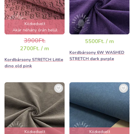
Közkedvelt
Akár néhány órán belül
elfogyhat!
3900Ft.
5500Ft. / m
2700Ft. / m
Kordbársony 6W WASHED
STRETCH dark purple
Kordbársony STRETCH Little
dino old pink
Közkedvelt
Közkedvelt