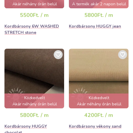
Akár néhány órán belül
A termék akár 2 napon belül
elfogyhat!
elfogyhat!
5500Ft. / m
5800Ft. / m
Kordbársony 6W WASHED
Kordbársony HUGGY jean
STRETCH stone
Közkedvelt
Közkedvelt
Akár néhány órán belül
Akár néhány órán belül
elfogyhat!
elfogyhat!
5800Ft. / m
4200Ft. / m
Kordbársony HUGGY
Kordbársony vékony sand
chocolat