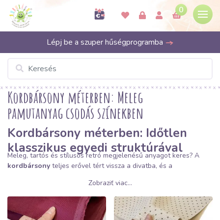
0
Lépj be a szuper hűségprogramba
Kordbársony méterben: Meleg
pamutanyag csodás színekben
Kordbársony méterben: Időtlen
klasszikus egyedi struktúrával
Meleg, tartós és stílusos retró megjelenésű anyagot keres? A
kordbársony
teljes erővel tért vissza a divatba, és a
Bubulakovónál számos formában megtalálhatja. Ez a jellegzetes,
Zobraziť viac...
hosszanti bordás szövet tartósságáról és hőtartó képességéről
ismert, így ideális választás az őszi és téli ruhatárhoz.
Miért válassza a kordbársonyt a