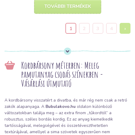
TOVÁBBI TERMÉKEK
1
2
3
4
›
Kordbársony méterben: Meleg
pamutanyag csodás színekben -
Vásárlási útmutató
A kordbársony visszatért a divatba, és már rég nem csak a retró
zakók alapanyaga. A
Bubulakovo.hu
oldalon különböző
változatokban találja meg – az extra finom „tűkordtól” a
robusztus, széles bordás kordig. Ez az anyag kiemelkedik
tartósságával, melegségével és összetéveszthetetlen
textúrájával, amellyel a sima szövetek egyszerűen nem