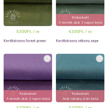
Közkedvelt
A termék akár 2 napon belül
elfogyhat!
5300Ft. / m
4200Ft. / m
Kordbársony forest green
Kordbársony vékony sage
Közkedvelt
Közkedvelt
A termék akár 2 napon belül
Akár néhány órán belül
elfogyhat!
elfogyhat!
4200Ft. / m
4200Ft. / m