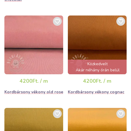
Közkedvelt
Akár néhány órán belül
elfogyhat!
4200Ft. / m
4200Ft. / m
Kordbársony vékony old rose
Kordbársony vékony cognac