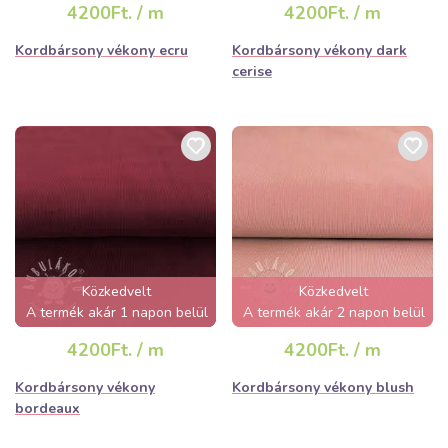
4200Ft. / m
4200Ft. / m
Kordbársony vékony ecru
Kordbársony vékony dark
cerise
Közkedvelt
Közkedvelt
A termék akár 1 napon belül
A termék akár 2 napon belül
elfogyhat!
elfogyhat!
4200Ft. / m
4200Ft. / m
Kordbársony vékony
Kordbársony vékony blush
bordeaux