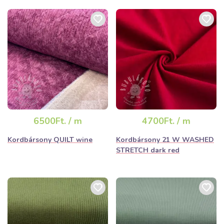
6500Ft. / m
4700Ft. / m
Kordbársony QUILT wine
Kordbársony 21 W WASHED
STRETCH dark red