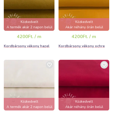
Közkedvelt
Közkedvelt
A termék akár 2 napon belül
Akár néhány órán belül
elfogyhat!
elfogyhat!
4200Ft. / m
4200Ft. / m
Kordbársony vékony hazel
Kordbársony vékony ochre
Közkedvelt
Közkedvelt
A termék akár 2 napon belül
Akár néhány órán belül
elfogyhat!
elfogyhat!