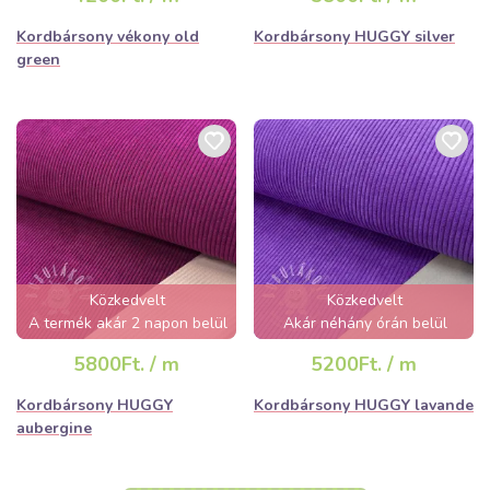
Kordbársony vékony old
Kordbársony HUGGY silver
green
Közkedvelt
Közkedvelt
A termék akár 2 napon belül
Akár néhány órán belül
elfogyhat!
elfogyhat!
5800Ft. / m
5200Ft. / m
Kordbársony HUGGY
Kordbársony HUGGY lavande
aubergine