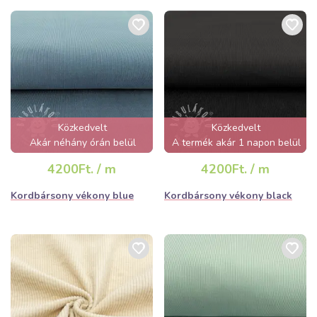
Közkedvelt
Közkedvelt
Akár néhány órán belül
A termék akár 1 napon belül
elfogyhat!
elfogyhat!
4200Ft. / m
4200Ft. / m
Kordbársony vékony blue
Kordbársony vékony black