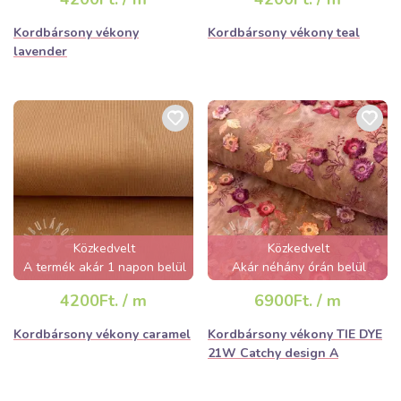
Kordbársony vékony
Kordbársony vékony teal
lavender
Közkedvelt
Közkedvelt
A termék akár 1 napon belül
Akár néhány órán belül
elfogyhat!
elfogyhat!
4200Ft. / m
6900Ft. / m
Kordbársony vékony caramel
Kordbársony vékony TIE DYE
21W Catchy design A