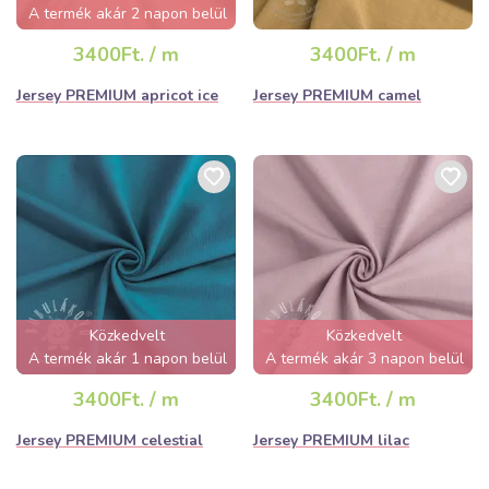
A termék akár 2 napon belül
elfogyhat!
3400Ft. / m
3400Ft. / m
Jersey PREMIUM apricot ice
Jersey PREMIUM camel
Közkedvelt
Közkedvelt
A termék akár 1 napon belül
A termék akár 3 napon belül
elfogyhat!
elfogyhat!
3400Ft. / m
3400Ft. / m
Jersey PREMIUM celestial
Jersey PREMIUM lilac