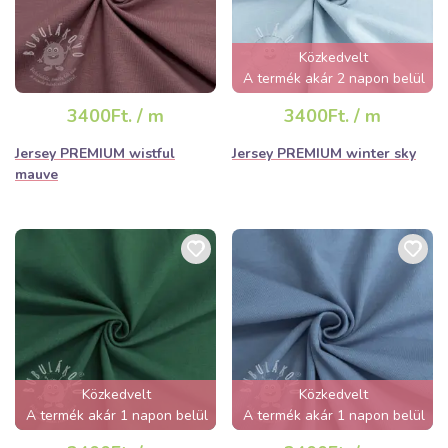
Közkedvelt
A termék akár 2 napon belül
elfogyhat!
3400Ft. / m
3400Ft. / m
Jersey PREMIUM wistful
Jersey PREMIUM winter sky
mauve
Közkedvelt
Közkedvelt
A termék akár 1 napon belül
A termék akár 1 napon belül
elfogyhat!
elfogyhat!