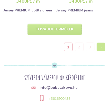
3400Ft. / m
3400Ft. / m
Jersey PREMIUM bottle green
Jersey PREMIUM jeans
TOVÁBBI TERMÉKEK
1
2
3
›
SZÍVESEN VÁLASZOLUNK KÉRDÉSEIRE
info@bubulakovo.hu
+3616900435