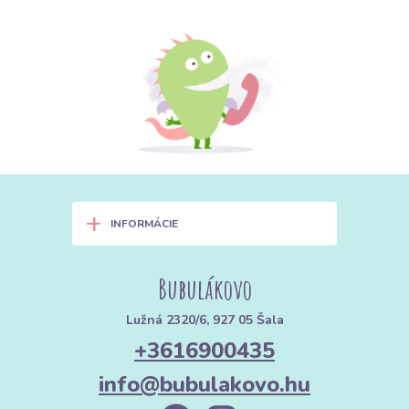
+
INFORMÁCIE
Bubulákovo
Lužná 2320/6, 927 05 Šala
+3616900435
info@bubulakovo.hu