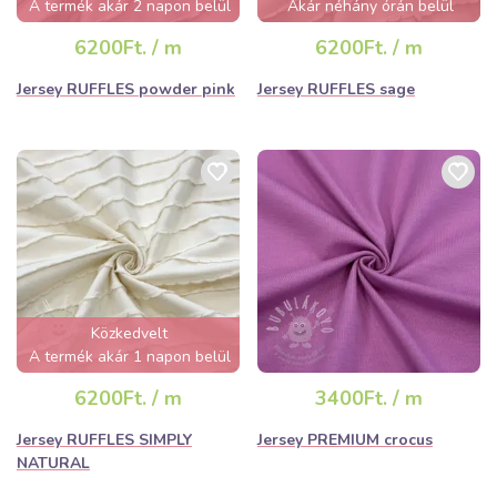
A termék akár 2 napon belül
Akár néhány órán belül
elfogyhat!
elfogyhat!
6200Ft. / m
6200Ft. / m
Jersey RUFFLES powder pink
Jersey RUFFLES sage
Közkedvelt
A termék akár 1 napon belül
elfogyhat!
6200Ft. / m
3400Ft. / m
Jersey RUFFLES SIMPLY
Jersey PREMIUM crocus
NATURAL