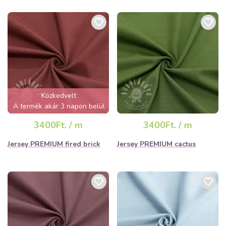
Közkedvelt
A termék akár 3 napon belül
elfogyhat!
3400Ft. / m
3400Ft. / m
Jersey PREMIUM fired brick
Jersey PREMIUM cactus