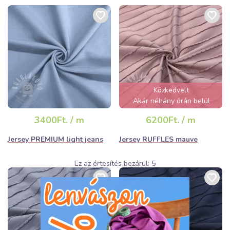
Közkedvelt
Akár néhány órán belül
elfogyhat!
3400Ft. / m
6200Ft. / m
Jersey PREMIUM light jeans
Jersey RUFFLES mauve
Ez az értesítés bezárul:
4