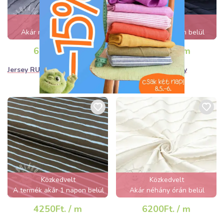
Közkedvelt
Közkedvelt
Akár néhány órán belül
Akár néhány órán belül
elfogyhat!
elfogyhat!
6200Ft. / m
6200Ft. / m
Jersey RUFFLES jeans
Jersey RUFFLES navy
Közkedvelt
Közkedvelt
A termék akár 1 napon belül
Akár néhány órán belül
elfogyhat!
elfogyhat!
4250Ft. / m
6200Ft. / m