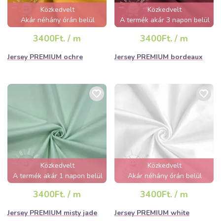
Közkedvelt
Közkedvelt
Akár néhány órán belül
A termék akár 3 napon belül
elfogyhat!
elfogyhat!
3400Ft. / m
3400Ft. / m
Jersey PREMIUM ochre
Jersey PREMIUM bordeaux
Közkedvelt
Közkedvelt
A termék akár 1 napon belül
Akár néhány órán belül
elfogyhat!
elfogyhat!
3400Ft. / m
3400Ft. / m
Jersey PREMIUM misty jade
Jersey PREMIUM white