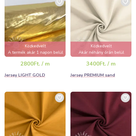
Közkedvelt
Közkedvelt
A termék akár 1 napon belül
Akár néhány órán belül
elfogyhat!
elfogyhat!
2800Ft. / m
3400Ft. / m
Jersey LIGHT GOLD
Jersey PREMIUM sand