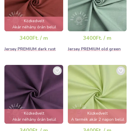
Közkedvelt
Akár néhány órán belül
elfogyhat!
3400Ft. / m
3400Ft. / m
Jersey PREMIUM dark rust
Jersey PREMIUM old green
Közkedvelt
Közkedvelt
Akár néhány órán belül
A termék akár 2 napon belül
elfogyhat!
elfogyhat!
3400Ft. / m
3400Ft. / m