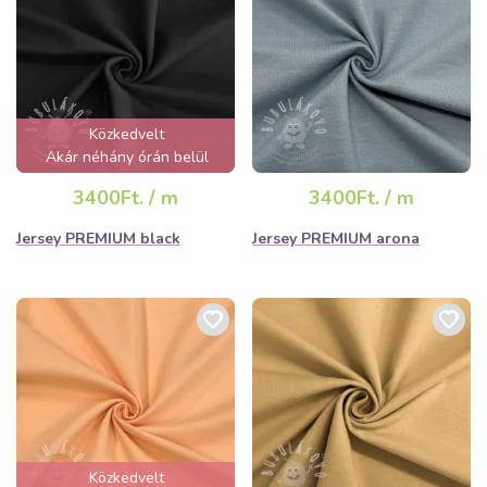
Közkedvelt
Akár néhány órán belül
elfogyhat!
3400Ft. / m
3400Ft. / m
Jersey PREMIUM black
Jersey PREMIUM arona
Közkedvelt