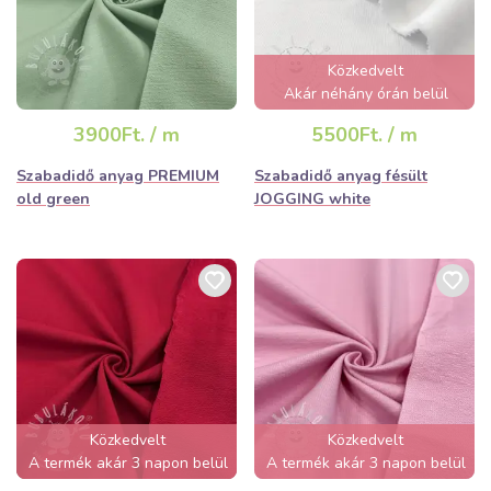
Közkedvelt
Akár néhány órán belül
elfogyhat!
3900Ft. / m
5500Ft. / m
Szabadidő anyag PREMIUM
Szabadidő anyag fésült
old green
JOGGING white
Közkedvelt
Közkedvelt
A termék akár 3 napon belül
A termék akár 3 napon belül
elfogyhat!
elfogyhat!