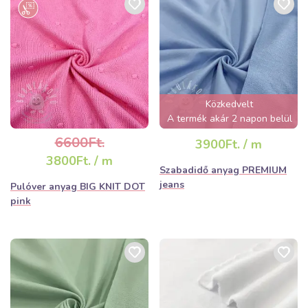
Közkedvelt
A termék akár 2 napon belül
elfogyhat!
6600Ft.
3900Ft. / m
3800Ft. / m
Szabadidő anyag PREMIUM
jeans
Pulóver anyag BIG KNIT DOT
pink