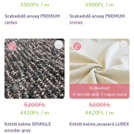
3900Ft. / m
3900Ft. / m
Szabadidő anyag PREMIUM
Szabadidő anyag PREMIUM
cactus
crocus
Közkedvelt
A termék akár 3 napon belül
elfogyhat!
5200Ft.
5200Ft.
4420Ft. / m
4420Ft. / m
Kötött kelme SPANGLE
Kötött kelme jacquard LUREX
powder grey