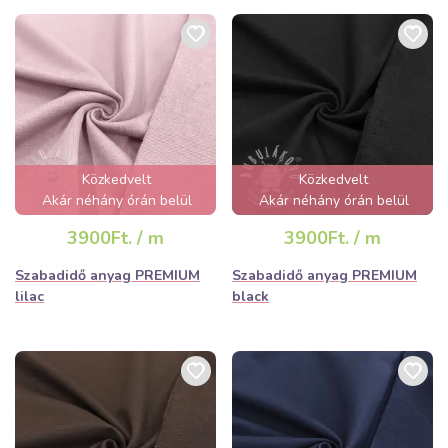
Közkedvelt
Közkedvelt
Akár néhány órán belül
Akár néhány órán belül
elfogyhat!
elfogyhat!
3900Ft. / m
3900Ft. / m
Szabadidő anyag PREMIUM
Szabadidő anyag PREMIUM
lilac
black