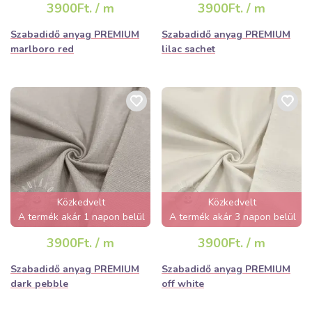
3900Ft. / m
3900Ft. / m
Szabadidő anyag PREMIUM
Szabadidő anyag PREMIUM
marlboro red
lilac sachet
Közkedvelt
Közkedvelt
A termék akár 1 napon belül
A termék akár 3 napon belül
elfogyhat!
elfogyhat!
3900Ft. / m
3900Ft. / m
Szabadidő anyag PREMIUM
Szabadidő anyag PREMIUM
dark pebble
off white