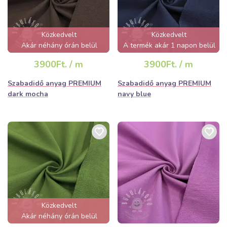
Közkedvelt
Közkedvelt
Akár néhány órán belül
A termék akár 1 napon belül
elfogyhat!
elfogyhat!
3900Ft. / m
3900Ft. / m
Szabadidő anyag PREMIUM
Szabadidő anyag PREMIUM
dark mocha
navy blue
Közkedvelt
Akár néhány órán belül
elfogyhat!