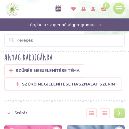
0
Lépj be a szuper hűségprogramba
Anyag kardigánra
SZŰRÉS MEGJELENÍTÉSE TÉMA
SZŰRŐ MEGJELENÍTÉSE HASZNÁLAT SZERINT
Szűrés