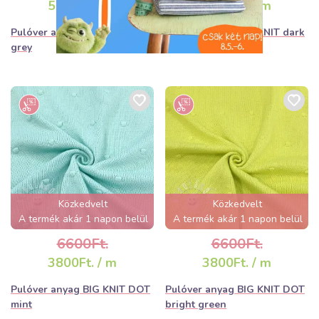
5800Ft. / m
5800Ft. / m
Pulóver anyag BIG KNIT light
Pulóver anyag BIG KNIT dark
grey
grey
Közkedvelt
Közkedvelt
A termék akár 1 napon belül
A termék akár 1 napon belül
elfogyhat!
elfogyhat!
6600Ft.
6600Ft.
3800Ft. / m
3800Ft. / m
Pulóver anyag BIG KNIT DOT
Pulóver anyag BIG KNIT DOT
mint
bright green