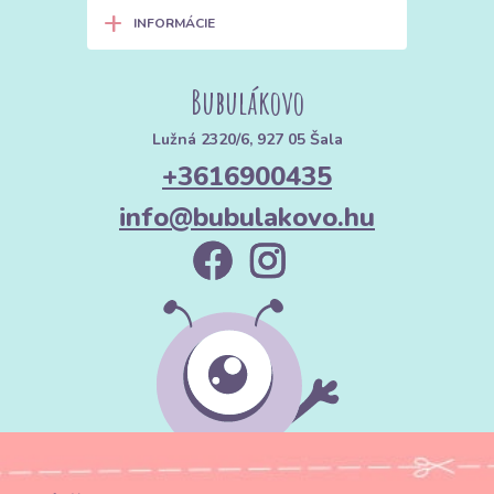
+
INFORMÁCIE
Bubulákovo
Lužná 2320/6, 927 05 Šala
+3616900435
info@bubulakovo.hu