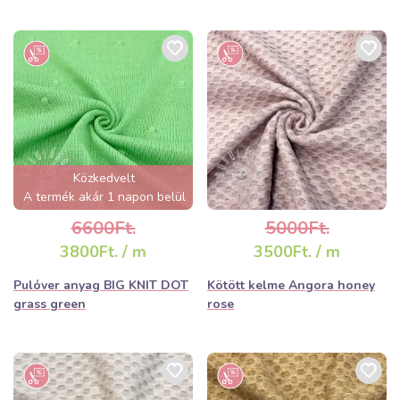
Közkedvelt
A termék akár 1 napon belül
elfogyhat!
6600Ft.
5000Ft.
3800Ft. / m
3500Ft. / m
Pulóver anyag BIG KNIT DOT
Kötött kelme Angora honey
grass green
rose