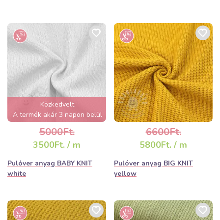
Közkedvelt
A termék akár 3 napon belül
elfogyhat!
5000Ft.
6600Ft.
3500Ft. / m
5800Ft. / m
Pulóver anyag BABY KNIT
Pulóver anyag BIG KNIT
white
yellow