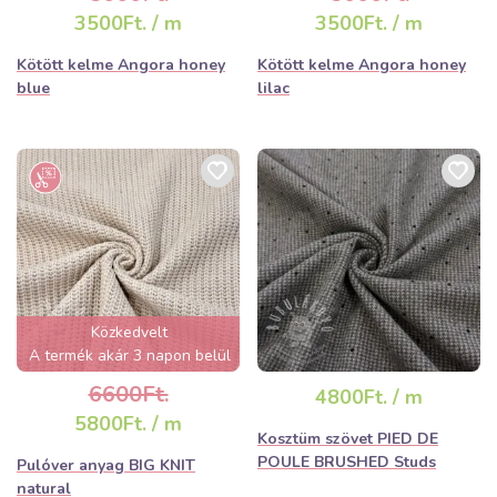
3500Ft. / m
3500Ft. / m
Kötött kelme Angora honey
Kötött kelme Angora honey
blue
lilac
Közkedvelt
A termék akár 3 napon belül
elfogyhat!
6600Ft.
4800Ft. / m
5800Ft. / m
Kosztüm szövet PIED DE
POULE BRUSHED Studs
Pulóver anyag BIG KNIT
natural