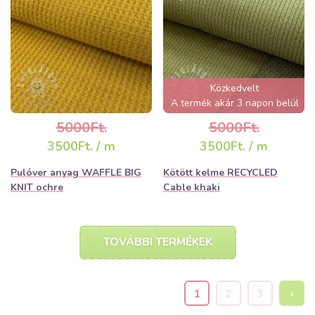
Közkedvelt
A termék akár 3 napon belül
elfogyhat!
5000Ft.
5000Ft.
3500Ft. / m
3500Ft. / m
Pulóver anyag WAFFLE BIG
Kötött kelme RECYCLED
KNIT ochre
Cable khaki
TOVÁBBI TERMÉKEK
1
2
3
›