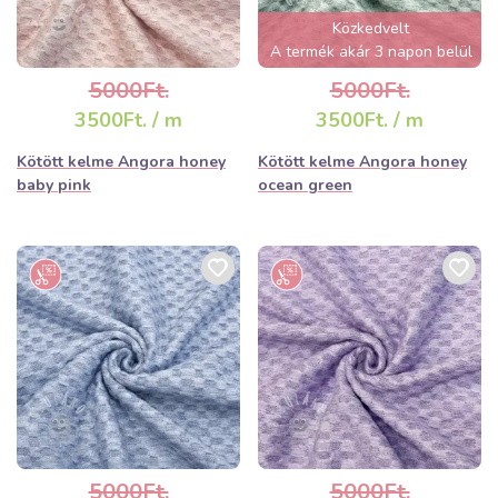
Közkedvelt
A termék akár 3 napon belül
elfogyhat!
5000Ft.
5000Ft.
3500Ft. / m
3500Ft. / m
Kötött kelme Angora honey
Kötött kelme Angora honey
baby pink
ocean green
5000Ft.
5000Ft.