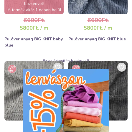
Közkedvelt
A termék akár 1 napon belül
elfogyhat!
6600Ft.
6600Ft.
5800Ft. / m
5800Ft. / m
Pulóver anyag BIG KNIT baby
Pulóver anyag BIG KNIT blue
blue
Ez az értesítés bezárul:
3
6600Ft.
6600Ft.