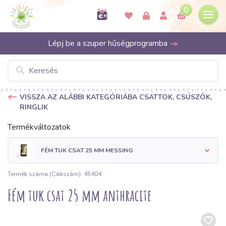
0
Lépj be a szuper hűségprogramba
VISSZA AZ ALÁBBI KATEGÓRIÁBA CSATTOK, CSÚSZÓK,
RINGLIK
Termékváltozatok
FÉM TUK CSAT 25 MM MESSING
Termék száma (Cikkszám): 45404
Fém tuk csat 25 mm anthracite