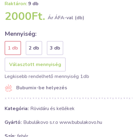
Raktáron:
9 db
2000Ft.
Ár ÁFA-val (db)
Mennyiség:
1 db
2 db
3 db
Legkisebb rendelhető mennyiség 1db
Bubumix-be helyezés
Kategória:
Rövidáru és kellékek
Gyártó:
Bubulákovo s.r.o www.bubulakovo.hu
Szín:
fehér