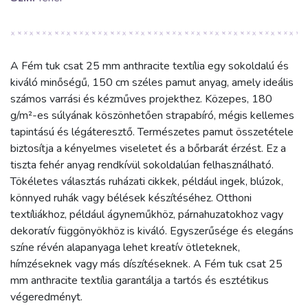
A Fém tuk csat 25 mm anthracite textília egy sokoldalú és
kiváló minőségű, 150 cm széles pamut anyag, amely ideális
számos varrási és kézműves projekthez. Közepes, 180
g/m²-es súlyának köszönhetően strapabíró, mégis kellemes
tapintású és légáteresztő. Természetes pamut összetétele
biztosítja a kényelmes viseletet és a bőrbarát érzést. Ez a
tiszta fehér anyag rendkívül sokoldalúan felhasználható.
Tökéletes választás ruházati cikkek, például ingek, blúzok,
könnyed ruhák vagy bélések készítéséhez. Otthoni
textíliákhoz, például ágyneműkhöz, párnahuzatokhoz vagy
dekoratív függönyökhöz is kiváló. Egyszerűsége és elegáns
színe révén alapanyaga lehet kreatív ötleteknek,
hímzéseknek vagy más díszítéseknek. A Fém tuk csat 25
mm anthracite textília garantálja a tartós és esztétikus
végeredményt.