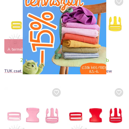
Közkedvelt
A termék akár 1 napon belül
elfogyhat!
280Ft. / db
360Ft. / db
TUK csat 25 mm yellow
TUK csat 38 mm yellow