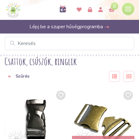
0
Lépj be a szuper hűségprogramba
Csattok, csúszók, ringlik
Szűrés