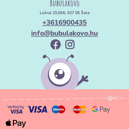
Bubulákovo
Lužná 2320/6, 927 05 Šala
+3616900435
info@bubulakovo.hu