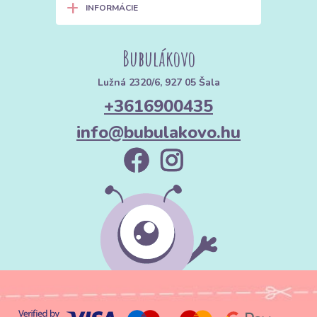
+
INFORMÁCIE
Bubulákovo
Lužná 2320/6, 927 05 Šala
+3616900435
info@bubulakovo.hu