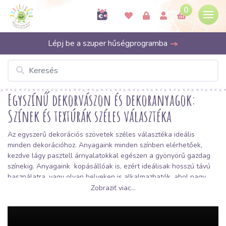
0
Lépj be a szuper hűségprogramba
Egyszínű dekorvászon és dekoranyagok:
Színek és textúrák széles választéka
Az egyszerű dekorációs szövetek széles választéka ideális
minden dekorációhoz. Anyagaink minden színben elérhetőek,
kezdve lágy pasztell árnyalatokkal egészen a gyönyörű gazdag
színekig. Anyagaink kopásállóak is, ezért ideálisak hosszú távú
használatra, vagy olyan helyeken is alkalmazhatók, ahol nagy
ellenállóságra van szükség. Egyszínű
dekorációs anyagaink
Zobraziť viac...
széles online választéka lehetővé teszi, hogy otthona
kényelméből össze tudja állítani a megálmodott projekthez
szükséges anyagokat.