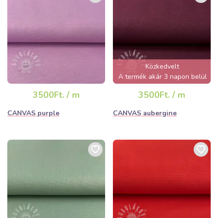
Közkedvelt
A termék akár 3 napon belül
elfogyhat!
3500Ft. / m
3500Ft. / m
CANVAS purple
CANVAS aubergine