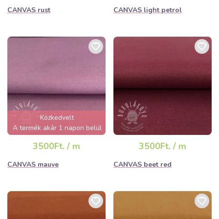
CANVAS rust
CANVAS light petrol
Közkedvelt
A termék akár 1 napon belül
elfogyhat!
3500Ft. / m
3500Ft. / m
CANVAS mauve
CANVAS beet red