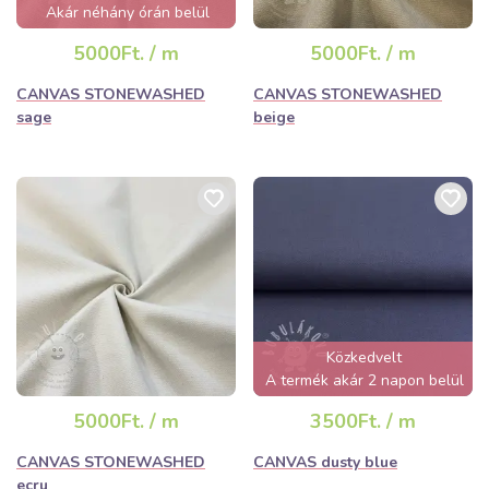
Akár néhány órán belül
elfogyhat!
5000Ft. / m
5000Ft. / m
CANVAS STONEWASHED
CANVAS STONEWASHED
sage
beige
Közkedvelt
A termék akár 2 napon belül
elfogyhat!
5000Ft. / m
3500Ft. / m
CANVAS STONEWASHED
CANVAS dusty blue
ecru