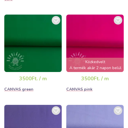
Közkedvelt
A termék akár 2 napon belül
elfogyhat!
3500Ft. / m
3500Ft. / m
CANVAS green
CANVAS pink