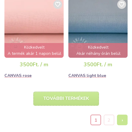
Közkedvelt
Közkedvelt
A termék akár 1 napon belül
Akár néhány órán belül
elfogyhat!
elfogyhat!
3500Ft. / m
3500Ft. / m
CANVAS rose
CANVAS light blue
TOVÁBBI TERMÉKEK
1
2
›