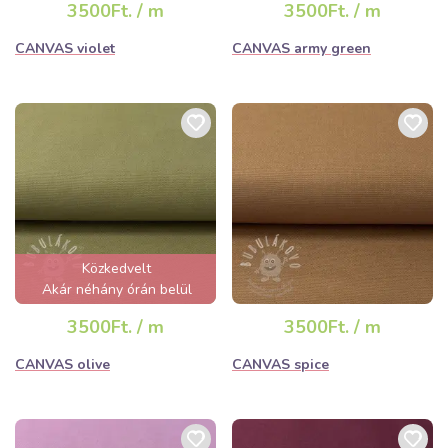
3500Ft. / m
3500Ft. / m
CANVAS violet
CANVAS army green
Közkedvelt
Akár néhány órán belül
elfogyhat!
3500Ft. / m
3500Ft. / m
CANVAS olive
CANVAS spice