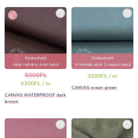
Közkedvelt
Közkedvelt
Akár néhány órán belül
A termék akár 2 napon belül
elfogyhat!
elfogyhat!
5000Ft.
3500Ft. / m
4300Ft. / m
CANVAS ocean green
CANVAS WATERPROOF dark
brown