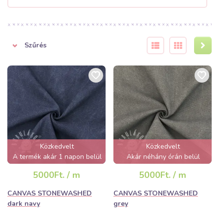
Szűrés
Közkedvelt
Közkedvelt
A termék akár 1 napon belül
Akár néhány órán belül
elfogyhat!
elfogyhat!
5000Ft. / m
5000Ft. / m
CANVAS STONEWASHED
CANVAS STONEWASHED
dark navy
grey