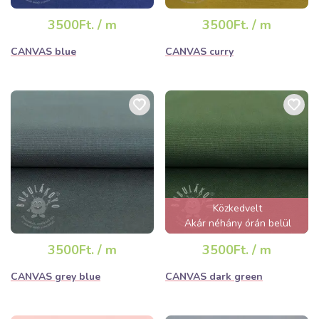
3500Ft. / m
3500Ft. / m
CANVAS blue
CANVAS curry
Közkedvelt
Akár néhány órán belül
elfogyhat!
3500Ft. / m
3500Ft. / m
CANVAS grey blue
CANVAS dark green