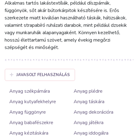
Alkalmas tartós lakástextíliák, például díszpárnák,
függönyök, sőt akár bútorkárpitok készítésére is. Erős
szerkezete miatt kiválóan használható táskák, hátizsákok,
valamint strapabíró ruházati darabok, mint például dzsekik
vagy munkaruhák alapanyagaként. Könnyen kezelhető,
hosszú élettartamú szövet, amely évekig megőrzi
szépségét és minőségét.
JAVASOLT FELHASZNÁLÁS
Anyag székpárnára
Anyag plédre
Anyag kutyafekhelyre
Anyag táskára
Anyag függönyre
Anyag dekorációra
Anyag babafészekre
Anyag játékra
Anyag kézitáskára
Anyag iddogálra