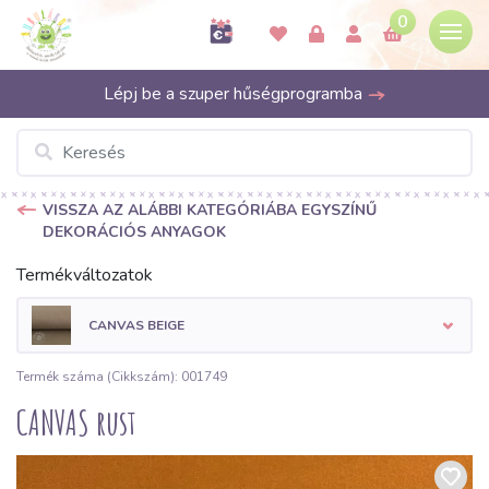
0
Lépj be a szuper hűségprogramba
VISSZA AZ ALÁBBI KATEGÓRIÁBA EGYSZÍNŰ
DEKORÁCIÓS ANYAGOK
Termékváltozatok
CANVAS BEIGE
Termék száma (Cikkszám): 001749
CANVAS rust