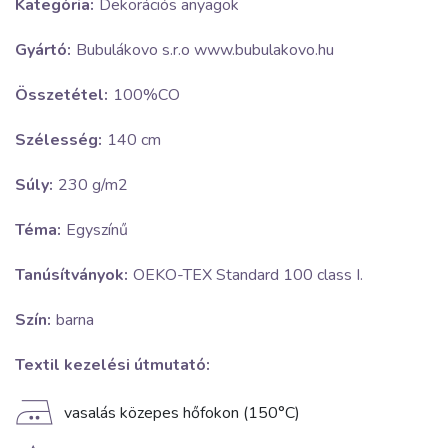
Kategória:
Dekorációs anyagok
Gyártó:
Bubulákovo s.r.o www.bubulakovo.hu
Összetétel:
100%CO
Szélesség:
140 cm
Súly:
230 g/m2
Téma:
Egyszínű
Tanúsítványok:
OEKO-TEX Standard 100 class I.
Szín:
barna
Textil kezelési útmutató:
E
vasalás közepes hőfokon (150°C)