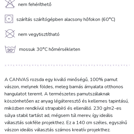
H
nem fehéríthető
V
szárítás szárítógépben alacsony hőfokon (60°C)
K
nem vegytisztítható
g
mossuk 30°C hőmérsékleten
A CANVAS rozsda egy kiváló minőségű, 100% pamut
vászon, melynek földes, meleg barnás árnyalata otthonos
hangulatot teremt. A természetes pamutszálaknak
köszönhetően az anyag légáteresztő és kellemes tapintású,
miközben rendkívül strapabíró és ellenálló. 230 g/m2-es
súlya stabil tartást ad, mégsem túl merev, így ideális
választás sokféle projekthez. Ez a 140 cm széles, egyszínű
vászon ideális választás számos kreatív projekthez.