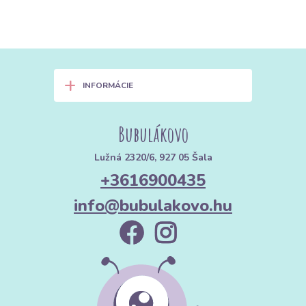
+
INFORMÁCIE
Bubulákovo
Lužná 2320/6, 927 05 Šala
+3616900435
info@bubulakovo.hu