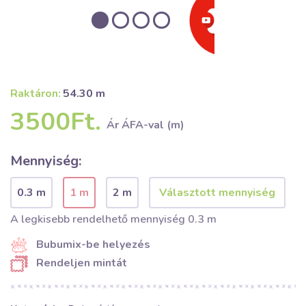
Raktáron:
54.30 m
3500Ft.
Ár ÁFA-val (m)
Mennyiség:
0.3 m
1 m
2 m
A legkisebb rendelhető mennyiség 0.3 m
Bubumix-be helyezés
Rendeljen mintát