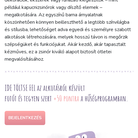
dekorációk, ékszerek vagy ruházati kiegészítők – mint
például kapucnizsinórok vagy díszítő elemek –
megalkotására. Az egyszínű barna árnyalatnak
köszönhetően könnyen beilleszthető a legtöbb színvilágba
és stílusba, lehetőséget adva egyedi és személyre szabott
alkotások létrehozására, melyek hosszú távon is megőrzik
szépségüket és funkciójukat. Akár kezdő, akár tapasztalt
kézműves, ez a zsinór kiváló alapot biztosít ötletei
megvalósításához.
IDE TÖLTSE FEL az alkotásról készült
fotót és tegyen szert
+50 pontra
a hűségprogramban.
BEJELENTKEZÉS