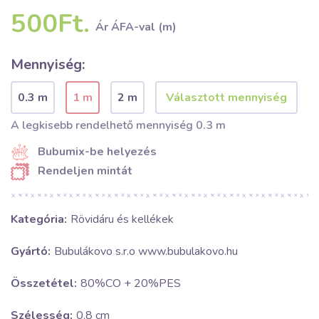
500Ft.
Ár ÁFA-val (m)
Mennyiség:
0.3 m
1 m
2 m
A legkisebb rendelhető mennyiség 0.3 m
Bubumix-be helyezés
Rendeljen mintát
Kategória:
Rövidáru és kellékek
Gyártó:
Bubulákovo s.r.o www.bubulakovo.hu
Összetétel:
80%CO + 20%PES
Szélesség:
0.8 cm