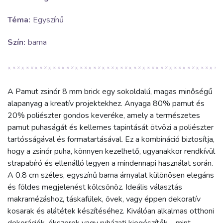
Téma:
Egyszínű
Szín:
barna
A Pamut zsinór 8 mm brick egy sokoldalú, magas minőségű
alapanyag a kreatív projektekhez. Anyaga 80% pamut és
20% poliészter gondos keveréke, amely a természetes
pamut puhaságát és kellemes tapintását ötvözi a poliészter
tartósságával és formatartásával. Ez a kombináció biztosítja,
hogy a zsinór puha, könnyen kezelhető, ugyanakkor rendkívül
strapabíró és ellenálló legyen a mindennapi használat során.
A 0.8 cm széles, egyszínű barna árnyalat különösen elegáns
és földes megjelenést kölcsönöz. Ideális választás
makramézáshoz, táskafülek, övek, vagy éppen dekoratív
kosarak és alátétek készítéséhez. Kiválóan alkalmas otthoni