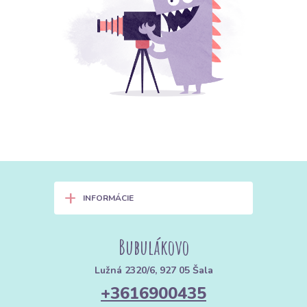
+
INFORMÁCIE
Bubulákovo
Lužná 2320/6, 927 05 Šala
+3616900435