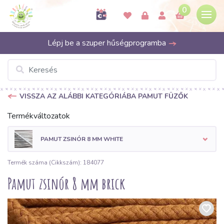
0
Lépj be a szuper hűségprogramba
VISSZA AZ ALÁBBI KATEGÓRIÁBA PAMUT FÜZŐK
Termékváltozatok
PAMUT ZSINÓR 8 MM WHITE
Termék száma (Cikkszám): 184077
Pamut zsinór 8 mm brick