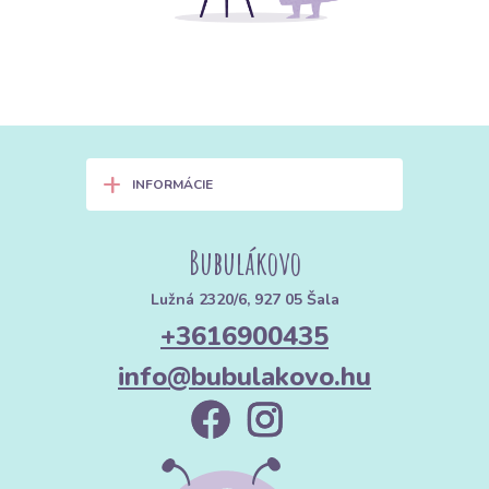
+
INFORMÁCIE
Bubulákovo
Lužná 2320/6, 927 05 Šala
+3616900435
info@bubulakovo.hu