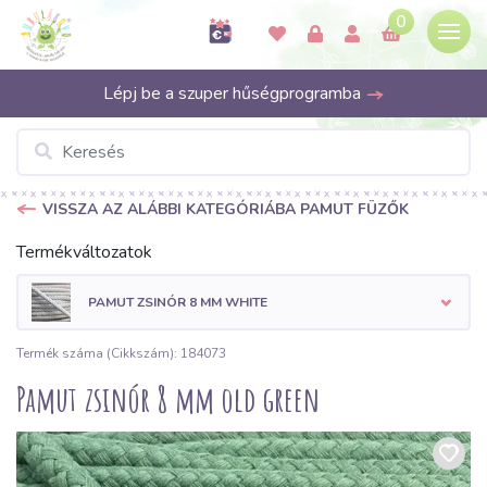
0
Lépj be a szuper hűségprogramba
VISSZA AZ ALÁBBI KATEGÓRIÁBA PAMUT FÜZŐK
Termékváltozatok
PAMUT ZSINÓR 8 MM WHITE
Termék száma (Cikkszám): 184073
Pamut zsinór 8 mm old green