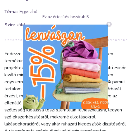
Téma:
Egyszínű
Ez az értesítés bezárul:
5
Szín:
zöld
Fedezze fel a sokoldalú Pamut zsinór 8 mm old green
termékünket, amely tökéletes választás a kreatív
projektekhez! Ez az egyszínű, gyönyörű zöld árnyalatú zsinór
kiváló minőségű anyagkombinációjának köszönhetően
egyszerre strapabíró és kellemes tapintású. Az 80% pamut
tartalom biztosítja a természetes lágyságot és a bőrbarát
érzést, míg a 20% poliészter erősíti a szálat, növelve az
ellenálló képességet és a tartósságot. A 0.8 cm-es
szélesség ideálissá teszi számtalan felhasználásra, legyen
szó ékszerkészítésről, makramé alkotásokról,
lakásdekorációról vagy akár ruházati kiegészítők díszítéséről.