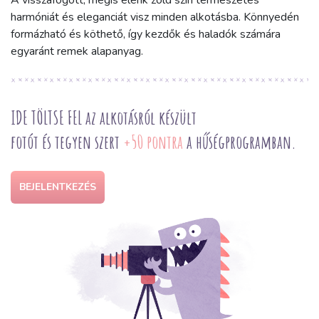
A visszafogott, mégis élénk zöld szín természetes
harmóniát és eleganciát visz minden alkotásba. Könnyedén
formázható és köthető, így kezdők és haladók számára
egyaránt remek alapanyag.
IDE TÖLTSE FEL az alkotásról készült
fotót és tegyen szert
+50 pontra
a hűségprogramban.
BEJELENTKEZÉS