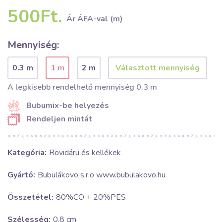
500Ft.
Ár ÁFA-val (m)
Mennyiség:
0.3 m
1 m
2 m
A legkisebb rendelhető mennyiség 0.3 m
Bubumix-be helyezés
Rendeljen mintát
Kategória:
Rövidáru és kellékek
Gyártó:
Bubulákovo s.r.o www.bubulakovo.hu
Összetétel:
80%CO + 20%PES
Szélesség:
0.8 cm