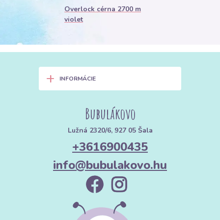
Overlock cérna 2700 m
violet
+
INFORMÁCIE
Bubulákovo
Lužná 2320/6, 927 05 Šala
+3616900435
info@bubulakovo.hu