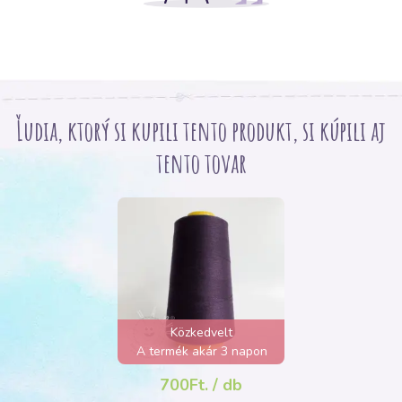
Ľudia, ktorý si kupili tento produkt, si kúpili aj
tento tovar
Közkedvelt
A termék akár 3 napon
belül elfogyhat!
700Ft. / db