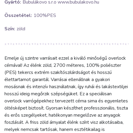
Gyártó:
Bubulákovo s.r.o www.bubulakovo.hu
Összetétel:
100%PES
Szín:
zöld
Emelje új szintre varrásait ezzel a kiváló minőségű overlock
cérnával! Az élénk zöld, 2700 méteres, 100% poliészter
(PES) tekercs extrém szakítószilárdságot és hosszú
élettartamot garantál. Varrásai ellenállnak a gyakori
mosásnak és intenzív használatnak, így ruhái és lakástextiljei
hosszú ideig megőrzik szépségüket. Ez a speciálisan
overlock varrógépekhez tervezett cérna sima és egyenletes
öltésképet biztosít. Gyorsan készíthet professzionális, tiszta
és erős szegélyeket, hatékonyan megelőzve az anyagok
foszlását. A friss zöld árnyalat élénk színt visz alkotásaiba,
melyek nemcsak tartósak, hanem esztétikailag is