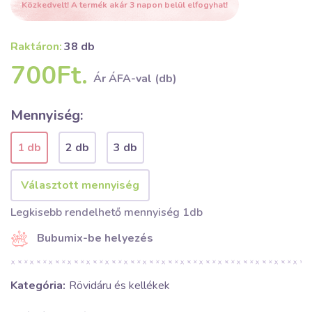
Közkedvelt! A termék akár 3 napon belül elfogyhat!
Raktáron:
38 db
700Ft.
Ár ÁFA-val (db)
Mennyiség:
1 db
2 db
3 db
Legkisebb rendelhető mennyiség 1db
Bubumix-be helyezés
Kategória:
Rövidáru és kellékek