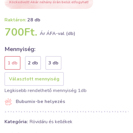
Közkedvelt! Akár néhány órán belül elfogyhat!
Raktáron:
28 db
700Ft.
Ár ÁFA-val (db)
Mennyiség:
1 db
2 db
3 db
Legkisebb rendelhető mennyiség 1db
Bubumix-be helyezés
Kategória:
Rövidáru és kellékek