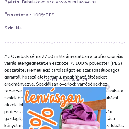
Gyártó:
Bubulákovo s.r.o www.bubulakovo.hu
Összetétel:
100%PES
Szín:
lila
Az Overlock cérna 2700 m lila árnyalatban a professzionális
varrás elengedhetetlen eszköze. A 100% poliészter (PES)
összetétel kiemelkedő tartósságot és szakadásállóságot
garantál, hosszú élettartamú, megbízható öltéseket
Ez az értesítés bezárul:
4
eredményezve. Speciálisan overlock varrógépekhez
tervezve, sima és egyenletes futást biztosít, minimalizálva a
szálak beakadásának kockázatát. Kiváló választás ruházati
cikkek, lakástextilek és egyéb projektek széleinek
professzionális eldolgozásához. A lila cérna élénk színe
gazdagítja alkotásait. Rugalmassága és finom tapintása
kényelmes viseletet garantál a kész ruhadaraboknak. Ideális