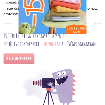
a szélek esztétikus és erős lezárásához, szegélyek
megerősítéséhez, vagy dekoratív varratokhoz a kifinomult,
professzionális eredményekért.
IDE TÖLTSE FEL az alkotásról készült
fotót és tegyen szert
+50 pontra
a hűségprogramban.
BEJELENTKEZÉS