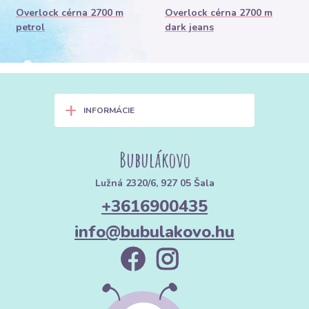
Overlock cérna 2700 m
Overlock cérna 2700 m
petrol
dark jeans
+
INFORMÁCIE
Bubulákovo
Lužná 2320/6, 927 05 Šala
+3616900435
info@bubulakovo.hu