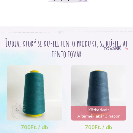
Ľudia, ktorý si kupili tento produkt, si kúpili aj
TOVÁBB
tento tovar
Közkedvelt
A termék akár 3 napon
belül elfogyhat!
700Ft. / db
700Ft. / db