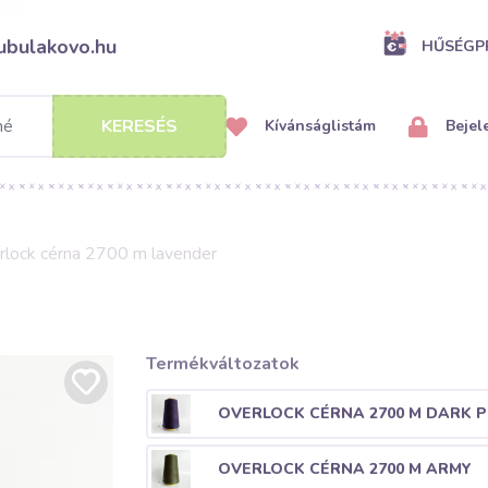
ubulakovo.hu
HŰSÉG
KERESÉS
Kívánságlistám
Bejel
rlock cérna 2700 m lavender
Termékváltozatok
OVERLOCK CÉRNA 2700 M DARK 
OVERLOCK CÉRNA 2700 M ARMY