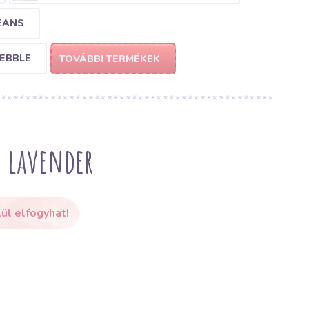
EANS
PEBBLE
TOVÁBBI TERMÉKEK
m lavender
ül elfogyhat!