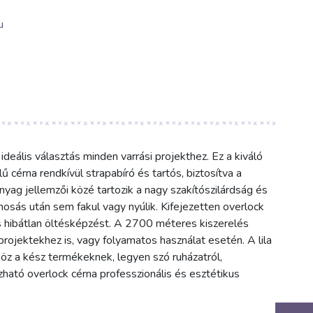
u
deális választás minden varrási projekthez. Ez a kiváló
cérna rendkívül strapabíró és tartós, biztosítva a
nyag jellemzői közé tartozik a nagy szakítószilárdság és
 mosás után sem fakul vagy nyúlik. Kifejezetten overlock
s hibátlan öltésképzést. A 2700 méteres kiszerelés
ojektekhez is, vagy folyamatos használat esetén. A lila
öz a kész termékeknek, legyen szó ruházatról,
ízható overlock cérna professzionális és esztétikus