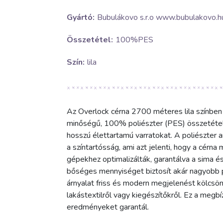
Gyártó:
Bubulákovo s.r.o www.bubulakovo.h
Összetétel:
100%PES
Szín:
lila
Az Overlock cérna 2700 méteres lila színben i
minőségű, 100% poliészter (PES) összetételű 
hosszú élettartamú varratokat. A poliészter a
a színtartósság, ami azt jelenti, hogy a cérna
gépekhez optimalizálták, garantálva a sima é
bőséges mennyiséget biztosít akár nagyobb pr
árnyalat friss és modern megjelenést kölcsön
lakástextilről vagy kiegészítőkről. Ez a megb
eredményeket garantál.