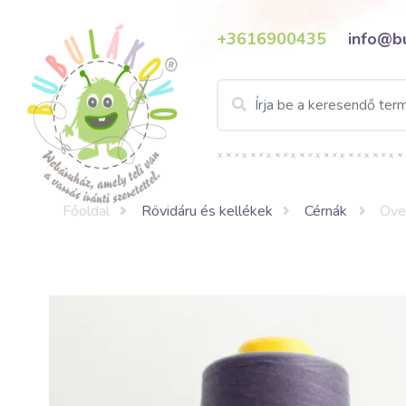
+3616900435
info@b
Főoldal
Rövidáru és kellékek
Cérnák
Ove