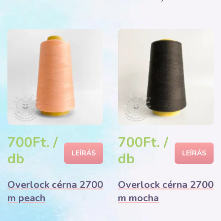
700Ft. /
700Ft. /
LEÍRÁS
LEÍRÁS
db
db
Overlock cérna 2700
Overlock cérna 2700
m peach
m mocha