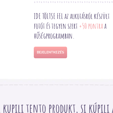
IDE TÖLTSE FEL az alkotásról készült
fotót és tegyen szert
+50 pontra
a
hűségprogramban.
BEJELENTKEZÉS
i kupili tento produkt, si kúpili