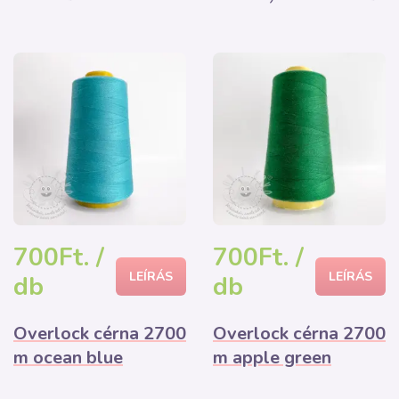
700Ft. /
700Ft. /
LEÍRÁS
LEÍRÁS
db
db
Overlock cérna 2700
Overlock cérna 2700
m ocean blue
m apple green