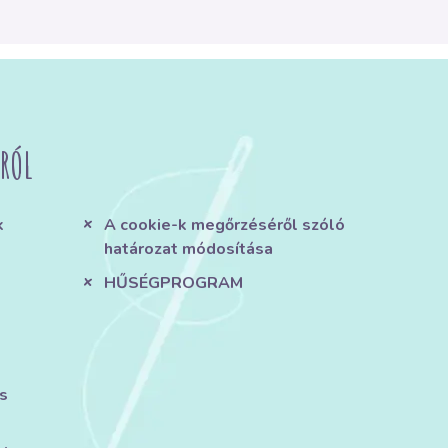
RÓL
k
A cookie-k megőrzéséről szóló
határozat módosítása
HŰSÉGPROGRAM
s