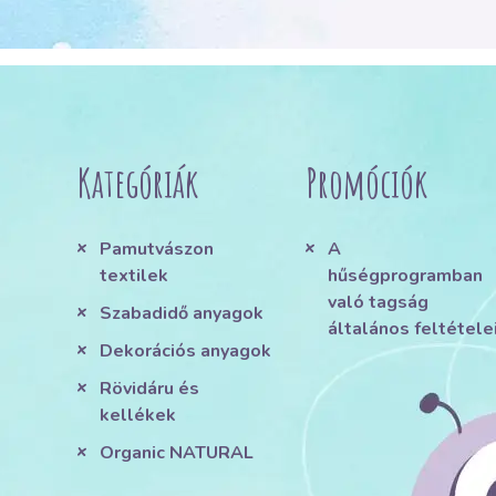
Kategóriák
Promóciók
Pamutvászon
A
textilek
hűségprogramban
való tagság
Szabadidő anyagok
általános feltétele
Dekorációs anyagok
Rövidáru és
kellékek
Organic NATURAL