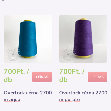
700Ft. /
700Ft. /
LEÍRÁS
LEÍRÁS
db
db
Overlock cérna 2700
Overlock cérna 2700
m aqua
m purple