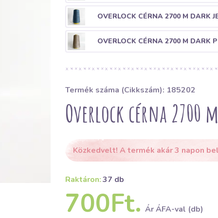
OVERLOCK CÉRNA 2700 M DARK J
OVERLOCK CÉRNA 2700 M DARK 
Termék száma (Cikkszám): 185202
Overlock cérna 2700 
Közkedvelt! A termék akár 3 napon bel
Raktáron:
37 db
700Ft.
Ár ÁFA-val (db)