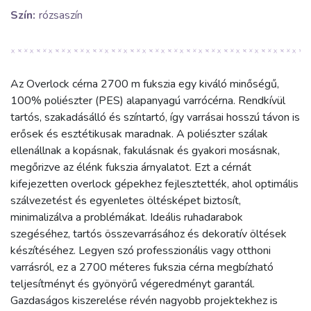
Szín:
rózsaszín
Az Overlock cérna 2700 m fukszia egy kiváló minőségű,
100% poliészter (PES) alapanyagú varrócérna. Rendkívül
tartós, szakadásálló és színtartó, így varrásai hosszú távon is
erősek és esztétikusak maradnak. A poliészter szálak
ellenállnak a kopásnak, fakulásnak és gyakori mosásnak,
megőrizve az élénk fukszia árnyalatot. Ezt a cérnát
kifejezetten overlock gépekhez fejlesztették, ahol optimális
szálvezetést és egyenletes öltésképet biztosít,
minimalizálva a problémákat. Ideális ruhadarabok
szegéséhez, tartós összevarrásához és dekoratív öltések
készítéséhez. Legyen szó professzionális vagy otthoni
varrásról, ez a 2700 méteres fukszia cérna megbízható
teljesítményt és gyönyörű végeredményt garantál.
Gazdaságos kiszerelése révén nagyobb projektekhez is