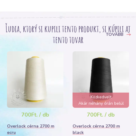
Ľudia, ktorý si kupili tento produkt, si kúpili aj
TOVÁBB
tento tovar
Közkedvelt
Akár néhány órán belül
elfogyhat!
700Ft. / db
700Ft. / db
Overlock cérna 2700 m
Overlock cérna 2700 m
ecru
black