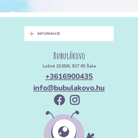
+
INFORMÁCIE
Bubulákovo
Lužná 2320/6, 927 05 Šala
+3616900435
info@bubulakovo.hu