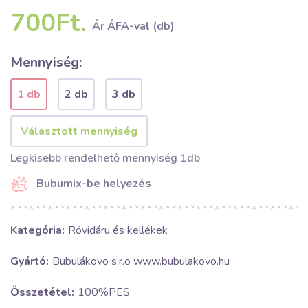
700Ft.
Ár ÁFA-val (db)
Mennyiség:
1 db
2 db
3 db
Legkisebb rendelhető mennyiség 1db
Bubumix-be helyezés
Kategória:
Rövidáru és kellékek
Gyártó:
Bubulákovo s.r.o www.bubulakovo.hu
Összetétel:
100%PES