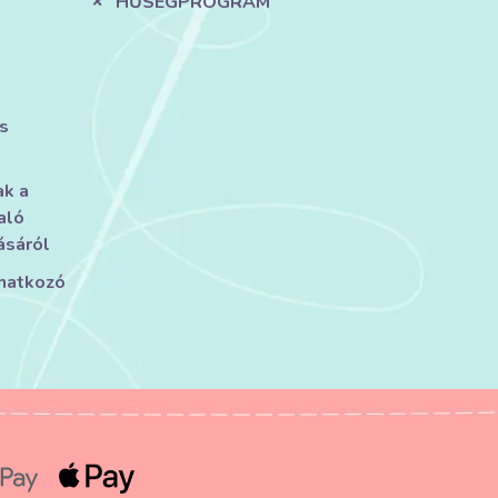
HŰSÉGPROGRAM
s
ak a
aló
ásáról
onatkozó