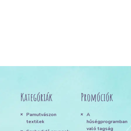
Kategóriák
Promóciók
Pamutvászon
A
textilek
hűségprogramban
való tagság