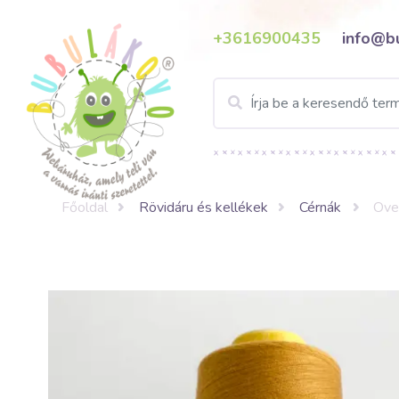
+3616900435
info@b
Főoldal
Rövidáru és kellékek
Cérnák
Ove