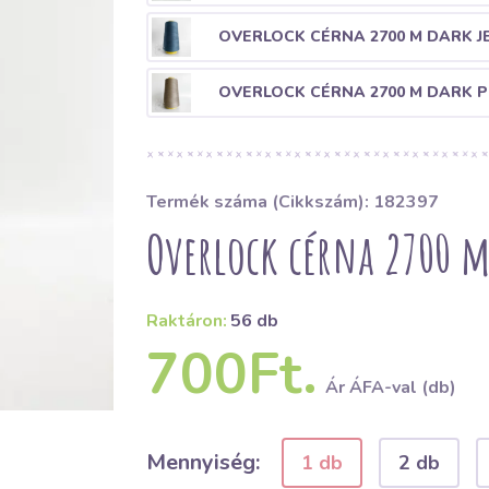
OVERLOCK CÉRNA 2700 M DARK J
OVERLOCK CÉRNA 2700 M DARK 
Termék száma (Cikkszám): 182397
Overlock cérna 2700 
Raktáron:
56 db
700Ft.
Ár ÁFA-val (db)
Mennyiség:
1 db
2 db