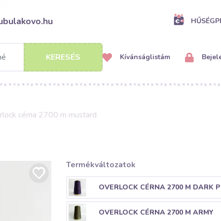
ubulakovo.hu
HŰSÉG
KERESÉS
Kívánságlistám
Bejel
rlock cérna 2700 m mustard
Termékváltozatok
OVERLOCK CÉRNA 2700 M DARK 
OVERLOCK CÉRNA 2700 M ARMY