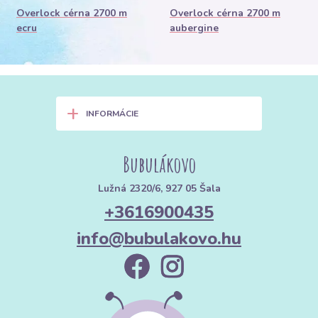
Overlock cérna 2700 m
Overlock cérna 2700 m
ecru
aubergine
+
INFORMÁCIE
Bubulákovo
Lužná 2320/6, 927 05 Šala
+3616900435
info@bubulakovo.hu