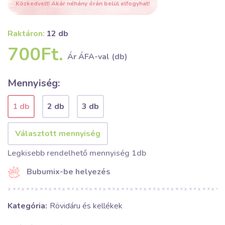
Közkedvelt! Akár néhány órán belül elfogyhat!
Raktáron:
12 db
700Ft.
Ár ÁFA-val (db)
Mennyiség:
1 db
2 db
3 db
Legkisebb rendelhető mennyiség 1db
Bubumix-be helyezés
Kategória:
Rövidáru és kellékek