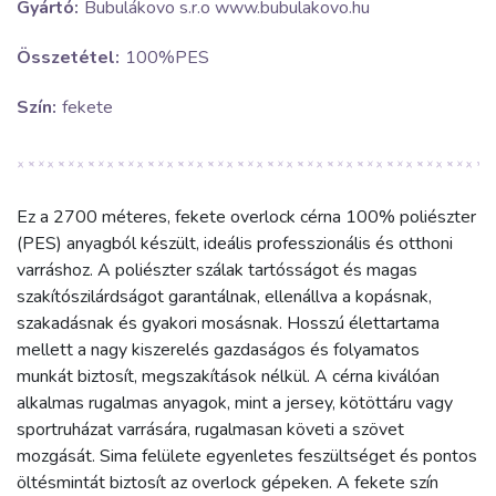
Gyártó:
Bubulákovo s.r.o www.bubulakovo.hu
Összetétel:
100%PES
Szín:
fekete
Ez a 2700 méteres, fekete overlock cérna 100% poliészter
(PES) anyagból készült, ideális professzionális és otthoni
varráshoz. A poliészter szálak tartósságot és magas
szakítószilárdságot garantálnak, ellenállva a kopásnak,
szakadásnak és gyakori mosásnak. Hosszú élettartama
mellett a nagy kiszerelés gazdaságos és folyamatos
munkát biztosít, megszakítások nélkül. A cérna kiválóan
alkalmas rugalmas anyagok, mint a jersey, kötöttáru vagy
sportruházat varrására, rugalmasan követi a szövet
mozgását. Sima felülete egyenletes feszültséget és pontos
öltésmintát biztosít az overlock gépeken. A fekete szín