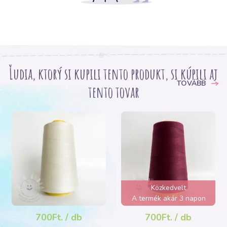
Ľudia, ktorý si kupili tento produkt, si kúpili aj
TOVÁBB
tento tovar
Közkedvelt
A termék akár 3 napon
belül elfogyhat!
700Ft. / db
700Ft. / db