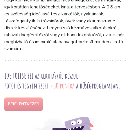
hogy könnyen kombinálható más anyagokkal és mintákkal,
így korlátlan lehetőségeket kínál a tervezésben. A 0,8 cm-
es szélesség ideálissá teszi karkötők, nyakláncok,
táskafogantyúk, húzózsinórok, övek vagy akár makramé
díszek készítéséhez. Legyen szó kézműves alkotásokról,
ruházati kiegészítőkről vagy otthoni dekorációról, ez a zsinór
megbízható és inspiráló alapanyagot biztosít minden alkotó
számára.
IDE TÖLTSE FEL az alkotásról készült
fotót és tegyen szert
+50 pontra
a hűségprogramban.
BEJELENTKEZÉS