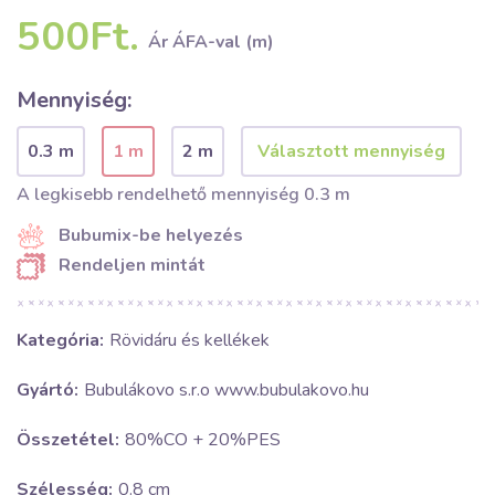
500Ft.
Ár ÁFA-val (m)
Mennyiség:
0.3 m
1 m
2 m
A legkisebb rendelhető mennyiség 0.3 m
Bubumix-be helyezés
Rendeljen mintát
Kategória:
Rövidáru és kellékek
Gyártó:
Bubulákovo s.r.o www.bubulakovo.hu
Összetétel:
80%CO + 20%PES
Szélesség:
0.8 cm