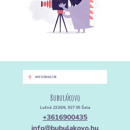
+
INFORMÁCIE
Bubulákovo
Lužná 2320/6, 927 05 Šala
+3616900435
info@bubulakovo.hu