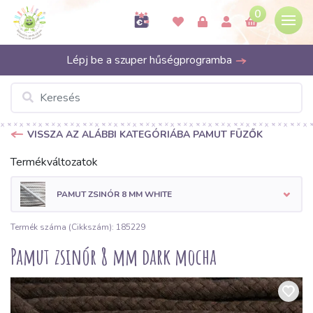
0
Lépj be a szuper hűségprogramba
VISSZA AZ ALÁBBI KATEGÓRIÁBA PAMUT FÜZŐK
Termékváltozatok
PAMUT ZSINÓR 8 MM WHITE
Termék száma (Cikkszám): 185229
Pamut zsinór 8 mm dark mocha