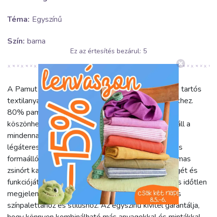
Téma:
Egyszínű
Szín:
barna
Ez az értesítés bezárul:
5
A Pamut zsinór 8 mm dark mocha egy sokoldalú és tartós
textilanyag, mely ideális választás kreatív projektekhez.
80% pamut és 20% poliészter összetételének
köszönhetően puha tapintású, mégis kiválóan ellenáll a
mindennapi használatnak. A pamut természetes
légáteresztő képességét a poliészter tartóssága és
formaállósága egészíti ki, így egy erős, mégis rugalmas
zsinórt kapunk, mely hosszú távon megőrzi szépségét és
funkcióját. A mély, dark mocha barna szín elegáns és időtlen
megjelenést biztosít, könnyedén illeszkedik számos
színpalettához és stílushoz. Az egyszínű kivitel garantálja,