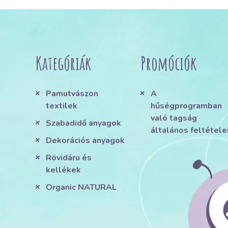
Kategóriák
Promóciók
Pamutvászon
A
textilek
hűségprogramban
való tagság
Szabadidő anyagok
általános feltétele
Dekorációs anyagok
Rövidáru és
kellékek
Organic NATURAL