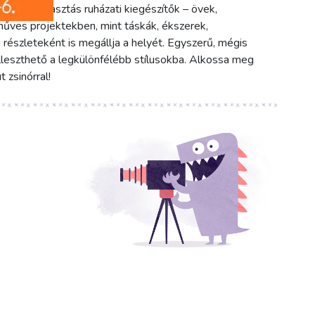
Ideális választás ruházati kiegészítők – övek,
műves projektekben, mint táskák, ékszerek,
részleteként is megállja a helyét. Egyszerű, mégis
leszthető a legkülönfélébb stílusokba. Alkossa meg
 zsinórral!