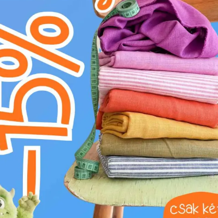
Kategória:
Rövidáru és kellékek
Gyártó:
Bubulákovo s.r.o www.bubulakovo.h
Összetétel:
100%CO
Szélesség:
1.3 cm
Téma:
Egyszínű
Szín:
barna
Fedezze fel a Pamut zsinór lapos 13 mm m
anyagból készült lapos zsinórt. Ez az egyszí
eleganciát kölcsönöz alkotásainak. A tiszta 
bőrbarát tulajdonságokat garantál, miközben 