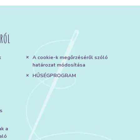
RÓL
k
A cookie-k megőrzéséről szóló
határozat módosítása
HŰSÉGPROGRAM
s
ak a
aló