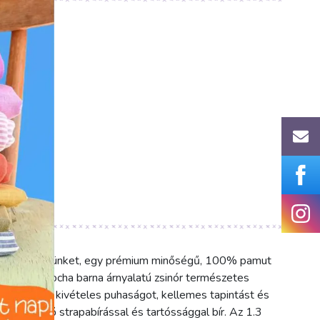
u
ocha termékünket, egy prémium minőségű, 100% pamut
nű, meleg mocha barna árnyalatú zsinór természetes
pamut anyag kivételes puhaságot, kellemes tapintást és
kiemelkedő strapabírással és tartóssággal bír. Az 1.3