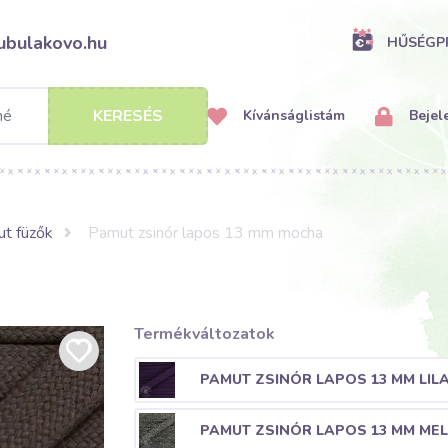
ubulakovo.hu
HŰSÉG
KERESÉS
Kívánságlistám
Bejel
t füzők
Pamut zsinór lapos 13 mm mocha
Termékváltozatok
PAMUT ZSINÓR LAPOS 13 MM LIL
PAMUT ZSINÓR LAPOS 13 MM ME