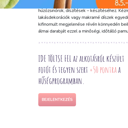
cm-es szélesség rendkívül sokoldalúvá teszi. 
húzózsinórok, díszítések – készítéséhez. Kéz
lakásdekorációk vagy makramé díszek egyedi 
kifinomult megjelenése révén könnyedén beil
álmai darabját ezzel a minőségi, időtálló pamut
IDE TÖLTSE FEL az alkotásról készült
fotót és tegyen szert
+50 pontra
a
hűségprogramban.
BEJELENTKEZÉS