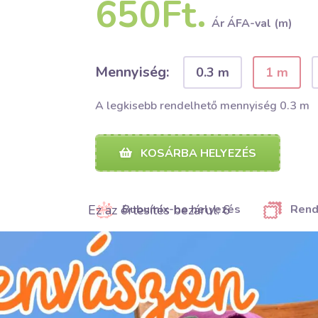
650Ft.
Ár ÁFA-val (m)
Mennyiség:
0.3 m
1 m
A legkisebb rendelhető mennyiség 0.3 m
KOSÁRBA HELYEZÉS
Ez az értesítés bezárul:
5
Bubumix-be helyezés
Rend
MEGOSZTÁS
MEGOSZTÁS