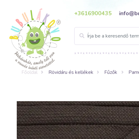
+3616900435
info@b
Főoldal
Rövidáru és kellékek
Fűzők
Pamu