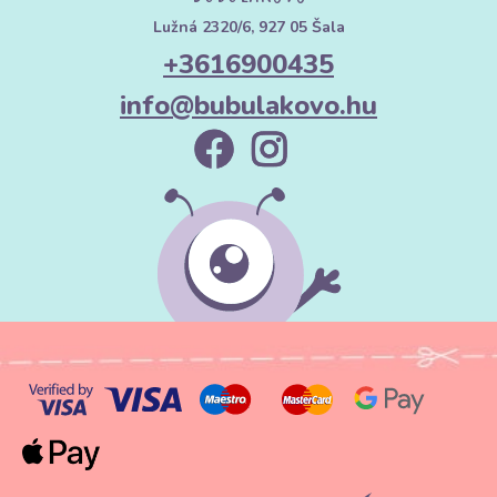
Lužná 2320/6, 927 05 Šala
+3616900435
info@bubulakovo.hu