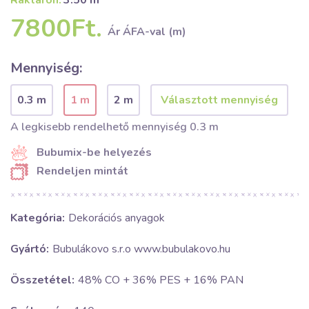
Raktáron:
3.50 m
7800Ft.
Ár ÁFA-val (m)
Mennyiség:
0.3 m
1 m
2 m
A legkisebb rendelhető mennyiség 0.3 m
Bubumix-be helyezés
Rendeljen mintát
Kategória:
Dekorációs anyagok
Gyártó:
Bubulákovo s.r.o www.bubulakovo.hu
Összetétel:
48% CO + 36% PES + 16% PAN