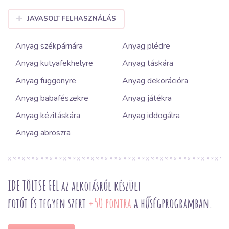
JAVASOLT FELHASZNÁLÁS
Anyag székpárnára
Anyag plédre
Anyag kutyafekhelyre
Anyag táskára
Anyag függönyre
Anyag dekorációra
Anyag babafészekre
Anyag játékra
Anyag kézitáskára
Anyag iddogálra
Anyag abroszra
IDE TÖLTSE FEL az alkotásról készült
fotót és tegyen szert
+50 pontra
a hűségprogramban.