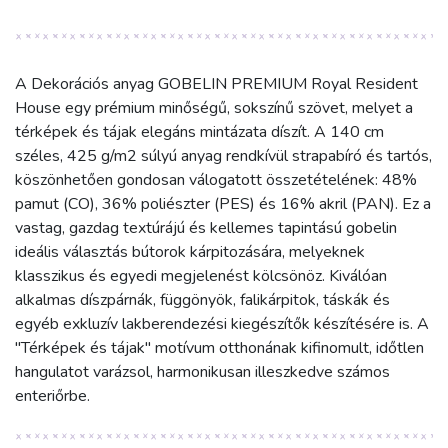
A Dekorációs anyag GOBELIN PREMIUM Royal Resident
House egy prémium minőségű, sokszínű szövet, melyet a
térképek és tájak elegáns mintázata díszít. A 140 cm
széles, 425 g/m2 súlyú anyag rendkívül strapabíró és tartós,
köszönhetően gondosan válogatott összetételének: 48%
pamut (CO), 36% poliészter (PES) és 16% akril (PAN). Ez a
vastag, gazdag textúrájú és kellemes tapintású gobelin
ideális választás bútorok kárpitozására, melyeknek
klasszikus és egyedi megjelenést kölcsönöz. Kiválóan
alkalmas díszpárnák, függönyök, falikárpitok, táskák és
egyéb exkluzív lakberendezési kiegészítők készítésére is. A
"Térképek és tájak" motívum otthonának kifinomult, időtlen
hangulatot varázsol, harmonikusan illeszkedve számos
enteriőrbe.