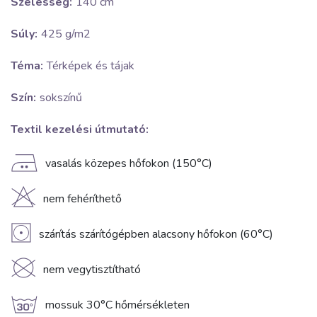
Szélesség:
140 cm
Súly:
425 g/m2
Téma:
Térképek és tájak
Szín:
sokszínű
Textil kezelési útmutató:
E
vasalás közepes hőfokon (150°C)
H
nem fehéríthető
V
szárítás szárítógépben alacsony hőfokon (60°C)
K
nem vegytisztítható
g
mossuk 30°C hőmérsékleten