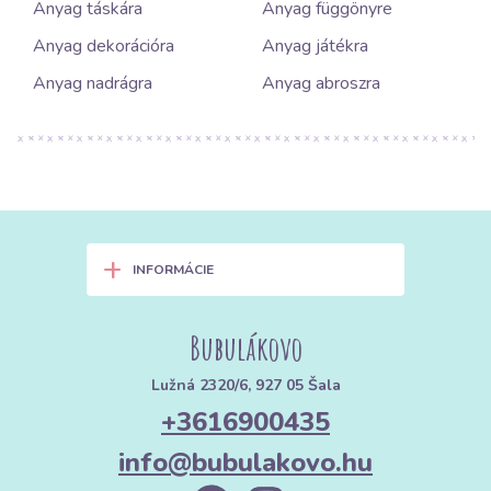
Anyag táskára
Anyag függönyre
Anyag dekorációra
Anyag játékra
Anyag nadrágra
Anyag abroszra
+
INFORMÁCIE
Bubulákovo
Lužná 2320/6, 927 05 Šala
+3616900435
info@bubulakovo.hu