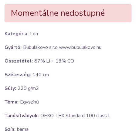
Momentálne nedostupné
Kategória:
Len
Gyártó:
Bubulákovo s.r.o www.bubulakovo.hu
Összetétel:
87% LI + 13% CO
Szélesség:
140 cm
Súly:
220 g/m2
Téma:
Egyszínű
Tanúsítványok:
OEKO-TEX Standard 100 class I.
Szín:
barna