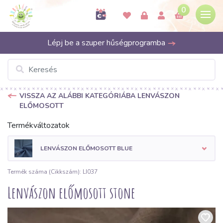
0
Lépj be a szuper hűségprogramba
VISSZA AZ ALÁBBI KATEGÓRIÁBA LENVÁSZON
ELŐMOSOTT
Termékváltozatok
LENVÁSZON ELŐMOSOTT BLUE
Termék száma (Cikkszám): LI037
Lenvászon előmosott stone