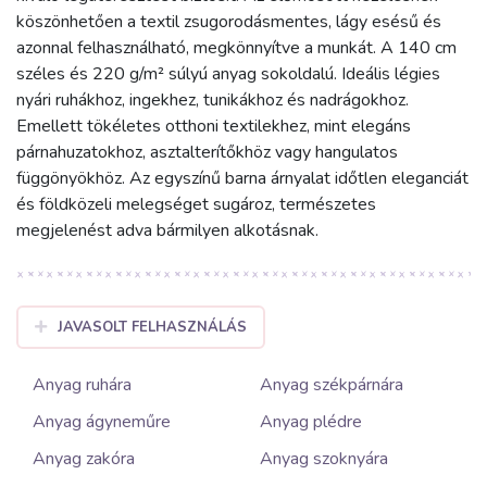
köszönhetően a textil zsugorodásmentes, lágy esésű és
azonnal felhasználható, megkönnyítve a munkát. A 140 cm
széles és 220 g/m² súlyú anyag sokoldalú. Ideális légies
nyári ruhákhoz, ingekhez, tunikákhoz és nadrágokhoz.
Emellett tökéletes otthoni textilekhez, mint elegáns
párnahuzatokhoz, asztalterítőkhöz vagy hangulatos
függönyökhöz. Az egyszínű barna árnyalat időtlen eleganciát
és földközeli melegséget sugároz, természetes
megjelenést adva bármilyen alkotásnak.
JAVASOLT FELHASZNÁLÁS
Anyag ruhára
Anyag székpárnára
Anyag ágyneműre
Anyag plédre
Anyag zakóra
Anyag szoknyára