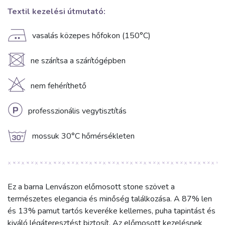
Textil kezelési útmutató:
E
vasalás közepes hőfokon (150°C)
U
ne szárítsa a szárítógépben
H
nem fehéríthető
L
professzionális vegytisztítás
g
mossuk 30°C hőmérsékleten
Ez a barna Lenvászon előmosott stone szövet a
természetes elegancia és minőség találkozása. A 87% len
és 13% pamut tartós keveréke kellemes, puha tapintást és
kiváló légáteresztést biztosít. Az előmosott kezelésnek