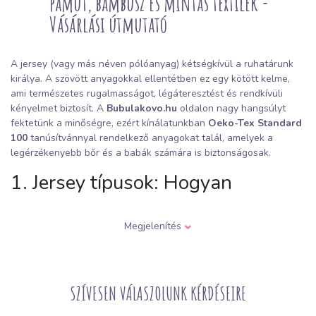
pamut, bambusz és mintás textilek -
Vásárlási útmutató
A jersey (vagy más néven pólóanyag) kétségkívül a ruhatárunk
királya. A szövött anyagokkal ellentétben ez egy kötött kelme,
ami természetes rugalmasságot, légáteresztést és rendkívüli
kényelmet biztosít. A
Bubulakovo.hu
oldalon nagy hangsúlyt
fektetünk a minőségre, ezért kínálatunkban
Oeko-Tex Standard
100
tanúsítvánnyal rendelkező anyagokat talál, amelyek a
legérzékenyebb bőr és a babák számára is biztonságosak.
1. Jersey típusok: Hogyan
igazodjunk ki közöttük?
Megjelenítés
A jersey kiválasztásakor két kulcsfontosságú paraméter van: az
összetétel
és a
grammsúly
.
Pamut jersey elasztánnal:
A legsokoldalúbb választás. A pamut
biztosítja a légáteresztést, az 5–8% elasztán pedig gondoskodik
SZÍVESEN VÁLASZOLUNK KÉRDÉSEIRE
arról, hogy a póló ne nyúljon ki a könyökénél, és mosás után