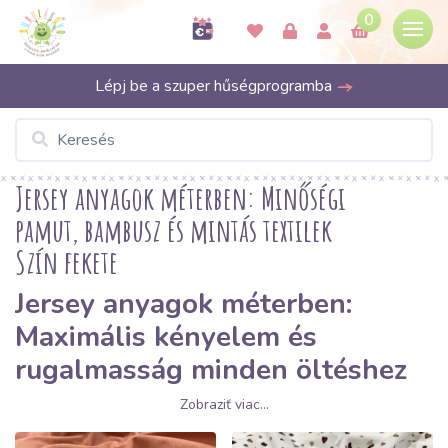
0
Lépj be a szuper hűségprogramba
Jersey anyagok méterben: Minőségi
pamut, bambusz és mintás textilek
Szín fekete
Jersey anyagok méterben:
Maximális kényelem és
rugalmasság minden öltéshez
Zobraziť viac...
Olyan anyagot keres, amely minden mozdulathoz alkalmazkodik,
és egész nap kellemes tapintású marad? A
jersey (kötött anyag)