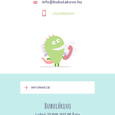
visszanyerje eredeti alakját.
info@bubulakovo.hu
Viszkóz jersey:
Cellulózból készül. Vékonyabb, hűvös tapintású
+3616900435
és gyönyörű az esése. Ideális elegáns átlapolós ruhákhoz vagy
nyári topokhoz.
Egyfalas vs. Kétfalas jersey:
Egyfalas (Single Jersey):
A színe és a visszája eltérően néz ki. A
szélei vágás után besodródnak (tipikus pólóanyag).
Kétfalas (Interlock):
Mindkét oldala egyforma (sima), stabilabb,
kevésbé pöndörödik és valamivel vastagabb.
Grammsúly (Vastagság):
140–160 g/m²:
Vékony anyagok, ideálisak nyári pólókhoz vagy
+
alsó rétegnek.
INFORMÁCIE
180–220 g/m²:
Közepes vastagság, ideális leggingshez,
gyerekruházathoz és egész éves viseletű pólókhoz.
Bubulákovo
Lužná 2320/6, 927 05 Šala