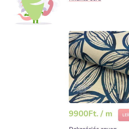
9900Ft. / m
LE