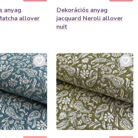
s anyag
Dekorációs anyag
Matcha allover
jacquard Neroli allover
nuit