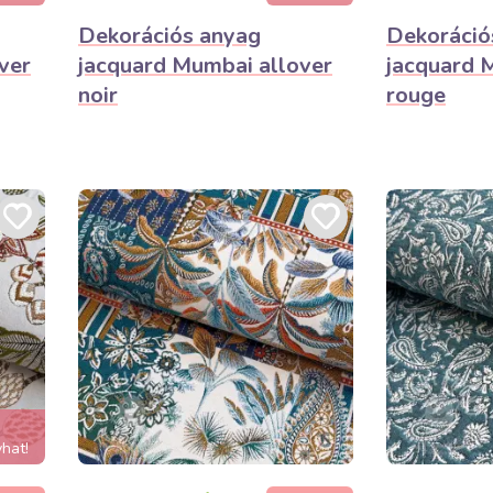
Dekorációs anyag
Dekoráció
ver
jacquard Mumbai allover
jacquard 
noir
rouge
hat!