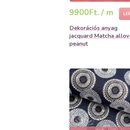
elfogyhat!
9900Ft. / m
LE
Dekorációs anyag
jacquard Matcha allov
peanut