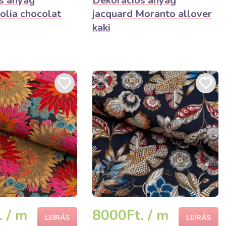
s anyag
Dekorációs anyag
olia chocolat
jacquard Moranto allover
kaki
 / m
8000Ft. / m
LEÍRÁS
LEÍRÁS