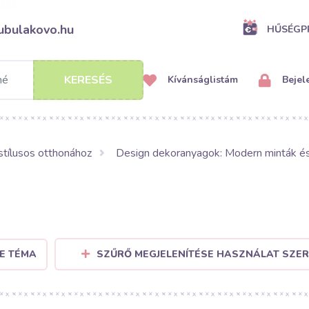
ubulakovo.hu
HŰSÉG
KERESÉS
Kívánságlistám
Bejel
stílusos otthonához
Design dekoranyagok: Modern minták é
E TÉMA
SZŰRŐ MEGJELENÍTÉSE HASZNÁLAT SZER