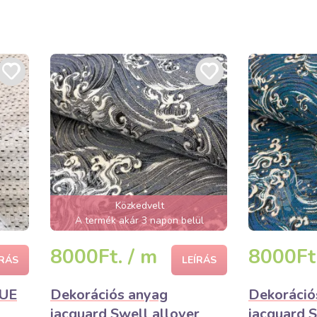
Közkedvelt
A termék akár 3 napon belül
elfogyhat!
8000Ft. / m
8000Ft.
ÍRÁS
LEÍRÁS
QUE
Dekorációs anyag
Dekoráció
jacquard Swell allover
jacquard S