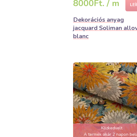
8000Ft. / m
LE
Dekorációs anyag
jacquard Soliman allo
blanc
Közkedvelt
A termék akár 2 napon bel