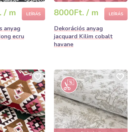
 / m
8000Ft. / m
LEÍRÁS
LEÍRÁS
s anyag
Dekorációs anyag
Bong ecru
jacquard Kilim cobalt
havane