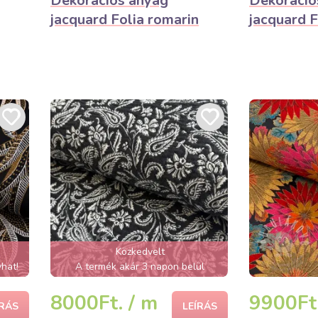
Dekorációs anyag
Dekoráció
jacquard Folia romarin
jacquard F
Közkedvelt
hat!
A termék akár 3 napon belül
elfogyhat!
8000Ft. / m
9900Ft.
ÍRÁS
LEÍRÁS