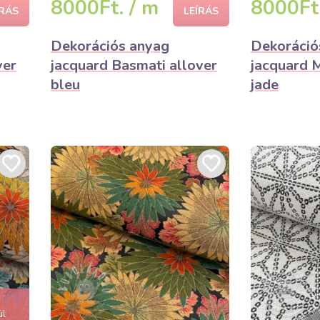
8000Ft. / m
8000Ft.
ÍRÁS
LEÍRÁS
Dekorációs anyag
Dekoráció
ver
jacquard Basmati allover
jacquard 
bleu
jade
ül