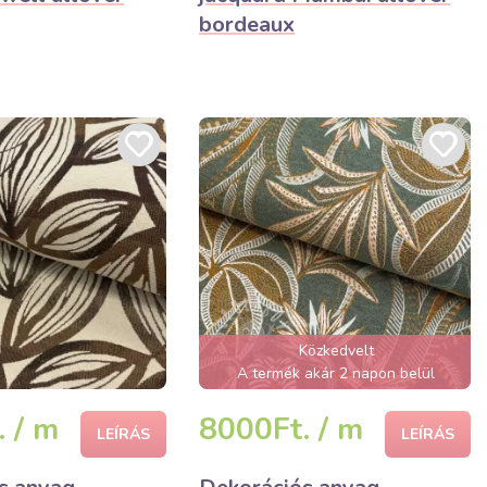
bordeaux
Közkedvelt
A termék akár 2 napon belül
elfogyhat!
 / m
8000Ft. / m
LEÍRÁS
LEÍRÁS