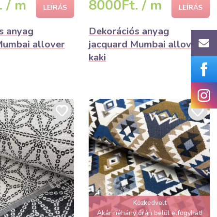
 / m
8000Ft. / m
LEÍRÁS
LEÍRÁS
s anyag
Dekorációs anyag
Mumbai allover
jacquard Mumbai allover
kaki
Közkedvelt
Akár néhány órán belül elfogyhat!