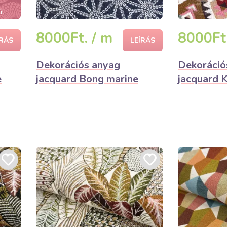
ül
8000Ft. / m
8000Ft.
ÍRÁS
LEÍRÁS
Dekorációs anyag
Dekoráció
e
jacquard Bong marine
jacquard K