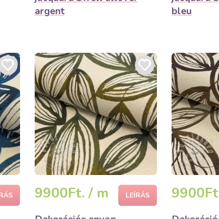
argent
bleu
9900Ft. / m
9900Ft.
ÍRÁS
LEÍRÁS