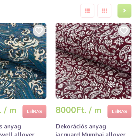
 / m
8000Ft. / m
LEÍRÁS
LEÍRÁS
s anyag
Dekorációs anyag
well allover
jacquard Mumbai allover