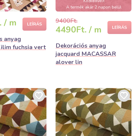
Közkedvelt
A termék akár 2 napon belül
elfogyhat!
9400Ft.
 / m
LEÍRÁS
4490Ft. / m
LEÍRÁS
s anyag
Dekorációs anyag
ilim fuchsia vert
jacquard MACASSAR
alover lin