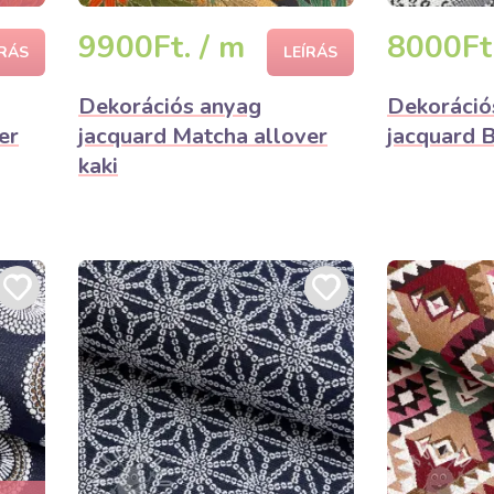
9900Ft. / m
8000Ft.
ÍRÁS
LEÍRÁS
Dekorációs anyag
Dekoráció
er
jacquard Matcha allover
jacquard 
kaki