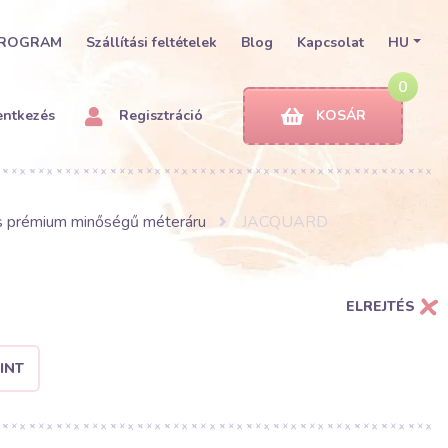
PROGRAM
Szállítási feltételek
Blog
Kapcsolat
HU
0
entkezés
Regisztráció
KOSÁR
s prémium minőségű méteráru
JACQUARD
ELREJTÉS
INT