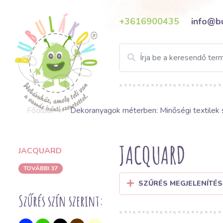
+3616900435
info@b
Főoldal
Dekoranyagok méterben: Minőségi textilek 
JACQUARD
JACQUARD
TOVÁBBI 37
SZŰRÉS MEGJELENÍTÉS
Szűrés szín szerint: