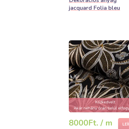
Dekorációs anyag
jacquard Folia bleu
Közkedvelt
Akár néhány órán belül elfogy
8000Ft. / m
LE