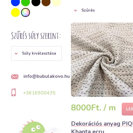
Szűrés
Szűrés súly szerint:
Súly kiválasztása
info@bubulakovo.hu
+3616900435
8000Ft. / m
LE
Dekorációs anyag PI
Khanta ecru