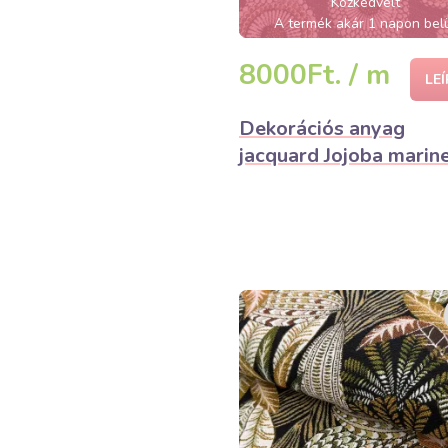
Közkedvelt
A termék akár 1 napon bel
elfogyhat!
8000Ft. / m
LE
Dekorációs anyag
jacquard Jojoba marin