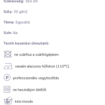
Szélesség:
160 cm
Súly:
30 g/m2
Téma:
Egyszínű
Szín:
lila
Textil kezelési útmutató:
U
ne szárítsa a szárítógépben
D
vasalni alacsony hőfokon (110°C)
L
professzionális vegytisztítás
A
ne használjon öblítőt
c
kézi mosás