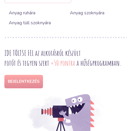
Anyag ruhára
Anyag szoknyára
Anyag tüll szoknyára
IDE TÖLTSE FEL az alkotásról készült
fotót és tegyen szert
+50 pontra
a hűségprogramban.
BEJELENTKEZÉS