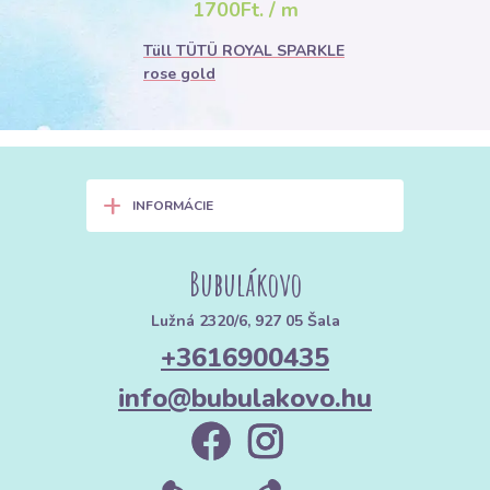
1700Ft. / m
Tüll TÜTÜ ROYAL SPARKLE
rose gold
+
INFORMÁCIE
Bubulákovo
Lužná 2320/6, 927 05 Šala
+3616900435
info@bubulakovo.hu