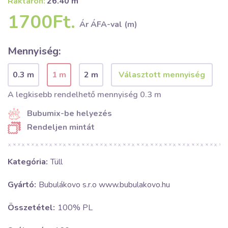
Raktáron:
26.40 m
1700Ft.
Ár ÁFA-val (m)
Mennyiség:
0.3 m
1 m
2 m
A legkisebb rendelhető mennyiség 0.3 m
Bubumix-be helyezés
Rendeljen mintát
Kategória:
Tüll
Gyártó:
Bubulákovo s.r.o www.bubulakovo.hu
Összetétel:
100% PL