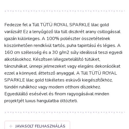
Fedezze fel a Tüll TÜTÜ ROYAL SPARKLE lilac gold
varázsát! Ez a lenyűgöző lila tüll diszkrét arany csillogással
igazán különleges. A 100% poliészter összetételnek
köszönhetően rendkívül tartós, puha tapintású és légies. A
160 cm szélesség és a 30 g/m2 súly ideálissá teszi egyedi
alkotásokhoz. Készítsen lélegzetelállító tütüket,
táncruhákat, ünnepi jelmezeket vagy elegáns dekorációkat
ezzel a könnyed, áttetsző anyaggal. A Tüll TÜTÜ ROYAL
SPARKLE lilac gold tökéletes esküvői kiegészítőkhöz,
tündéri ruhákhoz vagy modern otthoni díszekhez.
Egyedülálló esésével és finom ragyogásával minden
projektjét luxus hangulatba öltözteti.
JAVASOLT FELHASZNÁLÁS