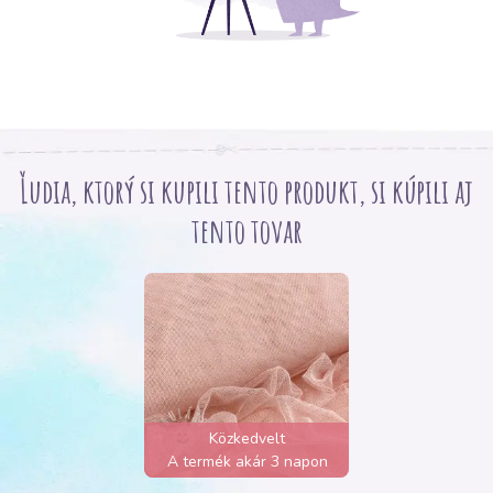
Ľudia, ktorý si kupili tento produkt, si kúpili aj
tento tovar
Közkedvelt
A termék akár 3 napon
belül elfogyhat!