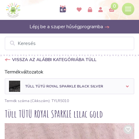
0
Lépj be a szuper hűségprogramba
VISSZA AZ ALÁBBI KATEGÓRIÁBA TÜLL
Termékváltozatok
TÜLL TÜTÜ ROYAL SPARKLE BLACK SILVER
Termék száma (Cikkszám): TYLRS010
Tüll TÜTÜ ROYAL SPARKLE lilac gold