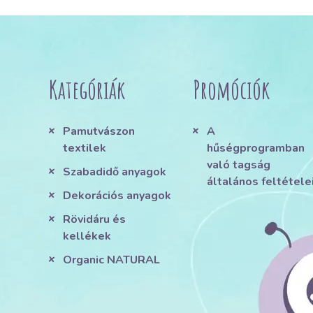
Kategóriák
Promóciók
Pamutvászon
A
textilek
hűségprogramban
való tagság
Szabadidő anyagok
általános feltétele
Dekorációs anyagok
Rövidáru és
kellékek
Organic NATURAL