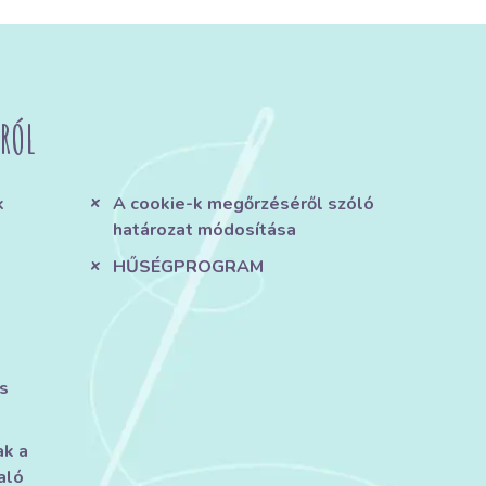
RÓL
k
A cookie-k megőrzéséről szóló
határozat módosítása
HŰSÉGPROGRAM
s
ak a
aló