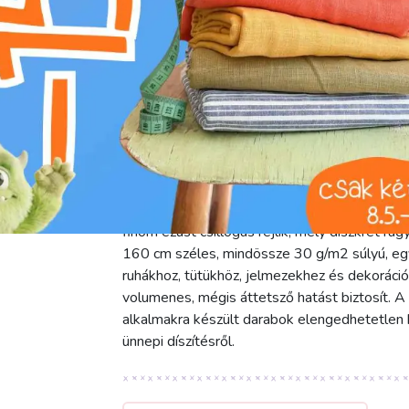
A
ne használjon öblítőt
c
kézi mosás
A Tüll TÜTÜ ROYAL SPARKLE fekete ezüst tül
eleganciát és csillogást kölcsönöz bármilyen
tartósságot és a formatartást, miközben rend
finom ezüst csillogás rejlik, mely diszkrét ra
160 cm széles, mindössze 30 g/m2 súlyú, egys
ruhákhoz, tütükhöz, jelmezekhez és dekorác
volumenes, mégis áttetsző hatást biztosít.
alkalmakra készült darabok elengedhetetlen k
ünnepi díszítésről.