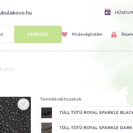
ubulakovo.hu
HŰSÉG
KERESÉS
Kívánságlistám
Bejel
 silver
Termékváltozatok
TÜLL TÜTÜ ROYAL SPARKLE BLACK
TÜLL TÜTÜ ROYAL SPARKLE DARK