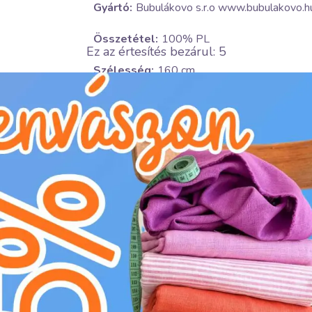
Gyártó:
Bubulákovo s.r.o www.bubulakovo.h
Összetétel:
100% PL
Ez az értesítés bezárul:
4
Szélesség:
160 cm
Súly:
30 g/m2
Téma:
Egyszínű
Szín:
fekete
Textil kezelési útmutató:
U
ne szárítsa a szárítógépben
D
vasalni alacsony hőfokon (110°C)
L
professzionális vegytisztítás