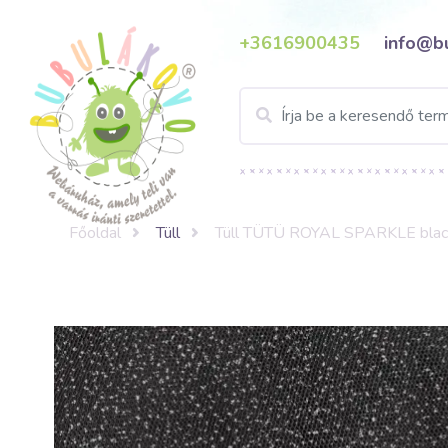
+3616900435
info@b
Főoldal
Tüll
Tüll TÜTÜ ROYAL SPARKLE black