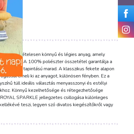
l egy kivételesen könnyű és légies anyag, amely
 alkotásnak. A 100% poliészter összetétel garantálja a
kívül finom tapintású marad. A klasszikus fekete alapon
gyogással emeli ki az anyagot, különösen fényben. Ez a
zínű tüll ideális választás menyasszonyi és estélyi
iókhoz. Könnyű kezelhetősége és rétegezhetősége
 A ROYAL SPARKLE jellegzetes csillogása különleges
ellékévé teszi, legyen szó divatos kiegészítőkről vagy