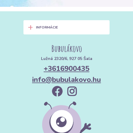
+
INFORMÁCIE
Bubulákovo
Lužná 2320/6, 927 05 Šala
+3616900435
info@bubulakovo.hu