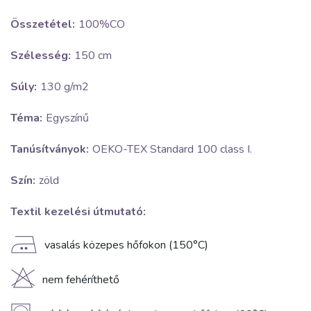
Összetétel:
100%CO
Szélesség:
150 cm
Súly:
130 g/m2
Téma:
Egyszínű
Tanúsítványok:
OEKO-TEX Standard 100 class I.
Szín:
zöld
Textil kezelési útmutató:
E
vasalás közepes hőfokon (150°C)
H
nem fehéríthető