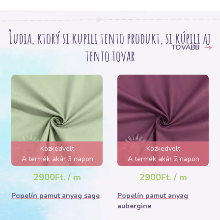
Ľudia, ktorý si kupili tento produkt, si kúpili aj
TOVÁBB
tento tovar
Közkedvelt
Közkedvelt
A termék akár 3 napon
A termék akár 2 napon
belül elfogyhat!
belül elfogyhat!
2900Ft. / m
2900Ft. / m
Popelín pamut anyag sage
Popelín pamut anyag
aubergine