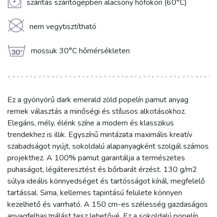
V
szárítás szárítógépben alacsony hőfokon (60°C)
K
nem vegytisztítható
g
mossuk 30°C hőmérsékleten
Ez a gyönyörű dark emerald zöld popelín pamut anyag
remek választás a minőségi és stílusos alkotásokhoz.
Elegáns, mély, élénk színe a modern és klasszikus
trendekhez is illik. Egyszínű mintázata maximális kreatív
szabadságot nyújt, sokoldalú alapanyagként szolgál számos
projekthez. A 100% pamut garantálja a természetes
puhaságot, légáteresztést és bőrbarát érzést. 130 g/m2
súlya ideális könnyedséget és tartósságot kínál, megfelelő
tartással. Sima, kellemes tapintású felülete könnyen
kezelhető és varrható. A 150 cm-es szélesség gazdaságos
anyagfelhasználást tesz lehetővé. Ez a sokoldalú popelín