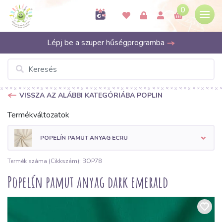
0
Lépj be a szuper hűségprogramba
VISSZA AZ ALÁBBI KATEGÓRIÁBA POPLIN
Termékváltozatok
POPELÍN PAMUT ANYAG ECRU
Termék száma (Cikkszám): BOP78
Popelín pamut anyag dark emerald