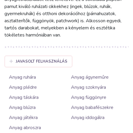
pamut kiváló ruházati cikkekhez (ingek, blúzok, ruhák,
gyermekruhák) és otthoni dekorációhoz (párnahuzatok,
asztalterítők, függönyök, patchwork) is. Alkosson egyedi,
tartós darabokat, melyekben a kényelem és esztétika
tökéletes harmóniában van.
JAVASOLT FELHASZNÁLÁS
Anyag ruhára
Anyag ágyneműre
Anyag plédre
Anyag szoknyára
Anyag táskára
Anyag függönyre
Anyag blúzra
Anyag babafészekre
Anyag játékra
Anyag iddogálra
Anyag abroszra