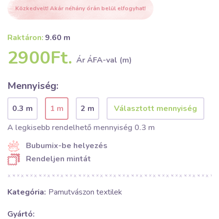
Közkedvelt! Akár néhány órán belül elfogyhat!
Raktáron:
9.60 m
2900Ft.
Ár ÁFA-val (m)
Mennyiség:
0.3 m
1 m
2 m
A legkisebb rendelhető mennyiség 0.3 m
Bubumix-be helyezés
Rendeljen mintát
Kategória:
Pamutvászon textilek
Gyártó: