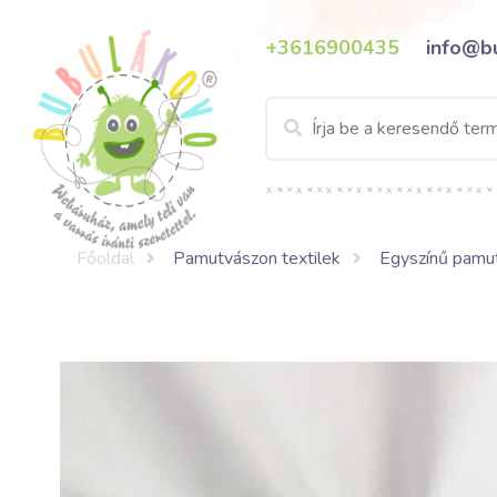
+3616900435
info@b
Főoldal
Pamutvászon textilek
Egyszínű pamut