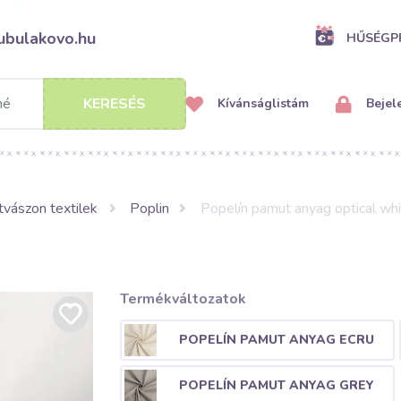
ubulakovo.hu
HŰSÉG
KERESÉS
Kívánságlistám
Bejel
vászon textilek
Poplin
Popelín pamut anyag optical wh
Termékváltozatok
POPELÍN PAMUT ANYAG ECRU
POPELÍN PAMUT ANYAG GREY