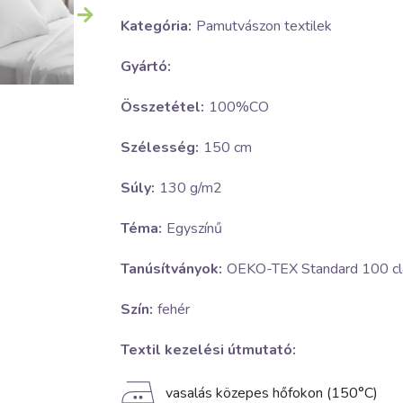
Kategória:
Pamutvászon textilek
Gyártó:
Összetétel:
100%CO
Szélesség:
150 cm
Súly:
130 g/m2
Téma:
Egyszínű
Tanúsítványok:
OEKO-TEX Standard 100 cla
Szín:
fehér
Textil kezelési útmutató:
E
vasalás közepes hőfokon (150°C)