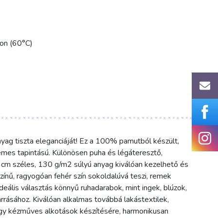
kon (60°C)
nyag tiszta eleganciáját! Ez a 100% pamutból készült,
emes tapintású. Különösen puha és légáteresztő,
0 cm széles, 130 g/m2 súlyú anyag kiválóan kezelhető és
zínű, ragyogóan fehér szín sokoldalúvá teszi, remek
Ideális választás könnyű ruhadarabok, mint ingek, blúzok,
rrásához. Kiválóan alkalmas továbbá lakástextilek,
gy kézműves alkotások készítésére, harmonikusan