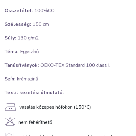
Összetétel:
100%CO
Szélesség:
150 cm
Súly:
130 g/m2
Téma:
Egyszínű
Tanúsítványok:
OEKO-TEX Standard 100 class I.
Szín:
krémszínű
Textil kezelési útmutató:
E
vasalás közepes hőfokon (150°C)
H
nem fehéríthető