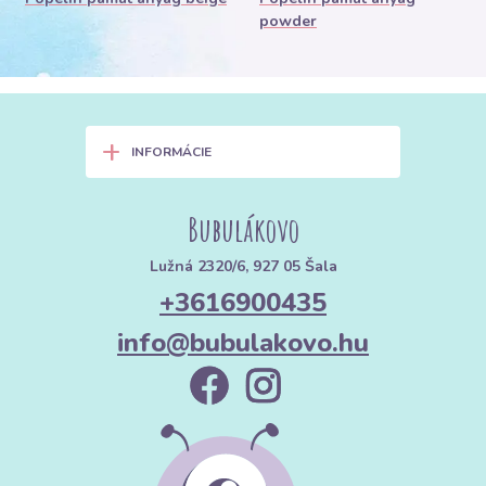
powder
+
INFORMÁCIE
Bubulákovo
Lužná 2320/6, 927 05 Šala
+3616900435
info@bubulakovo.hu