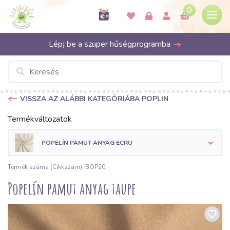
0
Lépj be a szuper hűségprogramba
VISSZA AZ ALÁBBI KATEGÓRIÁBA POPLIN
Termékváltozatok
POPELÍN PAMUT ANYAG ECRU
Termék száma (Cikkszám): BOP20
Popelín pamut anyag taupe