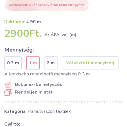
Közkedvelt! Akár néhány órán belül elfogyhat!
Raktáron:
4.90 m
2900Ft.
Ár ÁFA-val (m)
Mennyiség:
0.3 m
1 m
2 m
A legkisebb rendelhető mennyiség 0.3 m
Bubumix-be helyezés
Rendeljen mintát
Kategória:
Pamutvászon textilek
Gyártó: