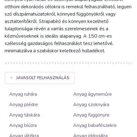
otthoni dekorációs célokra is remekül felhasználható, legyen
szó díszpárnahuzatokról, könnyed függönyökről vagy
asztalterítőkről. Strapabíró és könnyen kezelhető
tulajdonságai révén a varrás szerelmeseinek és a
kézműveseknek is ideális alapanyag. A 150 cm-es
szélesség gazdaságos felhasználást tesz lehetővé,
minimalizálva a szabáskor keletkező hulladékot.
JAVASOLT FELHASZNÁLÁS
Anyag ruhára
Anyag ágyneműre
Anyag plédre
Anyag szoknyára
Anyag táskára
Anyag függönyre
Anyag blúzra
Anyag babafészekre
Anyag játékra
Anyag iddogálra