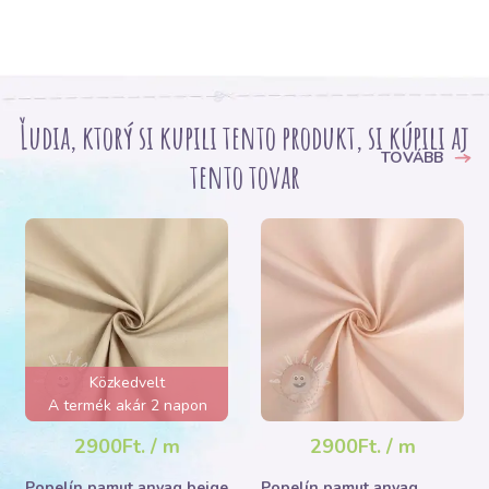
Ľudia, ktorý si kupili tento produkt, si kúpili aj
TOVÁBB
tento tovar
Közkedvelt
A termék akár 2 napon
belül elfogyhat!
2900Ft. / m
2900Ft. / m
Popelín pamut anyag beige
Popelín pamut anyag