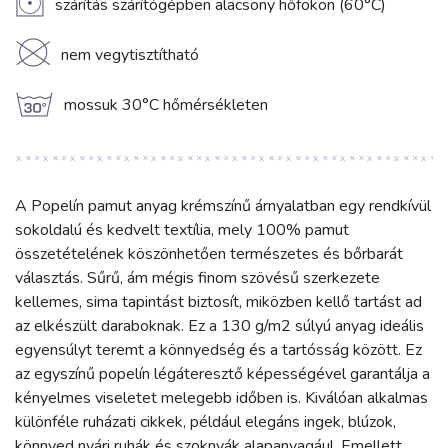
V
szárítás szárítógépben alacsony hőfokon (60°C)
K
nem vegytisztítható
g
mossuk 30°C hőmérsékleten
A Popelín pamut anyag krémszínű árnyalatban egy rendkívül
sokoldalú és kedvelt textília, mely 100% pamut
összetételének köszönhetően természetes és bőrbarát
választás. Sűrű, ám mégis finom szövésű szerkezete
kellemes, sima tapintást biztosít, miközben kellő tartást ad
az elkészült daraboknak. Ez a 130 g/m2 súlyú anyag ideális
egyensúlyt teremt a könnyedség és a tartósság között. Ez
az egyszínű popelín légáteresztő képességével garantálja a
kényelmes viseletet melegebb időben is. Kiválóan alkalmas
különféle ruházati cikkek, például elegáns ingek, blúzok,
könnyed nyári ruhák és szoknyák alapanyagául. Emellett