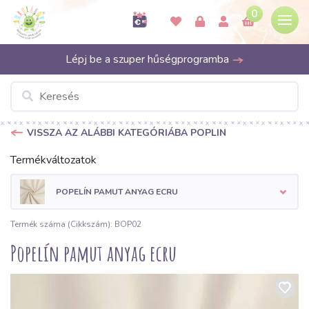
0
Lépj be a szuper hűségprogramba
VISSZA AZ ALÁBBI KATEGÓRIÁBA POPLIN
Termékváltozatok
POPELÍN PAMUT ANYAG ECRU
Termék száma (Cikkszám): BOP02
Popelín pamut anyag ecru