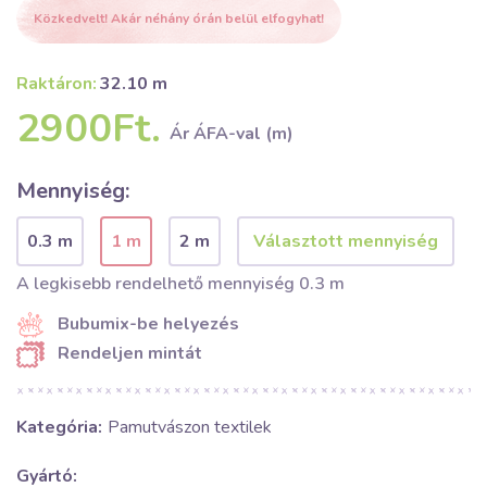
Közkedvelt! Akár néhány órán belül elfogyhat!
Raktáron:
32.10 m
2900Ft.
Ár ÁFA-val (m)
Mennyiség:
0.3 m
1 m
2 m
A legkisebb rendelhető mennyiség 0.3 m
Bubumix-be helyezés
Rendeljen mintát
Kategória:
Pamutvászon textilek
Gyártó: