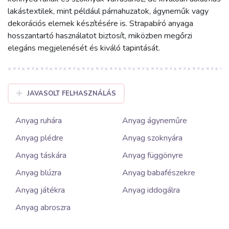
lakástextilek, mint például párnahuzatok, ágyneműk vagy
dekorációs elemek készítésére is. Strapabíró anyaga
hosszantartó használatot biztosít, miközben megőrzi
elegáns megjelenését és kiváló tapintását.
JAVASOLT FELHASZNÁLÁS
Anyag ruhára
Anyag ágyneműre
Anyag plédre
Anyag szoknyára
Anyag táskára
Anyag függönyre
Anyag blúzra
Anyag babafészekre
Anyag játékra
Anyag iddogálra
Anyag abroszra