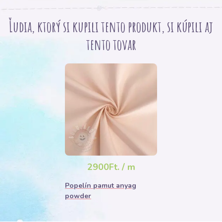
Ľudia, ktorý si kupili tento produkt, si kúpili aj
tento tovar
2900Ft. / m
Popelín pamut anyag
powder