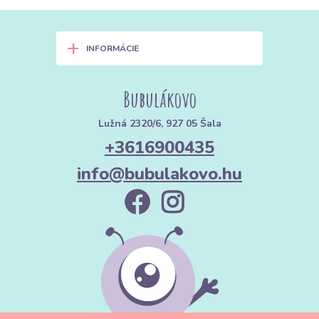
+
INFORMÁCIE
Bubulákovo
Lužná 2320/6, 927 05 Šala
+3616900435
info@bubulakovo.hu