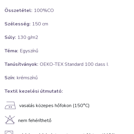
Összetétel:
100%CO
Szélesség:
150 cm
Súly:
130 g/m2
Téma:
Egyszínű
Tanúsítványok:
OEKO-TEX Standard 100 class I.
Szín:
krémszínű
Textil kezelési útmutató:
E
vasalás közepes hőfokon (150°C)
H
nem fehéríthető