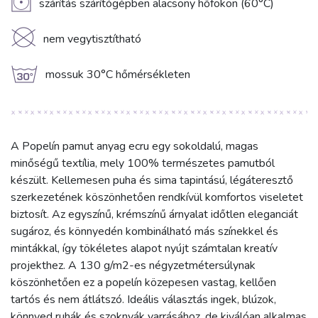
V
szárítás szárítógépben alacsony hőfokon (60°C)
K
nem vegytisztítható
g
mossuk 30°C hőmérsékleten
A Popelín pamut anyag ecru egy sokoldalú, magas
minőségű textília, mely 100% természetes pamutból
készült. Kellemesen puha és sima tapintású, légáteresztő
szerkezetének köszönhetően rendkívül komfortos viseletet
biztosít. Az egyszínű, krémszínű árnyalat időtlen eleganciát
sugároz, és könnyedén kombinálható más színekkel és
mintákkal, így tökéletes alapot nyújt számtalan kreatív
projekthez. A 130 g/m2-es négyzetmétersúlynak
köszönhetően ez a popelín közepesen vastag, kellően
tartós és nem átlátszó. Ideális választás ingek, blúzok,
könnyed ruhák és szoknyák varrásához, de kiválóan alkalmas