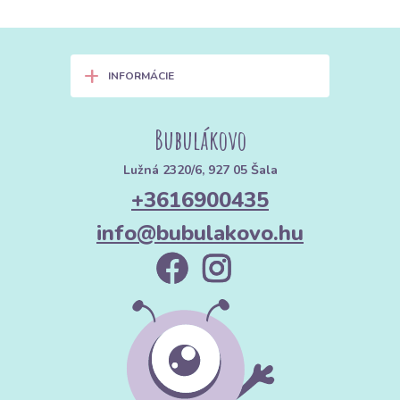
+
INFORMÁCIE
Bubulákovo
Lužná 2320/6, 927 05 Šala
+3616900435
info@bubulakovo.hu