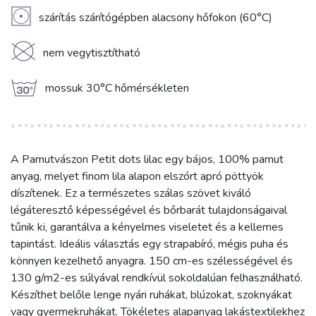
V
szárítás szárítógépben alacsony hőfokon (60°C)
K
nem vegytisztítható
g
mossuk 30°C hőmérsékleten
A Pamutvászon Petit dots lilac egy bájos, 100% pamut
anyag, melyet finom lila alapon elszórt apró pöttyök
díszítenek. Ez a természetes szálas szövet kiváló
légáteresztő képességével és bőrbarát tulajdonságaival
tűnik ki, garantálva a kényelmes viseletet és a kellemes
tapintást. Ideális választás egy strapabíró, mégis puha és
könnyen kezelhető anyagra. 150 cm-es szélességével és
130 g/m2-es súlyával rendkívül sokoldalúan felhasználható.
Készíthet belőle lenge nyári ruhákat, blúzokat, szoknyákat
vagy gyermekruhákat. Tökéletes alapanyag lakástextilekhez