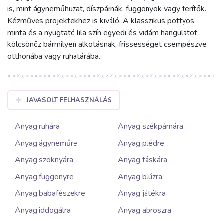
is, mint ágyneműhuzat, díszpárnák, függönyök vagy terítők.
Kézműves projektekhez is kiváló. A klasszikus pöttyös
minta és a nyugtató lila szín egyedi és vidám hangulatot
kölcsönöz bármilyen alkotásnak, frissességet csempészve
otthonába vagy ruhatárába.
JAVASOLT FELHASZNÁLÁS
Anyag ruhára
Anyag székpárnára
Anyag ágyneműre
Anyag plédre
Anyag szoknyára
Anyag táskára
Anyag függönyre
Anyag blúzra
Anyag babafészekre
Anyag játékra
Anyag iddogálra
Anyag abroszra