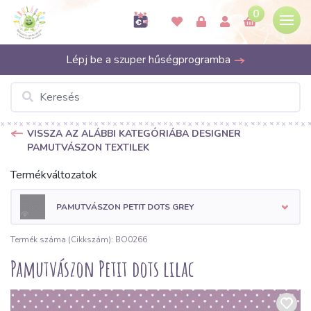
0
Lépj be a szuper hűségprogramba
VISSZA AZ ALÁBBI KATEGÓRIÁBA DESIGNER
PAMUTVÁSZON TEXTILEK
Termékváltozatok
PAMUTVÁSZON PETIT DOTS GREY
Termék száma (Cikkszám): BO0266
Pamutvászon Petit dots lilac