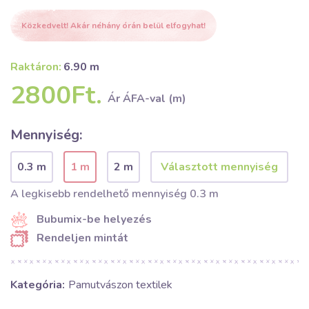
Közkedvelt! Akár néhány órán belül elfogyhat!
Raktáron:
6.90 m
2800Ft.
Ár ÁFA-val (m)
Mennyiség:
0.3 m
1 m
2 m
A legkisebb rendelhető mennyiség 0.3 m
Bubumix-be helyezés
Rendeljen mintát
Kategória:
Pamutvászon textilek