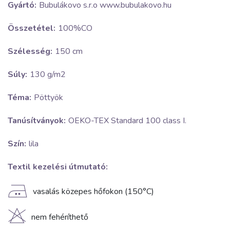
Gyártó:
Bubulákovo s.r.o www.bubulakovo.hu
Összetétel:
100%CO
Szélesség:
150 cm
Súly:
130 g/m2
Téma:
Pöttyök
Tanúsítványok:
OEKO-TEX Standard 100 class I.
Szín:
lila
Textil kezelési útmutató:
E
vasalás közepes hőfokon (150°C)
H
nem fehéríthető