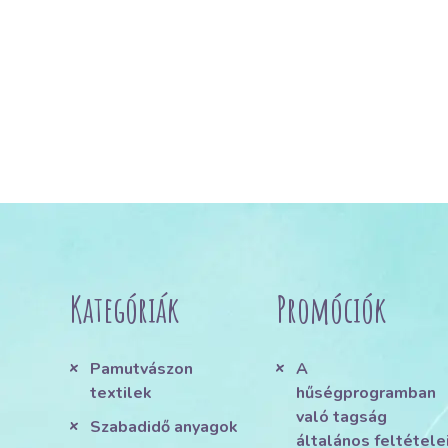
Kategóriák
Promóciók
Pamutvászon
A
textilek
hűségprogramban
való tagság
Szabadidő anyagok
általános feltétele