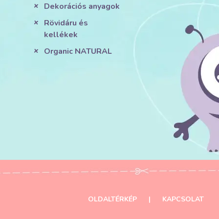
Dekorációs anyagok
Rövidáru és
kellékek
Organic NATURAL
OLDALTÉRKÉP
|
KAPCSOLAT