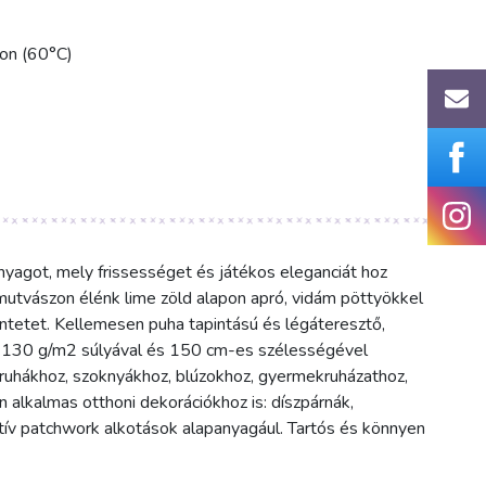
kon (60°C)
yagot, mely frissességet és játékos eleganciát hoz
utvászon élénk lime zöld alapon apró, vidám pöttyökkel
intetet. Kellemesen puha tapintású és légáteresztő,
ez. 130 g/m2 súlyával és 150 cm-es szélességével
 ruhákhoz, szoknyákhoz, blúzokhoz, gyermekruházathoz,
an alkalmas otthoni dekorációkhoz is: díszpárnák,
atív patchwork alkotások alapanyagául. Tartós és könnyen