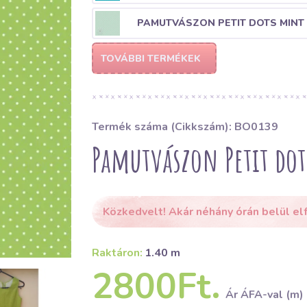
PAMUTVÁSZON PETIT DOTS MINT
TOVÁBBI TERMÉKEK
Termék száma (Cikkszám): BO0139
Pamutvászon Petit dot
Közkedvelt! Akár néhány órán belül el
Raktáron:
1.40 m
2800Ft.
Ár ÁFA-val (m)