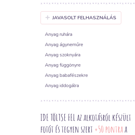
JAVASOLT FELHASZNÁLÁS
Anyag ruhára
Anyag ágyneműre
Anyag szoknyára
Anyag függönyre
Anyag babafészekre
Anyag iddogálra
IDE TÖLTSE FEL az alkotásról készült
fotót és tegyen szert
+50 pontra
a