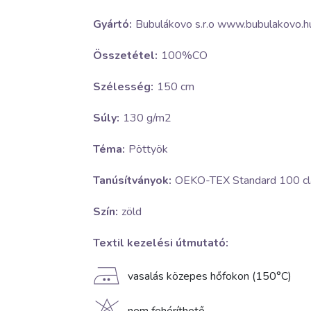
Gyártó:
Bubulákovo s.r.o www.bubulakovo.h
Összetétel:
100%CO
Szélesség:
150 cm
Súly:
130 g/m2
Téma:
Pöttyök
Tanúsítványok:
OEKO-TEX Standard 100 cla
Szín:
zöld
Textil kezelési útmutató:
E
vasalás közepes hőfokon (150°C)