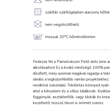
H
nem fehéríthető
V
szárítás szárítógépben alacsony hőfo
K
nem vegytisztítható
g
mossuk 30°C hőmérsékleten
Fedezze fel a Pamutvászon Petit dots lime an
alkotásaihoz! Ez a kiváló minőségű 100% pam
díszített, mely azonnal magával ragadja a tek
ideális a legkülönfélébb varrási projektekh
rendkívül sokoldalú. Tökéletes könnyed nyári
ahol a kényelem és a stílus találkozik. Kiváló
függönyök, asztalterítők, vagy táskák és kre
kezelhető, hosszú távon is örömet szerez.