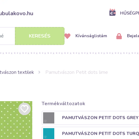
ubulakovo.hu
HŰSÉG
KERESÉS
Kívánságlistám
Bejel
vászon textilek
Pamutvászon Petit dots lime
Termékváltozatok
PAMUTVÁSZON PETIT DOTS GREY
PAMUTVÁSZON PETIT DOTS TURQ