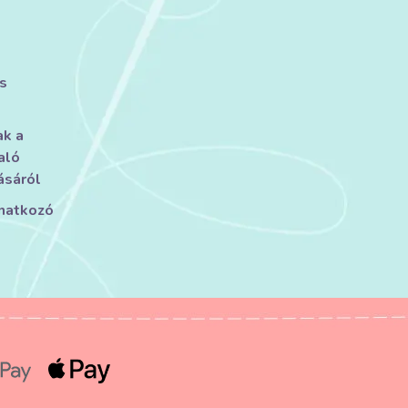
s
ak a
aló
ásáról
onatkozó