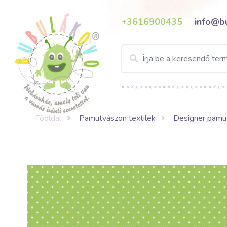
+3616900435
info@b
Főoldal
Pamutvászon textilek
Designer pamut