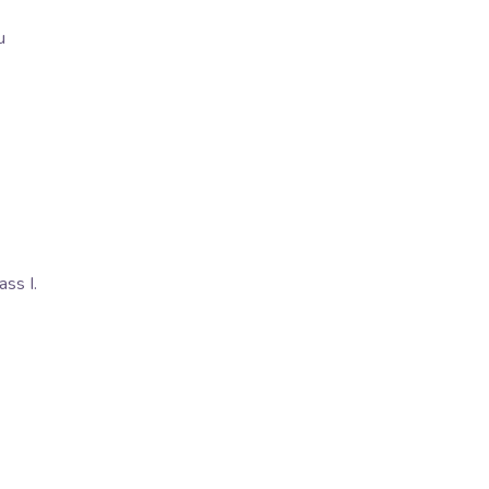
u
ss I.