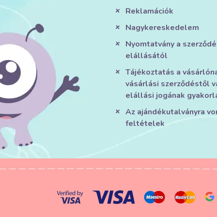
Reklamációk
Nagykereskedelem
Nyomtatvány a szerződé
elállásától
Tájékoztatás a vásárlón
vásárlási szerződéstől v
elállási jogának gyakorl
Az ajándékutalványra v
feltételek