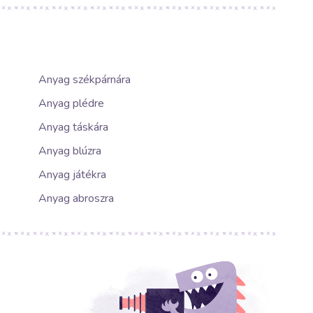
Anyag székpárnára
Anyag plédre
Anyag táskára
Anyag blúzra
Anyag játékra
Anyag abroszra