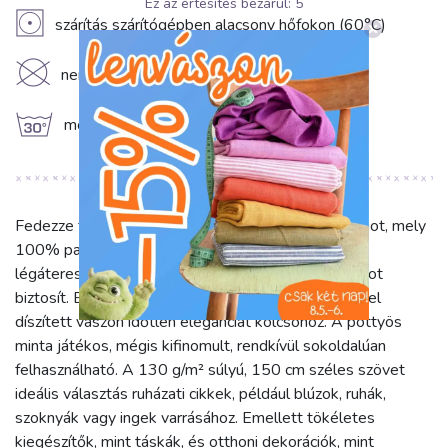
Ez az értesítés bezárul:
5
V
szárítás szárítógépben alacsony hőfokon (60°C)
K
nem vegytisztítható
g
mossuk 30°C hőmérsékleten
Fedezze fel a Pamutvászon Petit dots taupe anyagot, mely
100% pamut összetételének köszönhetően kiváló
légáteresztő képességet és természetes puhaságot
biztosít. Ez a gyönyörű, barna alapon apró pöttyökkel
díszített vászon időtlen eleganciát kölcsönöz. A pöttyös
minta játékos, mégis kifinomult, rendkívül sokoldalúan
felhasználható. A 130 g/m² súlyú, 150 cm széles szövet
ideális választás ruházati cikkek, például blúzok, ruhák,
szoknyák vagy ingek varrásához. Emellett tökéletes
kiegészítők, mint táskák, és otthoni dekorációk, mint