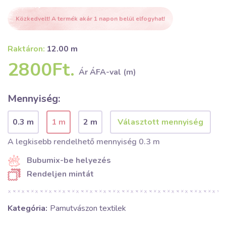
Közkedvelt! A termék akár 1 napon belül elfogyhat!
Raktáron:
12.00 m
2800Ft.
Ár ÁFA-val (m)
Mennyiség:
0.3 m
1 m
2 m
A legkisebb rendelhető mennyiség 0.3 m
Bubumix-be helyezés
Rendeljen mintát
Kategória:
Pamutvászon textilek