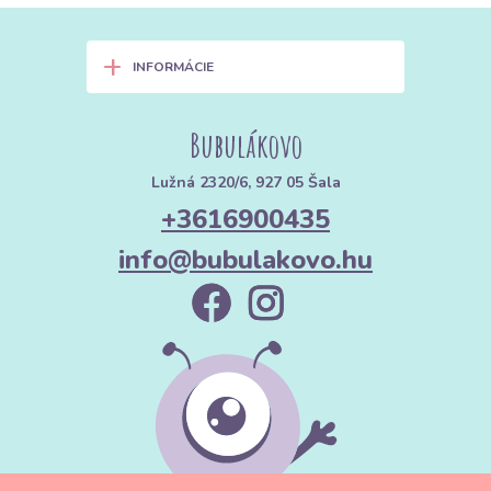
+
INFORMÁCIE
Bubulákovo
Lužná 2320/6, 927 05 Šala
+3616900435
info@bubulakovo.hu