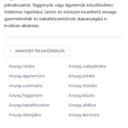
párnahuzatok, függönyök vagy ágyneműk készítéséhez.
Kellemes tapintású, tartós és könnyen kezelhető anyaga
gyermekruhák és babafelszerelések alapanyagául is
kiválóan alkalmas.
JAVASOLT FELHASZNÁLÁS
Anyag ruhára
Anyag székpárnára
Anyag ágyneműre
Anyag plédre
Anyag szoknyára
Anyag táskára
Anyag függönyre
Anyag blúzra
Anyag babafészekre
Anyag játékra
Anyag iddogálra
Anyag abroszra