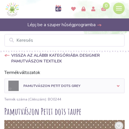
0
Lépj be a szuper hűségprogramba
VISSZA AZ ALÁBBI KATEGÓRIÁBA DESIGNER
PAMUTVÁSZON TEXTILEK
Termékváltozatok
PAMUTVÁSZON PETIT DOTS GREY
Termék száma (Cikkszám): BO0244
Pamutvászon Petit dots taupe