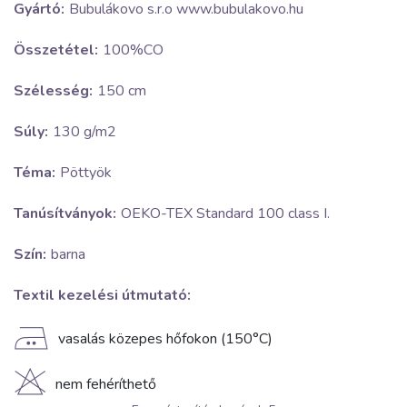
Gyártó:
Bubulákovo s.r.o www.bubulakovo.hu
Összetétel:
100%CO
Szélesség:
150 cm
Súly:
130 g/m2
Téma:
Pöttyök
Tanúsítványok:
OEKO-TEX Standard 100 class I.
Szín:
barna
Textil kezelési útmutató:
E
vasalás közepes hőfokon (150°C)
H
nem fehéríthető