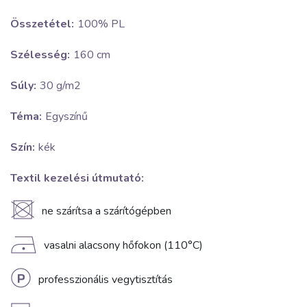
Összetétel:
100% PL
Szélesség:
160 cm
Súly:
30 g/m2
Téma:
Egyszínű
Szín:
kék
Textil kezelési útmutató:
U
ne szárítsa a szárítógépben
D
vasalni alacsony hőfokon (110°C)
L
professzionális vegytisztítás