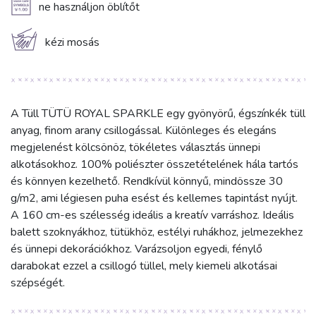
A
ne használjon öblítőt
c
kézi mosás
A Tüll TÜTÜ ROYAL SPARKLE egy gyönyörű, égszínkék tüll
anyag, finom arany csillogással. Különleges és elegáns
megjelenést kölcsönöz, tökéletes választás ünnepi
alkotásokhoz. 100% poliészter összetételének hála tartós
és könnyen kezelhető. Rendkívül könnyű, mindössze 30
g/m2, ami légiesen puha esést és kellemes tapintást nyújt.
A 160 cm-es szélesség ideális a kreatív varráshoz. Ideális
balett szoknyákhoz, tütükhöz, estélyi ruhákhoz, jelmezekhez
és ünnepi dekorációkhoz. Varázsoljon egyedi, fénylő
darabokat ezzel a csillogó tüllel, mely kiemeli alkotásai
szépségét.