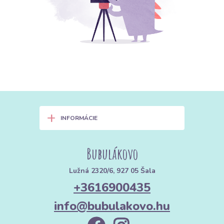
+
INFORMÁCIE
Bubulákovo
Lužná 2320/6, 927 05 Šala
+3616900435
info@bubulakovo.hu