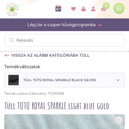
0
Lépj be a szuper hűségprogramba
VISSZA AZ ALÁBBI KATEGÓRIÁBA TÜLL
Termékváltozatok
TÜLL TÜTÜ ROYAL SPARKLE BLACK SILVER
Termék száma (Cikkszám): TYLRS008
Tüll TÜTÜ ROYAL SPARKLE light blue gold