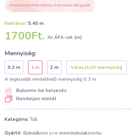
Közkedvelt! Akár néhány órán belül elfogyhat!
Raktáron:
5.40 m
1700Ft.
Ár ÁFA-val (m)
Mennyiség:
0.3 m
1 m
2 m
A legkisebb rendelhető mennyiség 0.3 m
Bubumix-be helyezés
Rendeljen mintát
Kategória:
Tüll
Gyártó:
Bubulákovo s.r.o www.bubulakovo.hu