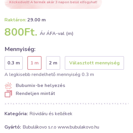
Közkedvelt! A termék akár 3 napon belül elfogyhat!
Raktáron:
29.00 m
800Ft.
Ár ÁFA-val (m)
Mennyiség:
0.3 m
1 m
2 m
A legkisebb rendelhető mennyiség 0.3 m
Bubumix-be helyezés
Rendeljen mintát
Kategória:
Rövidáru és kellékek
Gyártó:
Bubulákovo s.r.o www.bubulakovo.hu