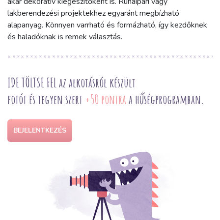
akár dekoratív kiegészítőként is. Ruhaipari vagy
lakberendezési projektekhez egyaránt megbízható
alapanyag. Könnyen varrható és formázható, így kezdőknek
és haladóknak is remek választás.
IDE TÖLTSE FEL az alkotásról készült
fotót és tegyen szert
+50 pontra
a hűségprogramban.
BEJELENTKEZÉS