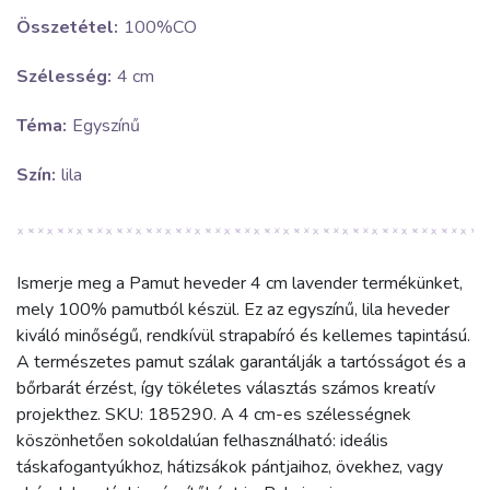
Összetétel:
100%CO
Szélesség:
4 cm
Téma:
Egyszínű
Szín:
lila
Ismerje meg a Pamut heveder 4 cm lavender termékünket,
mely 100% pamutból készül. Ez az egyszínű, lila heveder
kiváló minőségű, rendkívül strapabíró és kellemes tapintású.
A természetes pamut szálak garantálják a tartósságot és a
bőrbarát érzést, így tökéletes választás számos kreatív
projekthez. SKU: 185290. A 4 cm-es szélességnek
köszönhetően sokoldalúan felhasználható: ideális
táskafogantyúkhoz, hátizsákok pántjaihoz, övekhez, vagy