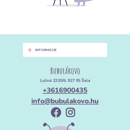
+
INFORMÁCIE
Bubulákovo
Lužná 2320/6, 927 05 Šala
+3616900435
info@bubulakovo.hu