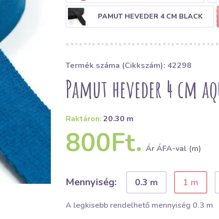
PAMUT HEVEDER 4 CM BLACK
Termék száma (Cikkszám): 42298
Pamut heveder 4 cm aq
Raktáron:
20.30 m
800Ft.
Ár ÁFA-val (m)
Mennyiség:
0.3 m
1 m
A legkisebb rendelhető mennyiség 0.3 m