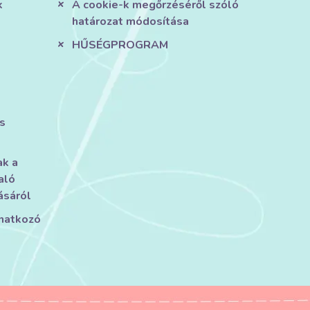
k
A cookie-k megőrzéséről szóló
határozat módosítása
HŰSÉGPROGRAM
s
ak a
aló
ásáról
onatkozó