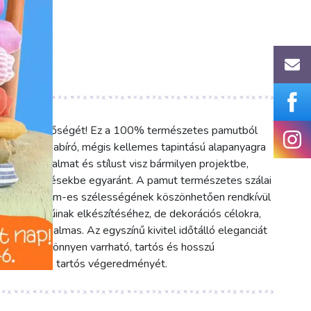
önleges minőségét! Ez a 100% természetes pamutból
, akik strapabíró, mégis kellemes tapintású alapanyagra
petnyi nyugalmat és stílust visz bármilyen projektbe,
us elképzelésekbe egyaránt. A pamut természetes szálai
érzetet. A 4 cm-es szélességének köszönhetően rendkívül
kok fogantyúinak elkészítéséhez, de dekorációs célokra,
sére is alkalmas. Az egyszínű kivitel időtálló eleganciát
zépségét. Könnyen varrható, tartós és hosszú
sszionális és tartós végeredményét.