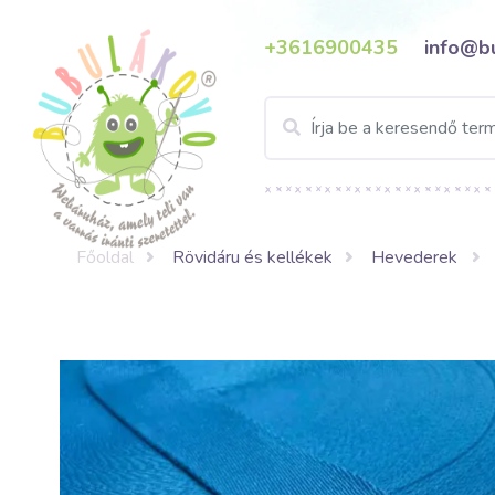
+3616900435
info@b
Főoldal
Rövidáru és kellékek
Hevederek