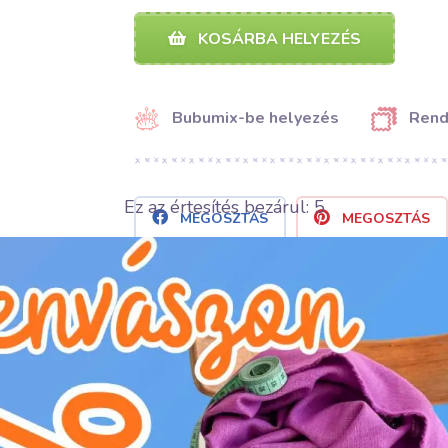
KOSÁRBA HELYEZÉS
Bubumix-be helyezés
Rend
Ez az értesítés bezárul:
4
MEGOSZTÁS
MEGOSZTÁS
Kategória:
Rövidáru és kellékek
Gyártó:
Bubulákovo s.r.o www.bubulakovo.h
Összetétel:
100%CO
Szélesség:
4 cm