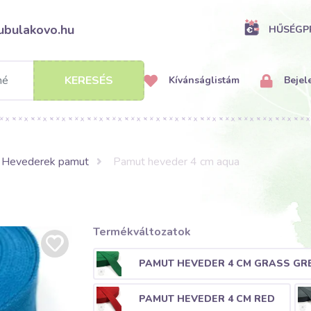
ubulakovo.hu
HŰSÉG
KERESÉS
Kívánságlistám
Bejel
Hevederek pamut
Pamut heveder 4 cm aqua
Termékváltozatok
PAMUT HEVEDER 4 CM GRASS GR
PAMUT HEVEDER 4 CM RED