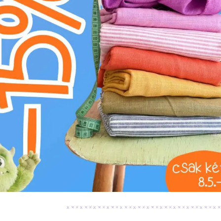
Téma:
Egyszínű
Szín:
kék
Fedezze fel a Pamut heveder 4 cm aqua kül
készült heveder kiváló választás mindazoknak
vágynak. Az élénk, friss aqua kék szín egy csi
könnyedén beilleszthető modern és klasszik
garantálják a légáteresztést és a bőrbarát 
sokoldalú: ideális táskapántok, övek, hátizsá
például párnák, takarók vagy ruhák szegélyezé
kölcsönöz, kiemelve a heveder funkcionális s
élettartamú, így biztosítva a projektek profe