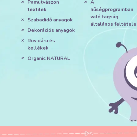
Pamutvászon
A
textilek
hűségprogramban
való tagság
Szabadidő anyagok
általános feltétele
Dekorációs anyagok
Rövidáru és
kellékek
Organic NATURAL