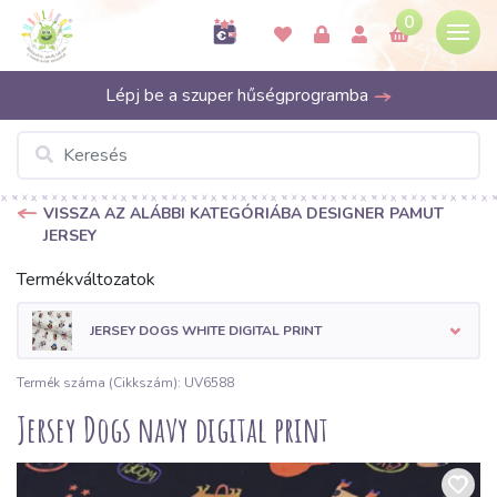
0
Lépj be a szuper hűségprogramba
VISSZA AZ ALÁBBI KATEGÓRIÁBA DESIGNER PAMUT
JERSEY
Termékváltozatok
JERSEY DOGS WHITE DIGITAL PRINT
Termék száma (Cikkszám): UV6588
Jersey Dogs navy digital print