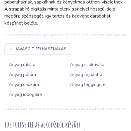
babaruháknak, sapkáknak és kényelmes otthoni viseletnek.
A strapabíró digitális minta élénk színeivel hosszú ideig
megőrzi szépségét, így tartós és kedvenc darabokat
készíthet belőle.
JAVASOLT FELHASZNÁLÁS
Anyag ruhára
Anyag szoknyára
Anyag pólóra
Anyag fejpántra
Anyag sapkára
Anyag leggingsre
Anyag iddogálra
IDE TÖLTSE FEL az alkotásról készült