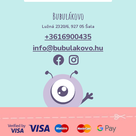
Bubulákovo
Lužná 2320/6, 927 05 Šala
+3616900435
info@bubulakovo.hu