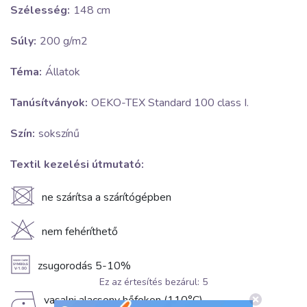
Szélesség:
148 cm
Súly:
200 g/m2
Téma:
Állatok
Tanúsítványok:
OEKO-TEX Standard 100 class I.
Szín:
sokszínű
Textil kezelési útmutató:
U
ne szárítsa a szárítógépben
H
nem fehéríthető
A
zsugorodás 5-10%
Ez az értesítés bezárul:
5
D
vasalni alacsony hőfokon (110°C)