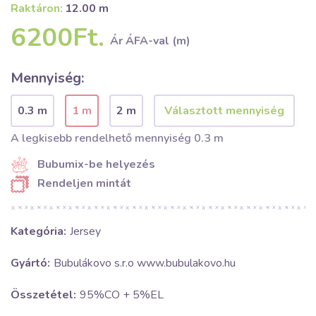
Raktáron:
12.00 m
6200Ft.
Ár ÁFA-val (m)
Mennyiség:
0.3 m
1 m
2 m
A legkisebb rendelhető mennyiség 0.3 m
Bubumix-be helyezés
Rendeljen mintát
Kategória:
Jersey
Gyártó:
Bubulákovo s.r.o www.bubulakovo.hu
Összetétel:
95%CO + 5%EL