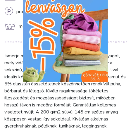
L
professzionális vegytisztítás
g
mossuk 30°C hőmérsékleten
Ismerje meg a Jersey Dogs navy digitális mintás anyagot,
mely vidám kutyás mintájával azonnal elvarázsol! Ez a
sokszínű, állatmintás jersey méteráru, UV6588 SKU-val,
ideális kényelmes és stílusos kreációkhoz. A 95% pamut és
5% elasztán összetételnek köszönhetően rendkívül puha,
bőrbarát és lélegző. Kiváló rugalmassága tökéletes
illeszkedést és mozgásszabadságot biztosít, miközben
hosszú távon is megőrzi formáját. Garantáltan kellemes
viseletet nyújt. A 200 g/m2 súlyú, 148 cm széles anyag
közepesen vastag, így sokoldalú. Kiválóan alkalmas
gyerekruháknak, pólóknak, tunikáknak, leggingsnek,