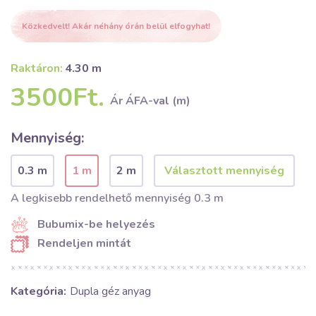
Közkedvelt! Akár néhány órán belül elfogyhat!
Raktáron:
4.30 m
3500Ft.
Ár ÁFA-val (m)
Mennyiség:
0.3 m
1 m
2 m
A legkisebb rendelhető mennyiség 0.3 m
Bubumix-be helyezés
Rendeljen mintát
Kategória:
Dupla géz anyag