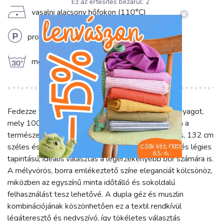
Ez az értesítés bezárul:
1
D
vasalni alacsony hőfokon (110°C)
L
professzionális vegytisztítás
g
mossuk 30°C hőmérsékleten
Fedezze fel a Dupla géz/muszlin wine ORGANIC anyagot,
mely 100% organikus pamutból készült, garantálva a
természetességet és a kényelmet. Ez a különleges, 132 cm
széles és 130 g/m2 súlyú anyag kivételesen puha és légies
tapintású, ideális választás a legérzékenyebb bőr számára is.
A mélyvörös, borra emlékeztető színe eleganciát kölcsönöz,
miközben az egyszínű minta időtálló és sokoldalú
felhasználást tesz lehetővé. A dupla géz és muszlin
kombinációjának köszönhetően ez a textil rendkívül
légáteresztő és nedvszívó, így tökéletes választás