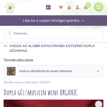
0
Lépj be a szuper hűségprogramba
VISSZA AZ ALÁBBI KATEGÓRIÁBA EGYSZÍNŰ DUPLA
GÉZANYAG
Termékváltozatok
DUPLA GÉZ/MUSZLIN SAND ORGANIC
Termék száma (Cikkszám): DG0971
Dupla géz/muszlin wine ORGANIC