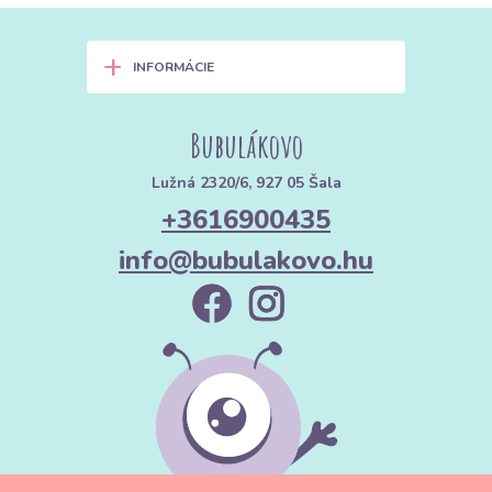
+
INFORMÁCIE
Bubulákovo
Lužná 2320/6, 927 05 Šala
+3616900435
info@bubulakovo.hu