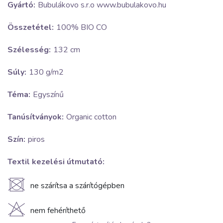
Gyártó:
Bubulákovo s.r.o www.bubulakovo.hu
Összetétel:
100% BIO CO
Szélesség:
132 cm
Súly:
130 g/m2
Téma:
Egyszínű
Tanúsítványok:
Organic cotton
Szín:
piros
Textil kezelési útmutató:
U
ne szárítsa a szárítógépben
H
nem fehéríthető