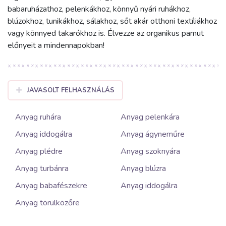
babaruházathoz, pelenkákhoz, könnyű nyári ruhákhoz,
blúzokhoz, tunikákhoz, sálakhoz, sőt akár otthoni textíliákhoz
vagy könnyed takarókhoz is. Élvezze az organikus pamut
előnyeit a mindennapokban!
JAVASOLT FELHASZNÁLÁS
Anyag ruhára
Anyag pelenkára
Anyag iddogálra
Anyag ágyneműre
Anyag plédre
Anyag szoknyára
Anyag turbánra
Anyag blúzra
Anyag babafészekre
Anyag iddogálra
Anyag törülközőre