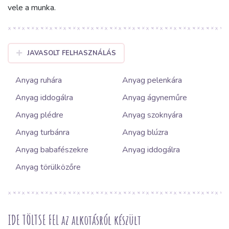
vele a munka.
JAVASOLT FELHASZNÁLÁS
Anyag ruhára
Anyag pelenkára
Anyag iddogálra
Anyag ágyneműre
Anyag plédre
Anyag szoknyára
Anyag turbánra
Anyag blúzra
Anyag babafészekre
Anyag iddogálra
Anyag törülközőre
IDE TÖLTSE FEL az alkotásról készült