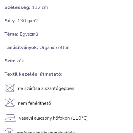
Szélesség:
132 cm
Súly:
130 g/m2
Téma:
Egyszínű
Tanúsítványok:
Organic cotton
Szín:
kék
Textil kezelési útmutató:
U
ne szárítsa a szárítógépben
H
nem fehéríthető
D
vasalni alacsony hőfokon (110°C)