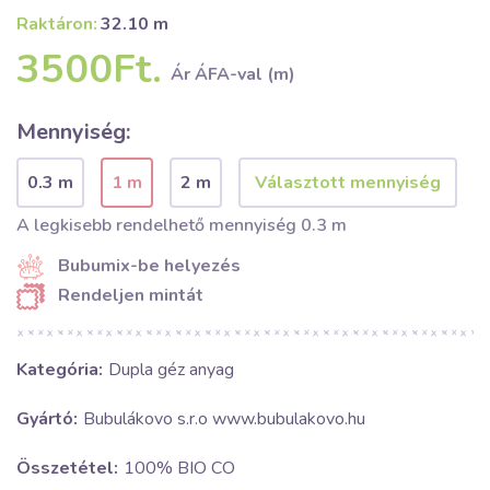
Raktáron:
32.10 m
3500Ft.
Ár ÁFA-val (m)
Mennyiség:
0.3 m
1 m
2 m
A legkisebb rendelhető mennyiség 0.3 m
Bubumix-be helyezés
Rendeljen mintát
Kategória:
Dupla géz anyag
Gyártó:
Bubulákovo s.r.o www.bubulakovo.hu
Összetétel:
100% BIO CO