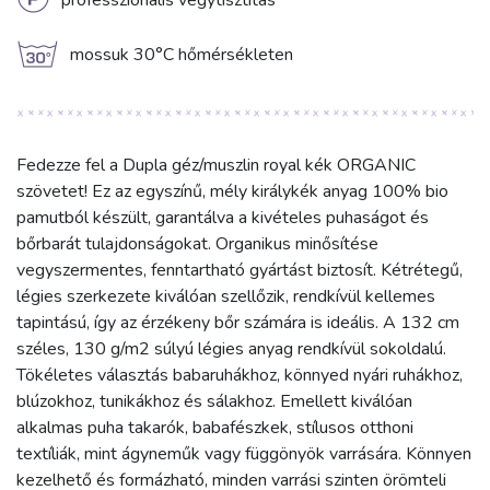
L
professzionális vegytisztítás
g
mossuk 30°C hőmérsékleten
Fedezze fel a Dupla géz/muszlin royal kék ORGANIC
szövetet! Ez az egyszínű, mély királykék anyag 100% bio
pamutból készült, garantálva a kivételes puhaságot és
bőrbarát tulajdonságokat. Organikus minősítése
vegyszermentes, fenntartható gyártást biztosít. Kétrétegű,
légies szerkezete kiválóan szellőzik, rendkívül kellemes
tapintású, így az érzékeny bőr számára is ideális. A 132 cm
széles, 130 g/m2 súlyú légies anyag rendkívül sokoldalú.
Tökéletes választás babaruhákhoz, könnyed nyári ruhákhoz,
blúzokhoz, tunikákhoz és sálakhoz. Emellett kiválóan
alkalmas puha takarók, babafészkek, stílusos otthoni
textíliák, mint ágyneműk vagy függönyök varrására. Könnyen
kezelhető és formázható, minden varrási szinten örömteli