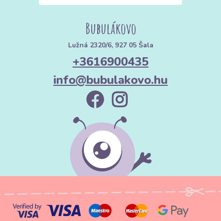
Bubulákovo
Lužná 2320/6, 927 05 Šala
+3616900435
info@bubulakovo.hu