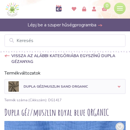
0
Lépj be a szuper hűségprogramba
VISSZA AZ ALÁBBI KATEGÓRIÁBA EGYSZÍNŰ DUPLA
GÉZANYAG
Termékváltozatok
DUPLA GÉZ/MUSZLIN SAND ORGANIC
Termék száma (Cikkszám): DG1417
Dupla géz/muszlin royal blue ORGANIC