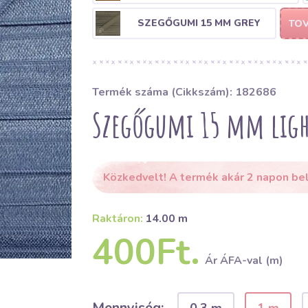
SZEGŐGUMI 15 MM GREY
TOV
Termék száma (Cikkszám): 182686
Szegőgumi 15 mm ligh
Közkedvelt! A termék akár 2 napon bel
Raktáron:
14.00 m
400Ft.
Ár ÁFA-val (m)
Mennyiség: