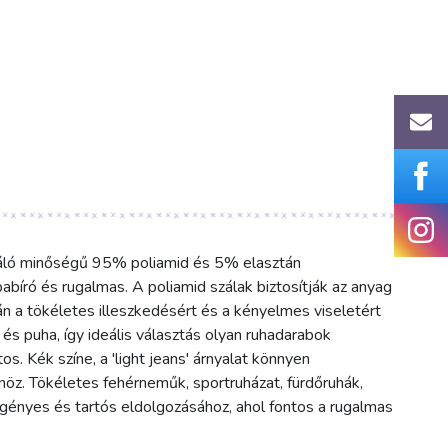
váló minőségű 95% poliamid és 5% elasztán
bíró és rugalmas. A poliamid szálak biztosítják az anyag
án a tökéletes illeszkedésért és a kényelmes viseletért
és puha, így ideális választás olyan ruhadarabok
os. Kék színe, a 'light jeans' árnyalat könnyen
z. Tökéletes fehérneműk, sportruházat, fürdőruhák,
 igényes és tartós eldolgozásához, ahol fontos a rugalmas