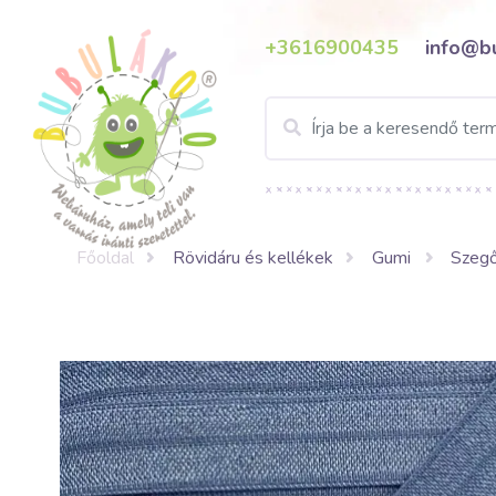
+3616900435
info@b
Főoldal
Rövidáru és kellékek
Gumi
Szeg