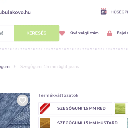
ubulakovo.hu
HŰSÉG
KERESÉS
Kívánságlistám
Bejel
őgumi
Szegőgumi 15 mm light jeans
Termékváltozatok
SZEGŐGUMI 15 MM RED
SZEGŐGUMI 15 MM MUSTARD