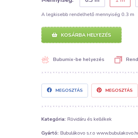
0.3 m
1 m
A legkisebb rendelhető mennyiség 0.3 m
KOSÁRBA HELYEZÉS
Bubumix-be helyezés
Rend
MEGOSZTÁS
MEGOSZTÁS
Kategória:
Rövidáru és kellékek
Gyártó:
Bubulákovo s.r.o www.bubulakovo.h