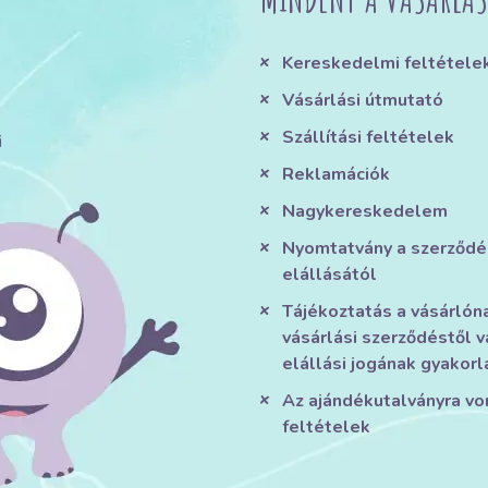
Kereskedelmi feltétele
Vásárlási útmutató
Szállítási feltételek
i
Reklamációk
Nagykereskedelem
Nyomtatvány a szerződé
elállásától
Tájékoztatás a vásárlón
vásárlási szerződéstől v
elállási jogának gyakorl
Az ajándékutalványra v
feltételek