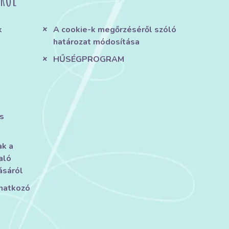
k
A cookie-k megőrzéséről szóló
határozat módosítása
HŰSÉGPROGRAM
s
ak a
aló
ásáról
onatkozó