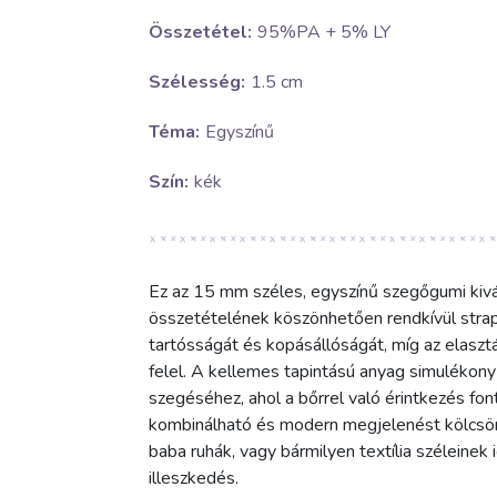
Összetétel:
95%PA + 5% LY
Szélesség:
1.5 cm
Téma:
Egyszínű
Szín:
kék
Ez az 15 mm széles, egyszínű szegőgumi ki
összetételének köszönhetően rendkívül strapa
tartósságát és kopásállóságát, míg az elaszt
felel. A kellemes tapintású anyag simulékony 
szegéséhez, ahol a bőrrel való érintkezés font
kombinálható és modern megjelenést kölcsönö
baba ruhák, vagy bármilyen textília széleinek
illeszkedés.