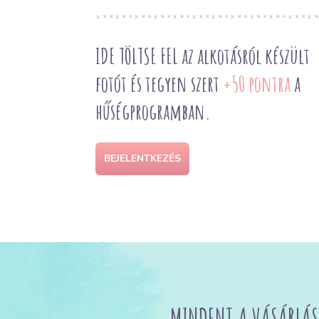
IDE TÖLTSE FEL az alkotásról készült
fotót és tegyen szert
+50 pontra
a
hűségprogramban.
BEJELENTKEZÉS
MINDENT A VÁSÁRLÁS