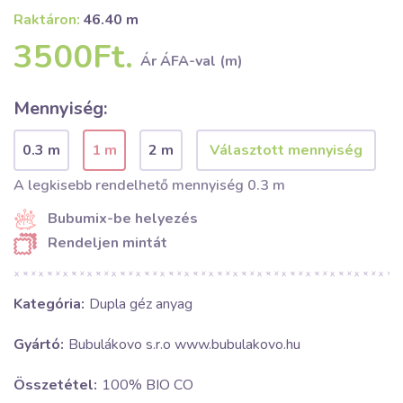
Raktáron:
46.40 m
3500Ft.
Ár ÁFA-val (m)
Mennyiség:
0.3 m
1 m
2 m
A legkisebb rendelhető mennyiség 0.3 m
Bubumix-be helyezés
Rendeljen mintát
Kategória:
Dupla géz anyag
Gyártó:
Bubulákovo s.r.o www.bubulakovo.hu
Összetétel:
100% BIO CO