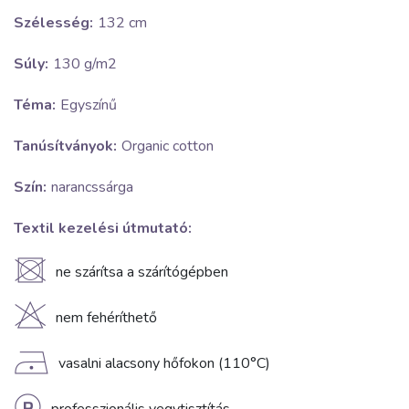
Szélesség:
132 cm
Súly:
130 g/m2
Téma:
Egyszínű
Tanúsítványok:
Organic cotton
Szín:
narancssárga
Textil kezelési útmutató:
U
ne szárítsa a szárítógépben
H
nem fehéríthető
D
vasalni alacsony hőfokon (110°C)