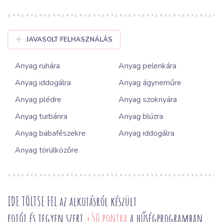
JAVASOLT FELHASZNÁLÁS
Anyag ruhára
Anyag pelenkára
Anyag iddogálra
Anyag ágyneműre
Anyag plédre
Anyag szoknyára
Anyag turbánra
Anyag blúzra
Anyag babafészekre
Anyag iddogálra
Anyag törülközőre
IDE TÖLTSE FEL az alkotásról készült
fotót és tegyen szert
+50 pontra
a hűségprogramban.