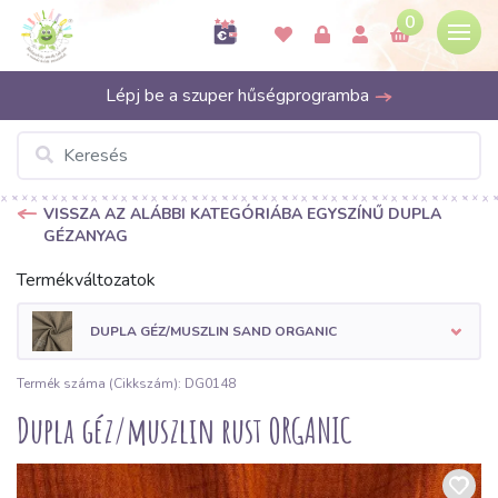
0
Lépj be a szuper hűségprogramba
VISSZA AZ ALÁBBI KATEGÓRIÁBA EGYSZÍNŰ DUPLA
GÉZANYAG
Termékváltozatok
DUPLA GÉZ/MUSZLIN SAND ORGANIC
Termék száma (Cikkszám): DG0148
Dupla géz/muszlin rust ORGANIC