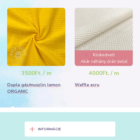
Közkedvelt
Akár néhány órán belül
elfogyhat!
3500Ft. / m
4000Ft. / m
Dupla géz/muszlin lemon
Waffle ecru
ORGANIC
+
INFORMÁCIE