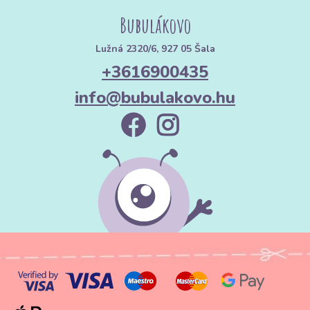
Bubulákovo
Lužná 2320/6, 927 05 Šala
+3616900435
info@bubulakovo.hu