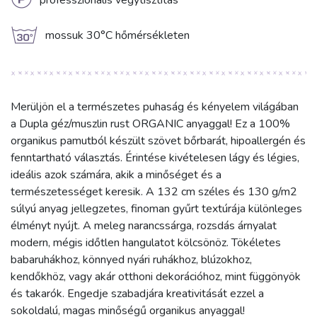
L
professzionális vegytisztítás
g
mossuk 30°C hőmérsékleten
Merüljön el a természetes puhaság és kényelem világában
a Dupla géz/muszlin rust ORGANIC anyaggal! Ez a 100%
organikus pamutból készült szövet bőrbarát, hipoallergén és
fenntartható választás. Érintése kivételesen lágy és légies,
ideális azok számára, akik a minőséget és a
természetességet keresik. A 132 cm széles és 130 g/m2
súlyú anyag jellegzetes, finoman gyűrt textúrája különleges
élményt nyújt. A meleg narancssárga, rozsdás árnyalat
modern, mégis időtlen hangulatot kölcsönöz. Tökéletes
babaruhákhoz, könnyed nyári ruhákhoz, blúzokhoz,
kendőkhöz, vagy akár otthoni dekorációhoz, mint függönyök
és takarók. Engedje szabadjára kreativitását ezzel a
sokoldalú, magas minőségű organikus anyaggal!