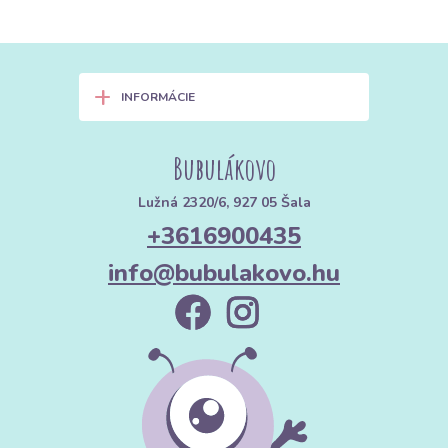
+
INFORMÁCIE
Bubulákovo
Lužná 2320/6, 927 05 Šala
+3616900435
info@bubulakovo.hu