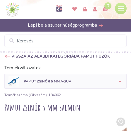
0
Lépj be a szuper hűségprogramba
VISSZA AZ ALÁBBI KATEGÓRIÁBA PAMUT FÜZŐK
Termékváltozatok
PAMUT ZSINÓR 5 MM AQUA
Termék száma (Cikkszám): 184062
Pamut zsinór 5 mm salmon