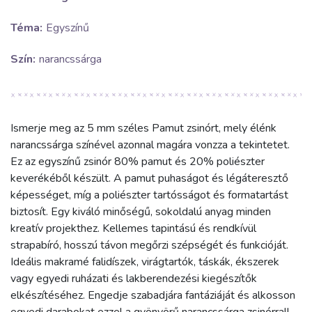
Téma:
Egyszínű
Szín:
narancssárga
Ismerje meg az 5 mm széles Pamut zsinórt, mely élénk
narancssárga színével azonnal magára vonzza a tekintetet.
Ez az egyszínű zsinór 80% pamut és 20% poliészter
keverékéből készült. A pamut puhaságot és légáteresztő
képességet, míg a poliészter tartósságot és formatartást
biztosít. Egy kiváló minőségű, sokoldalú anyag minden
kreatív projekthez. Kellemes tapintású és rendkívül
strapabíró, hosszú távon megőrzi szépségét és funkcióját.
Ideális makramé falidíszek, virágtartók, táskák, ékszerek
vagy egyedi ruházati és lakberendezési kiegészítők
elkészítéséhez. Engedje szabadjára fantáziáját és alkosson