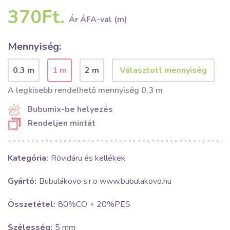
370Ft.
Ár ÁFA-val (m)
Mennyiség:
0.3 m
1 m
2 m
A legkisebb rendelhető mennyiség 0.3 m
Bubumix-be helyezés
Rendeljen mintát
Kategória:
Rövidáru és kellékek
Gyártó:
Bubulákovo s.r.o www.bubulakovo.hu
Összetétel:
80%CO + 20%PES
Szélesség:
5 mm