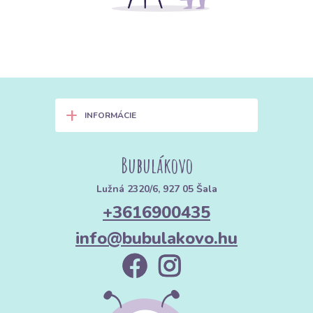
+
INFORMÁCIE
Bubulákovo
Lužná 2320/6, 927 05 Šala
+3616900435
info@bubulakovo.hu