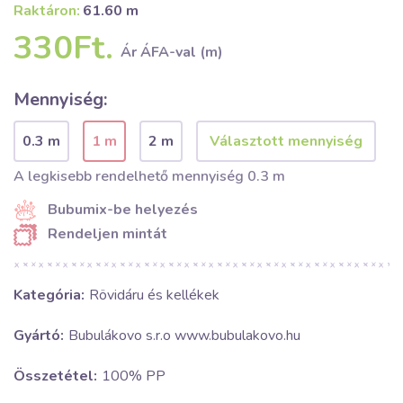
Raktáron:
61.60 m
330Ft.
Ár ÁFA-val (m)
Mennyiség:
0.3 m
1 m
2 m
A legkisebb rendelhető mennyiség 0.3 m
Bubumix-be helyezés
Rendeljen mintát
Kategória:
Rövidáru és kellékek
Gyártó:
Bubulákovo s.r.o www.bubulakovo.hu
Összetétel:
100% PP