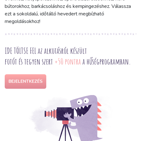
bútorokhoz, barkácsoláshoz és kempingezéshez. Válassza
ezt a sokoldalú, időtálló hevedert megbízható
megoldásokhoz!
IDE TÖLTSE FEL az alkotásról készült
fotót és tegyen szert
+50 pontra
a hűségprogramban.
BEJELENTKEZÉS