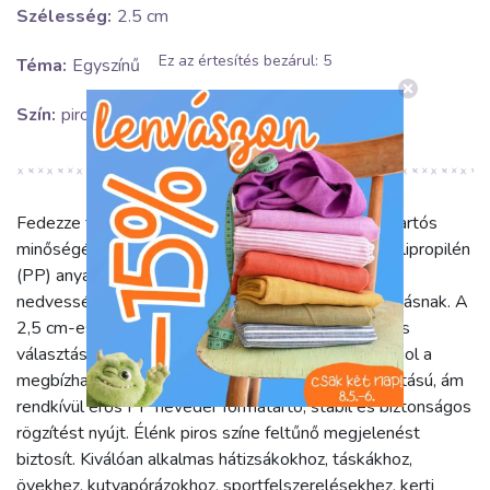
Szélesség:
2.5 cm
Ez az értesítés bezárul:
5
Téma:
Egyszínű
Szín:
piros
Fedezze fel a Heveder 2,5 cm red (SKU: 10368) tartós
minőségét! Ez az egyszínű piros heveder 100% polipropilén
(PP) anyagból készült, mely kiválóan ellenáll a
nedvességnek, penésznek, UV sugárzásnak és kopásnak. A
2,5 cm-es szélesség és az anyag szilárdsága ideális
választássá teszi számos felhasználási területre, ahol a
megbízhatóság elengedhetetlen. A kellemes tapintású, ám
rendkívül erős PP heveder formatartó, stabil és biztonságos
rögzítést nyújt. Élénk piros színe feltűnő megjelenést
biztosít. Kiválóan alkalmas hátizsákokhoz, táskákhoz,
övekhez, kutyapórázokhoz, sportfelszerelésekhez, kerti