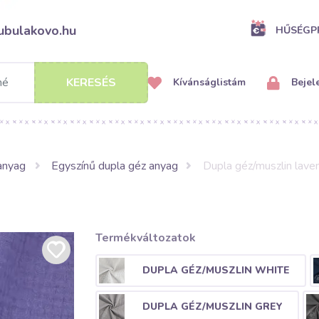
ubulakovo.hu
HŰSÉG
KERESÉS
Kívánságlistám
Bejel
anyag
Egyszínű dupla géz anyag
Dupla géz/muszlin lave
Termékváltozatok
DUPLA GÉZ/MUSZLIN WHITE
DUPLA GÉZ/MUSZLIN GREY