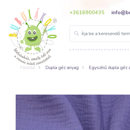
+3616900435
info@b
Főoldal
Dupla géz anyag
Egyszínű dupla géz 