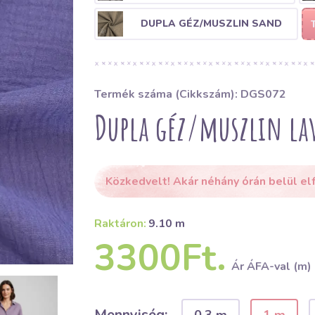
DUPLA GÉZ/MUSZLIN SAND
Termék száma (Cikkszám): DGS072
Dupla géz/muszlin la
Közkedvelt! Akár néhány órán belül el
Raktáron:
9.10 m
3300Ft.
Ár ÁFA-val (m)
Mennyiség: