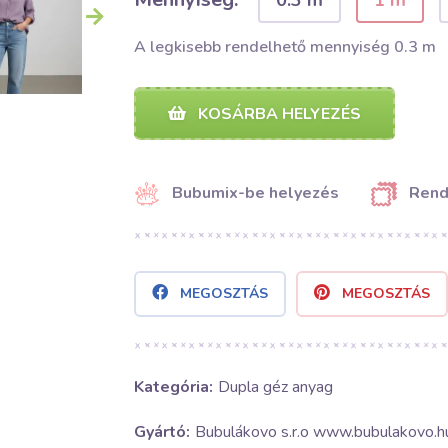
0.3 m
1 m
A legkisebb rendelhető mennyiség 0.3 m
KOSÁRBA HELYEZÉS
Bubumix-be helyezés
Rend
MEGOSZTÁS
MEGOSZTÁS
Kategória:
Dupla géz anyag
Gyártó:
Bubulákovo s.r.o www.bubulakovo.h