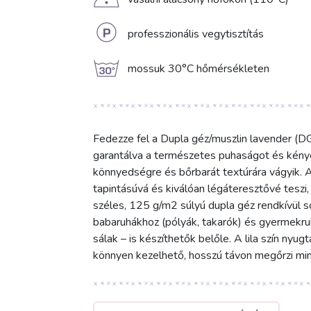
D
L
professzionális vegytisztítás
g
mossuk 30°C hőmérsékleten
Fedezze fel a Dupla géz/muszlin lavender 
garantálva a természetes puhaságot és kényelm
könnyedségre és bőrbarát textúrára vágyik. 
tapintásúvá és kiválóan légáteresztővé teszi
széles, 125 g/m2 súlyú dupla géz rendkívül s
babaruhákhoz (pólyák, takarók) és gyermekruh
sálak – is készíthetők belőle. A lila szín nyu
könnyen kezelhető, hosszú távon megőrzi mi