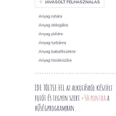
JAVASOLT FELHASZNÁLÁS
Anyag ruhára
Anyag iddogálra
Anyag plédre
Anyag turbánra
Anyag babafészekre
Anyag törülközőre
IDE TÖLTSE FEL az alkotásról készült
fotót és tegyen szert
+50 pontra
a
hűségprogramban.