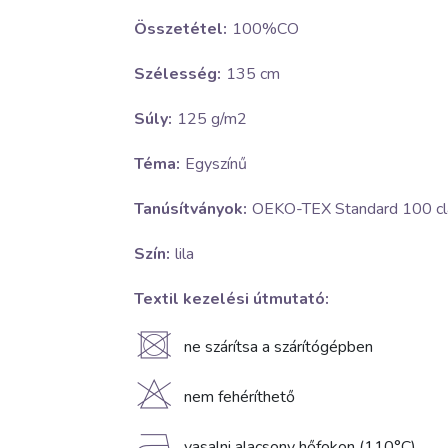
Összetétel:
100%CO
Szélesség:
135 cm
Súly:
125 g/m2
Téma:
Egyszínű
Tanúsítványok:
OEKO-TEX Standard 100 cla
Szín:
lila
Textil kezelési útmutató:
U
ne szárítsa a szárítógépben
H
nem fehéríthető
vasalni alacsony hőfokon (110°C)