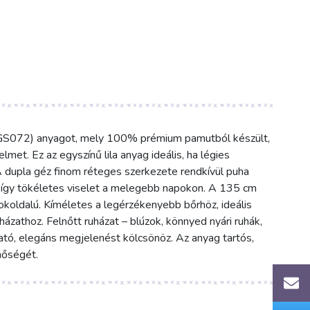
(DGS072) anyagot, mely 100% prémium pamutból készült,
et. Ez az egyszínű lila anyag ideális, ha légies
A dupla géz finom réteges szerkezete rendkívül puha
, így tökéletes viselet a melegebb napokon. A 135 cm
okoldalú. Kíméletes a legérzékenyebb bőrhöz, ideális
ázathoz. Felnőtt ruházat – blúzok, könnyed nyári ruhák,
gtató, elegáns megjelenést kölcsönöz. Az anyag tartós,
nőségét.