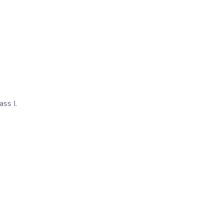
ss I.