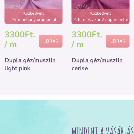
Közkedvelt
Közkedvelt
Akár néhány órán belül
A termék akár 2 napon belül
elfogyhat!
elfogyhat!
3300Ft.
3300Ft.
LEÍRÁS
LEÍRÁS
/ m
/ m
Dupla géz/muszlin
Dupla géz/muszlin
light pink
cerise
MINDENT A VÁSÁRLÁS