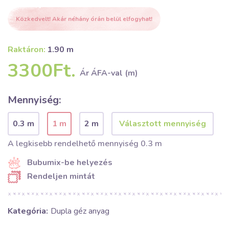
Közkedvelt! Akár néhány órán belül elfogyhat!
Raktáron:
1.90 m
3300Ft.
Ár ÁFA-val (m)
Mennyiség:
0.3 m
1 m
2 m
A legkisebb rendelhető mennyiség 0.3 m
Bubumix-be helyezés
Rendeljen mintát
Kategória:
Dupla géz anyag