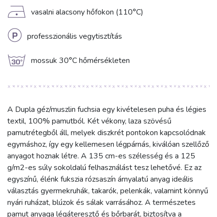
D
vasalni alacsony hőfokon (110°C)
L
professzionális vegytisztítás
g
mossuk 30°C hőmérsékleten
A Dupla géz/muszlin fuchsia egy kivételesen puha és légies
textil, 100% pamutból. Két vékony, laza szövésű
pamutrétegből áll, melyek diszkrét pontokon kapcsolódnak
egymáshoz, így egy kellemesen légpárnás, kiválóan szellőző
anyagot hoznak létre. A 135 cm-es szélesség és a 125
g/m2-es súly sokoldalú felhasználást tesz lehetővé. Ez az
egyszínű, élénk fukszia rózsaszín árnyalatú anyag ideális
választás gyermekruhák, takarók, pelenkák, valamint könnyű
nyári ruházat, blúzok és sálak varrásához. A természetes
pamut anyaga légáteresztő és bőrbarát, biztosítva a