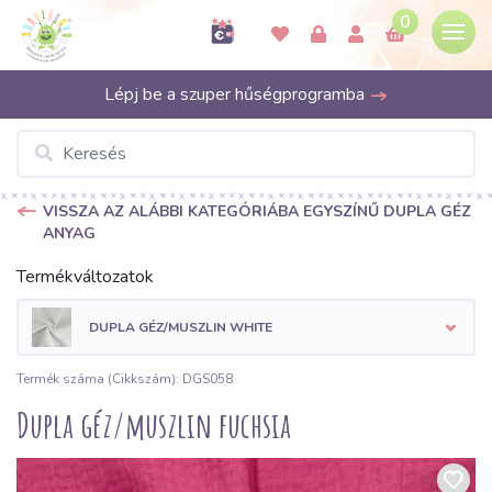
0
Lépj be a szuper hűségprogramba
VISSZA AZ ALÁBBI KATEGÓRIÁBA EGYSZÍNŰ DUPLA GÉZ
ANYAG
Termékváltozatok
DUPLA GÉZ/MUSZLIN WHITE
Termék száma (Cikkszám): DGS058
Dupla géz/muszlin fuchsia