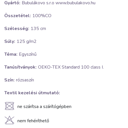
Gyártó:
Bubulákovo s.r.o www.bubulakovo.hu
Összetétel:
100%CO
Szélesség:
135 cm
Súly:
125 g/m2
Téma:
Egyszínű
Tanúsítványok:
OEKO-TEX Standard 100 class I.
Szín:
rózsaszín
Textil kezelési útmutató:
U
ne szárítsa a szárítógépben
H
nem fehéríthető