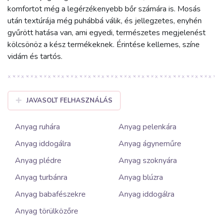
komfortot még a legérzékenyebb bőr számára is. Mosás
után textúrája még puhábbá válik, és jellegzetes, enyhén
gyűrött hatása van, ami egyedi, természetes megjelenést
kölcsönöz a kész termékeknek. Érintése kellemes, színe
vidám és tartós.
JAVASOLT FELHASZNÁLÁS
Anyag ruhára
Anyag pelenkára
Anyag iddogálra
Anyag ágyneműre
Anyag plédre
Anyag szoknyára
Anyag turbánra
Anyag blúzra
Anyag babafészekre
Anyag iddogálra
Anyag törülközőre