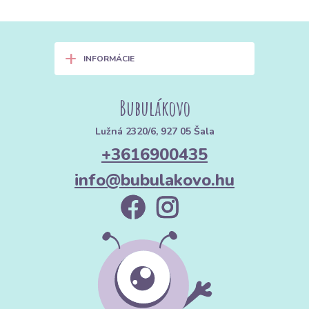
+
INFORMÁCIE
Bubulákovo
Lužná 2320/6, 927 05 Šala
+3616900435
info@bubulakovo.hu